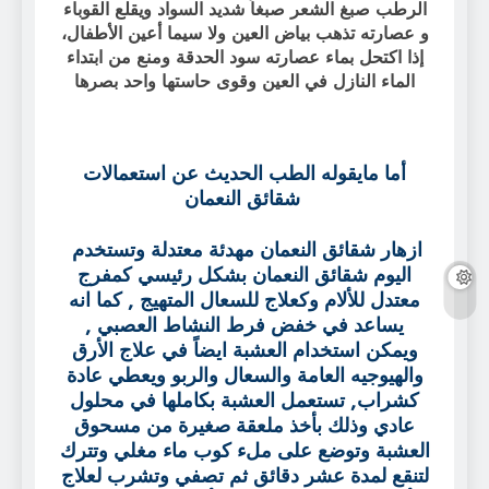
الرطب صبغ الشعر صبغاً شديد السواد ويقلع القوباء
و عصارته تذهب بياض العين ولا سيما أعين الأطفال،
إذا اكتحل بماء عصارته سود الحدقة ومنع من ابتداء
الماء النازل في العين وقوى حاستها واحد بصرها
أما مايقوله الطب الحديث عن استعمالات
شقائق النعمان
ازهار شقائق النعمان مهدئة معتدلة وتستخدم
اليوم شقائق النعمان بشكل رئيسي كمفرج
معتدل للألام وكعلاج للسعال المتهيج , كما انه
يساعد في خفض فرط النشاط العصبي ,
ويمكن استخدام العشبة ايضاً في علاج الأرق
والهيوجيه العامة والسعال والربو ويعطي عادة
كشراب, تستعمل العشبة بكاملها في محلول
عادي وذلك بأخذ ملعقة صغيرة من مسحوق
العشبة وتوضع على ملء كوب ماء مغلي وتترك
لتنقع لمدة عشر دقائق ثم تصفي وتشرب لعلاج