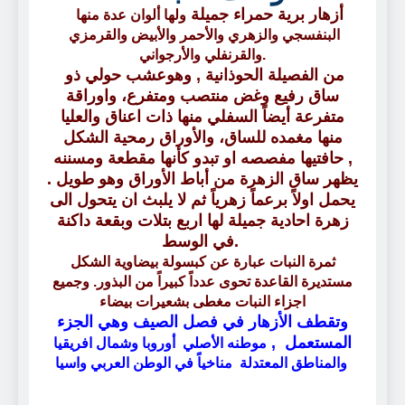
أزهار برية حمراء جميلة
ولها ألوان عدة منها
البنفسجي والزهري والأحمر والأبيض والقرمزي
والقرنفلي والأرجواني.
من الفصيلة الحوذانية , وهوعشب حولي ذو
ساق رفيع وغض منتصب ومتفرع، واوراقة
متفرعة أيضاً السفلي منها ذات اعناق والعليا
منها مغمده للساق، والأوراق رمحية الشكل
حافتيها مفصصه او تبدو كأنها مقطعة ومسننه ,
. يظهر ساق الزهرة من أباط الأوراق وهو طويل
يحمل اولاً برعماً زهرياً ثم لا يلبث ان يتحول الى
زهرة احادية جميلة لها اربع بتلات وبقعة داكنة
في الوسط.
ثمرة النبات عبارة عن كبسولة بيضاوية الشكل
مستديرة القاعدة تحوى عدداً كبيراً من البذور. وجميع
اجزاء النبات مغطى بشعيرات بيضاء
وتقطف الأزهار في فصل الصيف وهي الجزء
المستعمل ,
موطنه الأصلي أوروبا وشمال افريقيا
والمناطق المعتدلة مناخياً في الوطن العربي واسيا