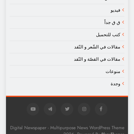
فيديو
ق ق جداً
كتب للتحميل
مقالات في الشّعر و النّقد
مقالات في القصّة و النّقد
منوعات
وجدة
Digital Newspaper - Multipurpose News WordPress Theme