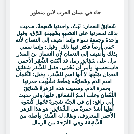
جاء في لسان العرب لابن منظور
شَقائِقُ النعمان: نَبْتٌ، واحدتها شَقيقةٌ، سميت
بذلك لحمرتها على التشبيه بشَقِيقةِ البَرْق، وقيل
واحدهُ وجمعهُ سواء وإنما أُضيف إلى النعمان لأنه
حَمَى أرضاً فكثر فيها ذلك. وقيل: وإنما سمي
بذلك وأُضيف إلى النعمان لأن النعمان بنَ المنذر
نزل على شَقائِقِ رمل قد أَنْبَتَتِ الشَّقِرَ الأَحمرَ،
فاستحسنها وأَمر أَن تُحْمَى، فقيل للشَّقِر شَقائِق
النعمان بمَنْبِتِها لا أَنها اسم للشَّقِر، وقيل: النُّعْمان
اسم الدم وشَقائِقُه قِطَعهُ فشُبِّهت حمرتها
بحمرة الدم، وسميت هذه الزهرةُ شَقائِقَ
النُّعْمان وغلَب اسمُ الشقائق عليها.وفي حديث
أبي رافع: إن في الجنّة شَجرةً تَحْمِل كُسْوة
أَهلِها أَشدَّ حمرةً من الشَّقائِق؛ هو هذا الزهر
الأحمر المعروف، ويقال له الشَّقِرُ وأصله من
الشَّقِيقة وهي الفُرْجة بين الرمال