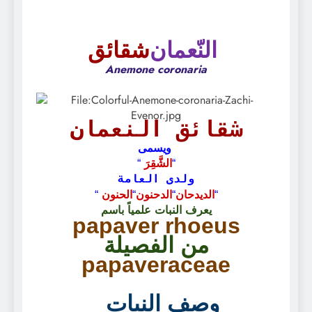
النّعمان
شقائق
Anemone coronaria
شقائق النعمان
ويسمى
الشَّقِرَ
“
“
ولدى العامة
الديدحان
الدحنون
الحنون
“
“
“
“
يعرف النبات علمياً باسم
papaver rhoeus
من الفصيلة
papaveraceae
وصف النبات