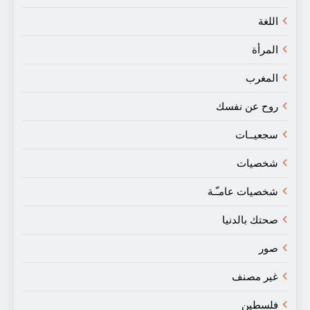
اللغة
المرأة
المغرب
روح عن نفسك
سجعيــات
شخصيات
شخصيات عامـّـة
صحتك بالدنيا
صور
غير مصنف
فلسطين