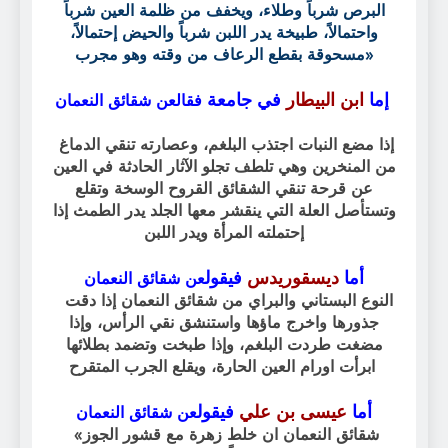
البرص شرباً وطلاء، ويخفف من ظلمة العين شرباً
واحتمالاً، طبيخة يدر اللبن شرباً والحيض إحتمالاً،
مسحوقة بقطع الرعاف من وقته وهو مجرب»
إما
ابن البيطار
في جامعة
فقال
عن شقائق النعمان
إذا مضع النبات اجتذب البلغم، وعصارته تنقي الدماغ
من المنخرين وهي تلطف تجلو الآثار الحادثة في العين
عن قرحة تنقي الشقائق القروح الوسخة وتقلع
وتستأصل العلة التي ينقشر معها الجلد يدر الطمث إذا
إحتملته المرأة ويدر اللبن
أما
ديسقوريدس
فيقول
عن شقائق النعمان
النوع البستاني والبراي من شقائق النعمان إذا دقت
جذورها واخرج ماؤها واستنشق نقي الرأس، وإذا
مضغت طردت البلغم، وإذا طبخت وتضمد بطلائها
ابرأت اورام العين الحارة، ويقلع الجرب المتقرح
أما
عيسى بن علي
فيقول
عن شقائق النعمان
«شقائق النعمان ان خلط زهرة مع قشور الجوز