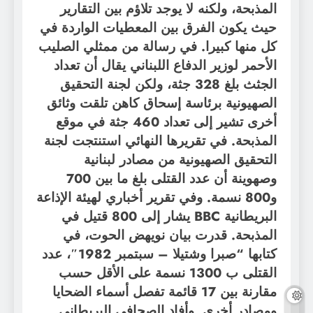
المذبحة، ولكنه لا يوجد تلاؤم بين التقارير
حيث يكون الفرق بين المعطيات الواردة في
كل منها كبيرا. في رسالة من ممثلي الصليب
الأحمر لوزير الدفاع اللبناني يقال أن تعداد
الجثث بلغ 328 جثة، ولكن لجنة التحقيق
الصهيونية برئاسة إسحاق كاهن تلقت وثائق
أخرى تشير إلى تعداد 460 جثة في موقع
المذبحة. في تقريرها النهائي استنتجت لجنة
التحقيق الصهيونية من مصادر لبنانية
وصهوينة أن عدد القتلى بلغ ما بين 700
و800 نسمة. وفي تقرير أخباري لهيئة الإذاعة
البريطانية BBC يشار إلى 800 قتيل في
المذبحة. قدرت بيان نويهض الحوت، في
كتابها “صبرا وشتيلا – سبتمبر 1982″، عدد
القتلى ب 1300 نسمة على الأقل حسب
مقارنة بين 17 قائمة تفصل أسماء الضحايا
ومصادر أخرى. وأفاد الصحافي البريطاني