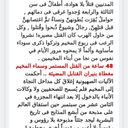
المدنيين قتلاً بلا هوادة، أطفالٌ فى سن
الثالثة والرابعة وُجدوا غرقى فى دمائهم ,
حواملُ بُقِرَت بُطونهنّ ونساءٌ تمَّ اغتصابهنَّ
قبل قتلِهِنّ, رجالٌ وشيوخٌ ذُبحوا وقُتلوا , وكل
من حاول الهرب كان القتل مصيره! نشروا
الرعب فى ربوع المخيم وتركوا ذكرى سوداء
مأساوية وألماً لا يمحوه مرور الأيام في
نفوس من نجا من أبناء المخيمين .
48 ساعة من القتل المستمر وسماء المخيم
مغطاة بنيران القنابل المضيئة
.. أحكمت
الآليات الصهيونية إغلاقَ كل مداخل النجاة
إلى المخيم فلم يُسمح للصحفيين ولا وكالات
الأنباء بالدخول إلا بعد انتهاء المجزرة في
الثامن عشر من سبتمبر حين استفاق العالم
على مذبحة من أبشع المذابح فى تاريخ
البشرية ليجد جثثاً مذبوحة بلا رؤوس و
رؤوساً بلا أعين و رؤوساً أخرى محطمة !