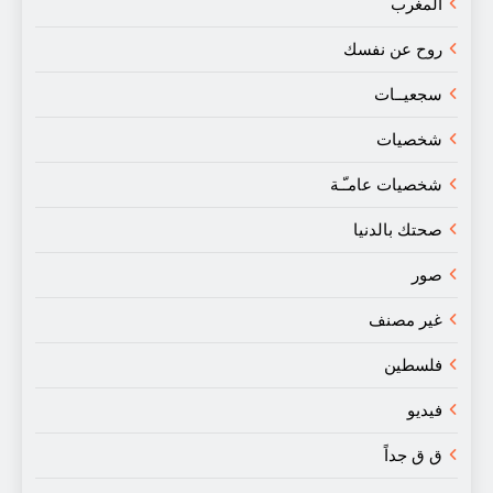
المغرب
روح عن نفسك
سجعيــات
شخصيات
شخصيات عامـّـة
صحتك بالدنيا
صور
غير مصنف
فلسطين
فيديو
ق ق جداً