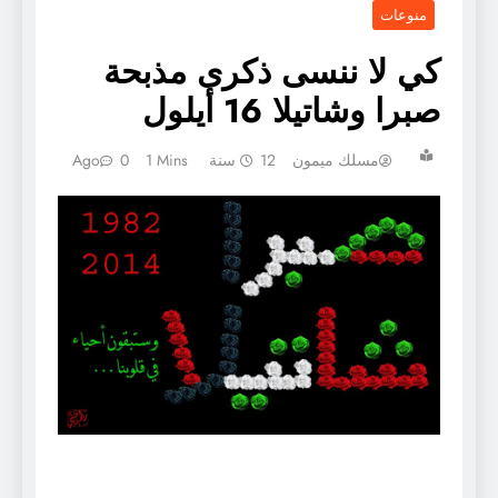
منوعات
كي لا ننسى ذكرى مذبحة
صبرا وشاتيلا 16 أيلول
مسلك ميمون
12 سنة Ago
1 Mins
0