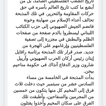
تاريخ الشعب الفلسطيني الصامد، بل من
أبشع ما كتب تاريخ العالم بأسره في حق
حركات المقاومة والتحرير. في تلك المذبحة
تحالف أعداء الإسلام من صهاينة وخونة
فانضم الجيش الصهيوني إلى حزب الكتائب
اللبناني ليسطروا بالدم صفحة من صفحات
الظلم والبطش في مجزرة إلى تصفية
الفلسطينيين وإرغامهم على الهجرة من
جديد. صدر قرار تلك المذبحة برئاسة رافايل
إيتان رئيس أركان الحرب الصهيوني وآرييل
شارون وزير الدفاع آنذاك فى حكومة مناحيم
بيجن.
بدأت المذبحة فى الخامسة من مساء
السادس عشر من سبتمبر حيث دخلت ثلاث
فرق إلى المخيم كل منها يتكون من خمسين
من المجرمين والسفاحين، وأطبقت تلك
الفرق على سكان المخيم وأخذوا يقتلون