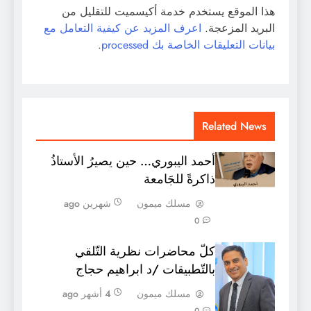
هذا الموقع يستخدم خدمة أكيسميت للتقليل من
البريد المزعجة.
اعرف المزيد عن كيفية التعامل مع
بيانات التعليقات الخاصة بك processed
.
Related News
أحمد اليبوري… حين يصيرُ الأستاذُ
ذاكرةً للجَامعة
مسلك ميمون
شهرين ago
0
كلّ محاضرات نظرية التّلقي
بالتّطبيقات /د ابراهيم حجاج
مسلك ميمون
4 أشهر ago
0