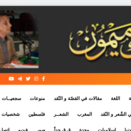
ة
اللغة
مقالات في القصّة و النّقد
منوعات
سجعيــات
الشّعر و النّقد
المغرب
الشعــر
فلسطين
شخصيات
نيا
إسلاميات
وجدة
ق ق جداً
صور
فيديو
إتصل 