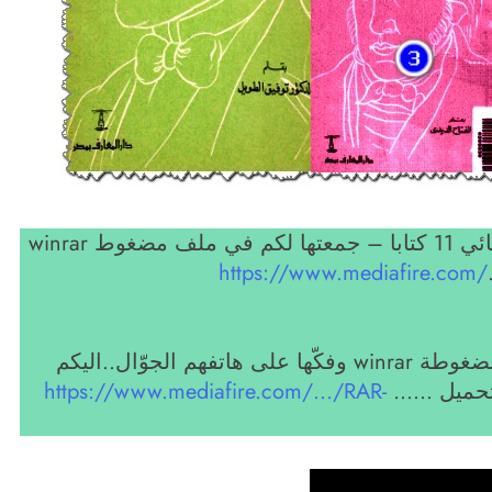
من سلسلة نوابغ الفكر الغربي.. انتقيت لاحبائي 11 كتابا – جمعتها لكم في ملف مضغوط winrar
https://www.mediafire.com/
الذين يجدون صعوبة في تحميل الملفات المضغوطة winrar وفكّها على هاتفهم الجوّال..اليكم
https://www.mediafire.com/…/RAR-