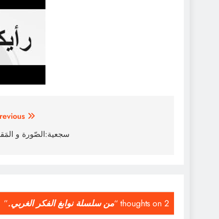
تصفّح
revious:
المقالات
سجعية:الصّورة و المَق
2 thoughts on “
من سلسلة نوابغ الفكر الغربي.
”