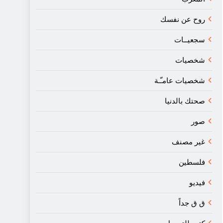
روح عن نفسك
سجعيــات
شخصيات
شخصيات عامـّـة
صحتك بالدنيا
صور
غير مصنف
فلسطين
فيديو
ق ق جداً