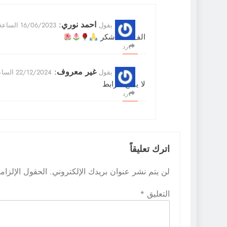
احمد نوري
:
يقول
16/06/2023 الساعة 9:54 صباحًا
الف الف شكر
رد
غير معروف
:
يقول
22/12/2024 الساعة 10:06 مساءً
لا يفتح الرابط
رد
اترك تعليقاً
لن يتم نشر عنوان بريدك الإلكتروني.
الحقول الإلزامي
التعليق
*