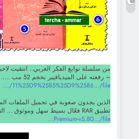
– رفعته على الميديافيير بحجم 52 مب ……
…/11%25D9%2585%25D9%2586…/file
تطبيق RAR فعّال بسيط سهل وموثوق … التحميل ……
Premium-v5.80…/file…