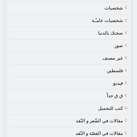
شخصيات
شخصيات عامـّـة
صحتك بالدنيا
صور
غير مصنف
فلسطين
فيديو
ق ق جداً
كتب للتحميل
مقالات في الشّعر و النّقد
مقالات في القصّة و النّقد