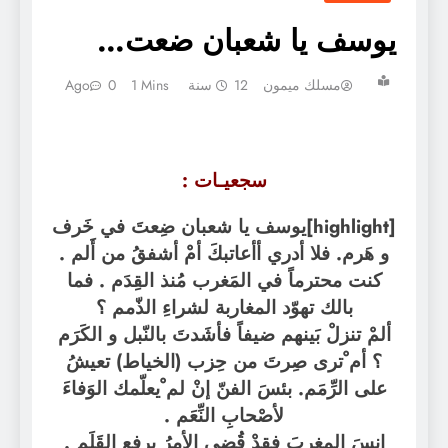
يوسف يا شعبان ضعت…
مسلك ميمون
12 سنة Ago
1 Mins
0
سجعيـات :
[highlight]يوسف يا شعبان ضِعتَ في خَرف
و هَرم. فلا أدري أأعاتبكَ أمْ أشفقُ من أَلم .
كنت محترماً في المَغرب مُنذ القِدَم . فما
بالك تهوّد المغاربة لشراءِ الذّمم ؟
ألمْ تنزلْ بَينهم ضيفاً فأشَدتَ بالنّبل و الكَرَم
؟ أم ْترى صِرتَ من حِزب (الخياط) تعيشُ
على الرِّمَم. بئسَ الفنّ إنْ لم ْيعلّمك الوَفاءَ
لأصْحابِ النِّعَم .
انسَ المغربَ فقدْ قُضِي الأمرُ بِرفع القَلَم .