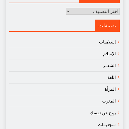
مقالات
في
النقد
تصنيفات
إسلاميات
الإسلام
الشعــر
اللغة
المرأة
المغرب
روح عن نفسك
سجعيــات