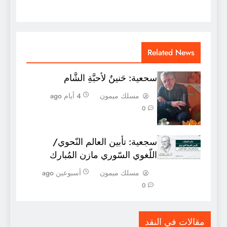
Related News
سحعية: حَنينٌ لأحبَّةِ الشَّام
مسلك ميمون
4 أيام ago
0
سجعية: تأبين العالم النّحوي/
اللّغوي السّوري مازن المُبارك
مسلك ميمون
أسبوعين ago
0
مقالات في النقد