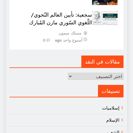
سجعية: تأبين العالم النّحوي/
اللّغوي السّوري مازن المُبارك
مسلك ميمون
أسبوع واحد ago
0
مقالات في النقد
مقالات
في
النقد
تصنيفات
إسلاميات
الإسلام
الشعــر