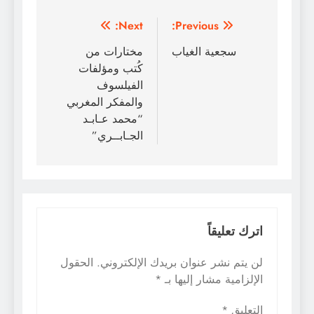
تصفّح
Next:
Previous:
المقالات
سجعية الغياب
مختارات من
كُتب ومؤلفات
الفيلسوف
والمفكر المغربي
“محمد عـابـد
الجـابــري”
اترك تعليقاً
لن يتم نشر عنوان بريدك الإلكتروني.
الحقول
الإلزامية مشار إليها بـ
*
التعليق
*