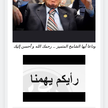
وداعا أيها الشامخ المتميز .. رحمك الله و أحسن إليك