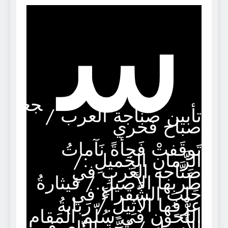
س
جعية
تأبين صناجة العرب /
صباح فخري
تَوقَفتْ فَجأةً نَآماتُ
الزَّمانِ الجَميلِ :/
صَنَّاجة العَربِ في
طَربِها الأصيلِ./ قيثارةُ
حَلبِ الشَّقراءَ في
عزْفِها الأثِيلِ./ رَبابةُ
اللُّحونِ في سُلّم المَقامِ
الأَسيلِ./ بُحَّة النّاي في