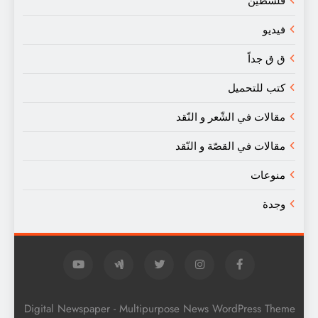
فلسطين
فيديو
ق ق جداً
كتب للتحميل
مقالات في الشّعر و النّقد
مقالات في القصّة و النّقد
منوعات
وجدة
Digital Newspaper - Multipurpose News WordPress Theme