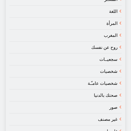
اللغة
المرأة
المغرب
روح عن نفسك
سجعيــات
شخصيات
شخصيات عامـّـة
صحتك بالدنيا
صور
غير مصنف