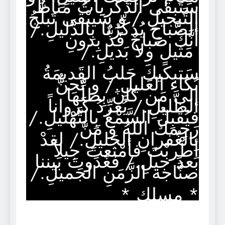
سَتَبقى الذِّكرياتُ مَناطَ
التَّبجيلِ./ و سَيبْقى تَبلُّجُ
الصَّباحِ يُذكِّرُنا بِالدَّليلِ./
أنَّكَ صَباحٌ فَذٌّ بِدونِ
مَثيلٍ ولا بَديلِ./
سَتبكيكَ حَلبُ القَديمَةُ
بُكاءَ العَليلِ./ و تَحِنُّ
إلى مَن كانَ بِظلِّها
الظَّليلِ./ يُغرِّدُ كَرواناً
فيُقْبِلُ السَّمْعُ بِالتَّهْليلِ./
رَحِمكَ اللهُ وَ مَنَّ
بِالغُفرانِ الجَليلِ./ لقدْ
أطْربْتَ فأمْتعتَ جيلاً
بَعدَ جيلِ./ فغَدَوتَ بَيننا
صنَّاجة الزَّمَنِ الجَميلِ./
* مسلك *