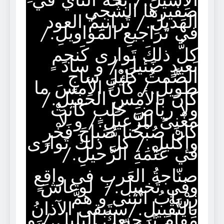
صَفيرها الشَّجي
الهَديلِ./ تَرانيمُ العود
في تَراجيعِ المَواويلِ./
كلُّ ذلكَ تَوارى كَنجمٍ
بَعيدٍ ضَئيلِ./ و سادَ
الصَّمتُ كَليْلٍ ساجٍ
طويلِ./ كأنَّ الأمسَ ما
كانَ بالأمْسِ الحَفيلِ./
ولا رياضَ حَلبٍ كانتْ
مَغْنىً للرَّعيلِ./ و لا
كانَ صُبْحُنا صَباحَ فَخْرٍ
وإكْليلِ./ كلُّ ذلكَ تَوارى
في عَتْمَةِ الرَّحيلِ./
صنّاجةُ العَربِ في واقعٍ
وفي تَخييل./ لوعاشَ
زِرْيابُ انْثَنى و همَّ
بالتَّقْبيلِ./سَتَبقى الآذانُ
مَقامَ تَرجيعكَ البَليلِ./ و