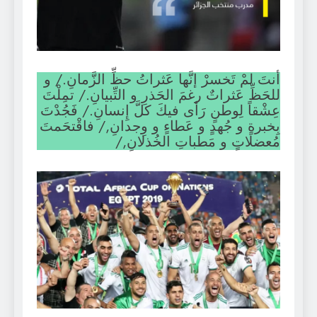
أنتَ لمْ تَخسرْ إنَّها عَثراتُ حظِّ الزَّمانِ./ و
للحَظِّ عَثراتٌ رغمَ الحَذرِ و التِّبيانِ./ تمِلْتَ
عِشْقاً لِوطنٍ رَأى فيكَ كلَّ إِنسانِ./ فَجُدْتَ
بِخبرةٍ و جُهدٍ و عَطاءٍ و وِجدانِ,/ فاقْتحَمتَ
مُعضلاتٍ و مَطباتِ الخُذلانِ,/