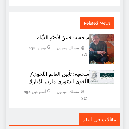
Related News
سحعية: حَنينٌ لأحبَّةِ الشَّام
مسلك ميمون
يومين ago
0
سجعية: تأبين العالم النّحوي/
اللّغوي السّوري مازن المُبارك
مسلك ميمون
أسبوعين ago
0
مقالات في النقد