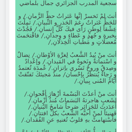
سجعية المدرب الجزائري جمال بلماضي
أنتَ لمْ تَخسرْ إنَّها عَثراتُ حظِّ الزَّمانِ./ و
للحَظِّ عَثراتٌ رغمَ الحَذرِ و التِّبيانِ./ ثمِلْتَ
عِشْقاً لِوطنٍ رَأى فيكَ كلَّ إِنسانِ./ فَجُدْتَ
بِخبرةٍ و جُهدٍ و عَطاءٍ و وِجدانِ,/ فاقْتحَمتَ
مُعضلاتٍ و مَطباتِ الخِذلانِ,/
أنتَ منْ يُيدُ الشَّعبُ لِغرَّةِ الأوْطانِ./ نِضالٌ
و اسْتماتةٌ ونَخوةٌ في المَيدانِ./ وإعْدادٌ
وصِدقٌ وروحٌ تَسْري باِتزانِ./ عٌمدَة تُعتمدُ
و رَجاءٌ يُنتظَرُ بِإحْسان/ منذُ مَجيئكَ تَفتّقتْ
أيّامُ المُنى بِبيانِ./
أنتَ منْ أعدْتَ الَبَسْمةَ أزْهارَ أقْحوانِ./
لشَعبٍ هاجرتهُ البَسَماتُ مُنذُ أَزْمانِ./
أَعدَدتَ للجَزائِر صَرحاً شامخَ البُنيانِ./
فَهنيئاً لمنْ أحبَّه الشَّعبُ بكلِّ افتتانِ./
فاسْتهامتْ بهِ قلوبٌ تُغنيهِ عنِ الفُقدان./