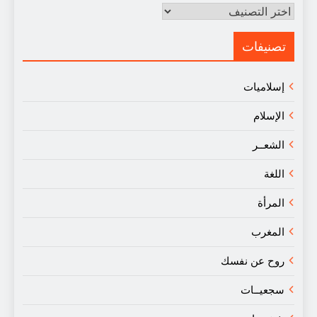
مقالات
في
النقد
تصنيفات
إسلاميات
الإسلام
الشعــر
اللغة
المرأة
المغرب
روح عن نفسك
سجعيــات