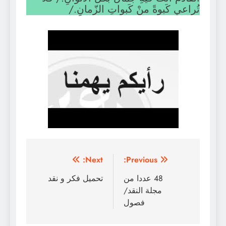
تُراعي كَبوةً منْ كَبواتِ الزّمانِ./
تصفّح
Next:
Previous:
المقالات
48 عددا من
تحميل فكر و نقد
مجلة النقد/
فصول