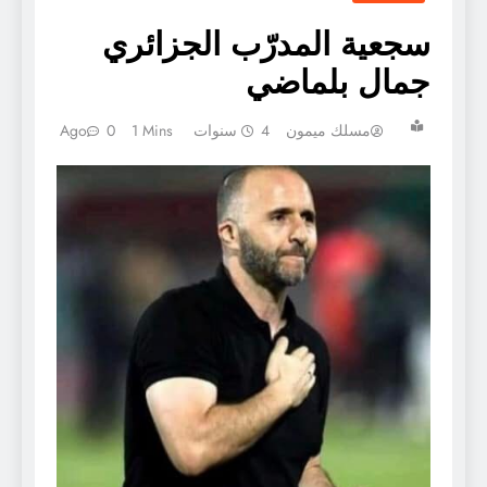
سجعية المدرّب الجزائري
جمال بلماضي
مسلك ميمون
4 سنوات Ago
1 Mins
0