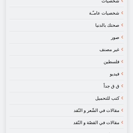
شخصيات
شخصيات عامـّـة
صحتك بالدنيا
صور
غير مصنف
فلسطين
فيديو
ق ق جداً
كتب للتحميل
مقالات في الشّعر و النّقد
مقالات في القصّة و النّقد