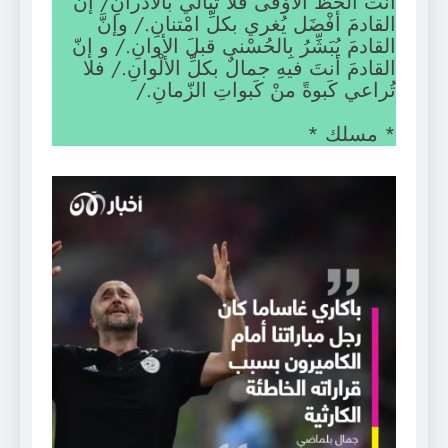
أنتَ الحظُّ الأوْفى فلا تبَالي بالأدْرانِ/ إنَّ
القادمَ أفْضَل يُغري بكلِّ امْتنانِ./ وإنَّ
القادمَ يُبَشِّرُ بِالحُسْنى قبلَ الأوانِ./ و إنّ
القادمَ أنتَ فيهِ جمالٌ بكلِّ الألْوانِ./ فلا
تُراعي كَبوةً منْ كَبواتِ الزّمانِ./
* مسلك *