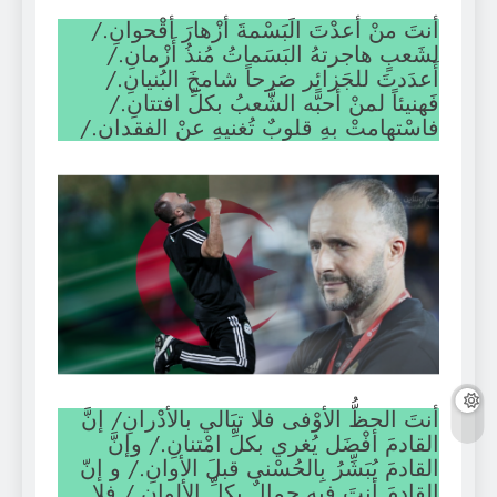
أنتَ منْ أعدْتَ الَبَسْمةَ أزْهارَ أقْحوانِ./
لشَعبٍ هاجرتهُ البَسَماتُ مُنذُ أَزْمانِ./
أَعدَدتَ للجَزائِر صَرحاً شامخَ البُنيانِ./
فَهنيئاً لمنْ أحبَّه الشَّعبُ بكلِّ افتتانِ./
فاسْتهامتْ بهِ قلوبٌ تُغنيهِ عنْ الفقدان./
أنتَ الحظُّ الأوْفى فلا تبَالي بالأدْرانِ/ إنَّ
القادمَ أفْضَل يُغري بكلِّ امْتنانِ./ وإنَّ
القادمَ يُبَشِّرُ بِالحُسْنى قبلَ الأوانِ./ و إنّ
القادمَ أنتَ فيهِ جمالٌ بكلِّ الألوانِ./ فلا