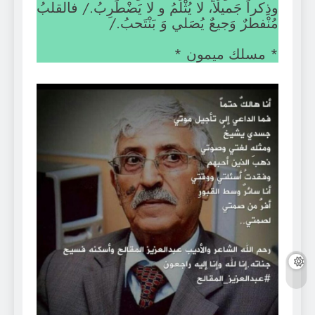
وذِكراً جَميلاً، لا يُثْلمُ و لا يَضْطَرِبُ./ فالقلبُ
مُنْفطرٌ وَجيعٌ يُصَلي وَ بَنْتَحبُ./
* مسلك ميمون *