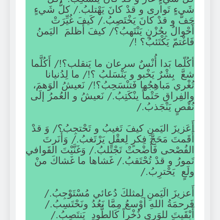
شَيءٍ تَوارى و قدْ كانَ يَهْتلبُ./ كلُّ شَيءٍ
جَفَّ و قدْ كانَ يَخْتَصِبُ./ كَيفَ غُيِّرَتْ
أَحْوالٌ بِحُزْنٍ يَنْتَهبُ؟/ كيفَ أَظلمَ اليَمنُ
فَاغْتمّ يَكْتَئبُ؟ !/
أكُلّما بَدا أُنْسٌ سرعان ما يَنقلب؟!/ أَكُلَّما
شعَّ بِشْرٌ يَخْبو و يَنْسَلبُ ؟!/ ما لِدُنيانا
تُغْري مَباهِجُها فَتنْسَحِبُ؟!/ نَعيشُ الوَهمَ،
والفِراق حَتْماً ينْكَتِبُ./ نَعيشُ و العُمرُ إلَى
نُقْصٍ يَنْجَذبُ./
أَعَزيزَ اليَمنِ كيفَ تَغيبُ و تَحْتجِبُ؟/ وَ قدْ
أَقَمتَ مَحَجَّ فِكرٍ لِعقْلٍ يَرْتَغبُ./ وَأَنَرتَ
الفُصْحى فَأَضْحتْ تَجْتَلبُ./ وَغَنَّيْتَ القَوافي
تَمورُ و قدْ تُحْتَقبُ./ غَشاها ما غَشاكَ منْ
ولَعٍ يَحْترِبُ./
أَعزيزَ الَيَمنِ لِمثلكَ دُعائي مُسْتَوْجِبُ./
فَرحمَةُ اللهِ أوْسعُ مِمَّا نَعُدُ ونَحْتَسِبُ./
أَبْقَيتَ للوَرى ذُخْراً كَالطُّودِ يَنتَصِبُ./