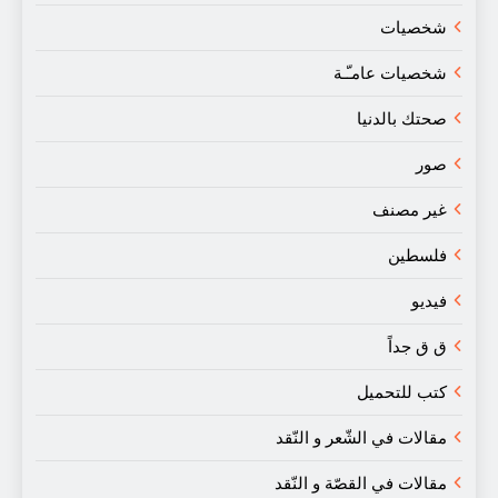
شخصيات
شخصيات عامـّـة
صحتك بالدنيا
صور
غير مصنف
فلسطين
فيديو
ق ق جداً
كتب للتحميل
مقالات في الشّعر و النّقد
مقالات في القصّة و النّقد