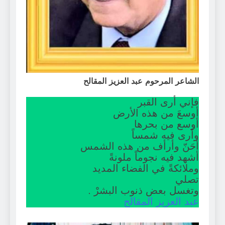
الشاعر المرحوم عبد العزيز المقالح
فإني أرى القبر
أوسعَ من هذه الأرض
أوسع من بحرها
وأرى فيه شمساً
أحَنّ وأرأف من هذه الشمس
أشهد فيه نجوماً ملونةً
وملائكةً في الفضاء المديد
تصلي
وتغسل بعض ذنوب البشرْ .
عبد
العزيز
المقالح