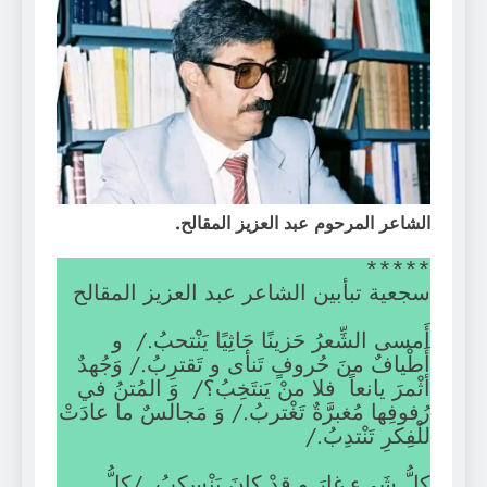
الشاعر المرحوم عبد العزيز المقالح.
*****
سجعية تبأبين الشاعر عبد العزيز المقالح
أَمسى الشِّعرُ حَزينًا جَاثِيًا يَنْتحبُ./ و
أَطْيافٌ منَ حُروفٍ تَنأى و تَقترِبُ./ وَجُهدٌ
أثْمرَ يانعاً فلا منْ يَنتَخِبُ؟/ وَ المُتنُ في
رُفوفِها مُغبرَّةٌ تَغْتربُ./ وَ مَجالسٌ ما عادَتْ
للْفِكرِ تَنْتدِبُ./
كلُّ شَيءٍ غارَ و قدْ كانَ يَنْسكِبُ. /كلُّ