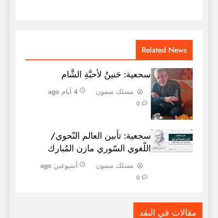
Related News
سحعية: حَنينٌ لأحبَّةِ الشَّام
مسلك ميمون
4 أيام ago
0
سجعية: تأبين العالم النّحوي/
اللّغوي السّوري مازن المُبارك
مسلك ميمون
أسبوعين ago
0
مقالات في النقد