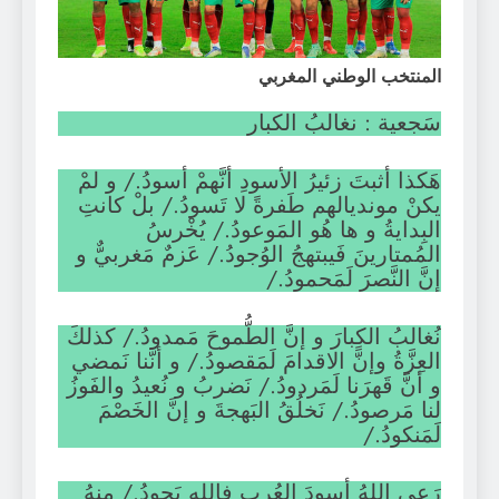
المنتخب الوطني المغربي
سَجعية : نغالبُ الكبار
هَكذا أثبتَ زئيرُ الأسودِ أنَّهمْ أسودُ./ و لمْ
يكنْ مونديالهم طَفرةً لا تَسودُ./ بلْ كانتِ
البِدايةُ و ها هُو المَوعودُ./ يُخْرسُ
المُمتارينَ فَيبتهجُ الوُجودُ./ عَزمٌ مَغربيٌّ و
إنَّ النَّصرَ لَمَحمودُ./
نُغالبُ الكِبارَ و إنَّ الطُّموحَ مَمدودُ./ كذلكَ
العِزَّةُ وإنَّ الاقدامَ لَمَقصودُ./ و أنَّنا نَمضي
و أنَّ قَهرَنا لَمَردودُ./ نَضربُ و نُعيدُ والفَوزُ
لنا مَرصودُ./ نَخلُقُ البَهجةَ و إنَّ الخَصْمَ
لَمَنكودُ./
رَعى
اللهُ أسودَ العُربِ فالله يَجودُ./ منهُ