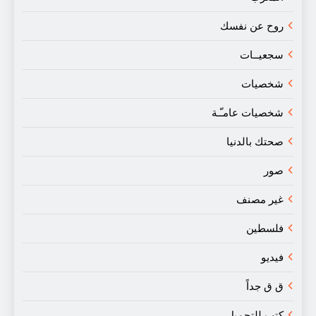
روح عن نفسك
سجعيــات
شخصيات
شخصيات عامـّـة
صحتك بالدنيا
صور
غير مصنف
فلسطين
فيديو
ق ق جداً
كتب للتحميل