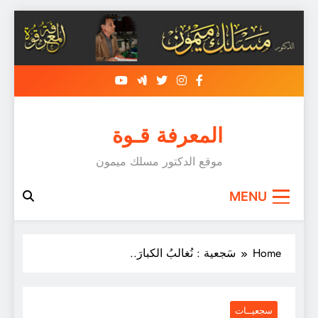
Skip
to
content
المعرفة قـوة
موقع الدكتور مسلك ميمون
MENU
Home
سَجعية : نُغالبُ الكبارَ..
سجعيــات