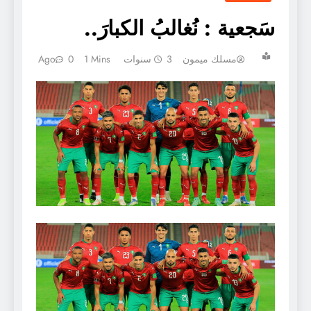
سَجعية : نُغالبُ الكبارَ..
مسلك ميمون
3 سنوات Ago
1 Mins
0