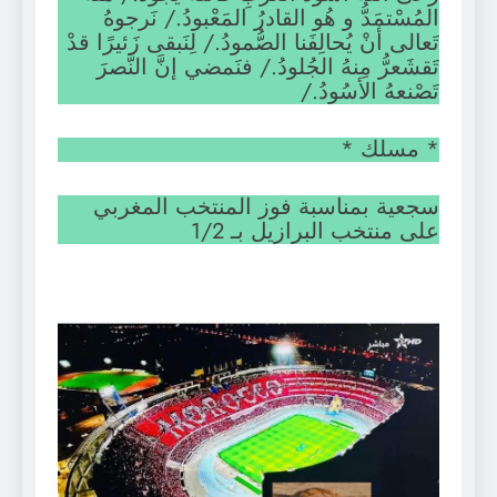
المُسْتمَدُّ و هُو القادرُ المَعْبودُ./ نَرجوهُ
تَعالى أنْ يُحالِفَنا الصُّمودُ./ لِنَبقى زَئيرًا قدْ
تَقشَعرُّ مِنهُ الجُلودُ./ فنَمضي إنَّ النَّصرَ
تَصْنعهُ الأسُودُ./
* مسلك *
سجعية بمناسبة فوز المنتخب المغربي
على منتخب البرازيل بـ 1/2