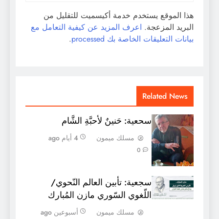
هذا الموقع يستخدم خدمة أكيسميت للتقليل من
البريد المزعجة.
اعرف المزيد عن كيفية التعامل مع
بيانات التعليقات الخاصة بك processed
.
Related News
سحعية: حَنينٌ لأحبَّةِ الشَّام
مسلك ميمون
4 أيام ago
0
سجعية: تأبين العالم النّحوي/
اللّغوي السّوري مازن المُبارك
مسلك ميمون
أسبوعين ago