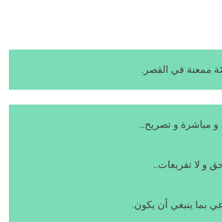
ّة ممعنة في القصر.
و مباشرة و تصريح..
 و لا تفريعات..
عي بما ينبغي أن يكون.