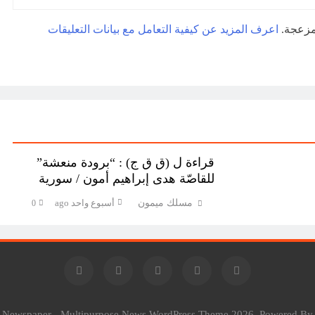
لمزعجة.
اعرف المزيد عن كيفية التعامل مع بيانات التعليقات
قراءة ل (ق ق ج) : “برودة منعشة”
للقاصّة هدى إبراهيم أمون / سورية
مسلك ميمون
أسبوع واحد ago
0
l Newspaper - Multipurpose News WordPress Theme 2026. Powered B