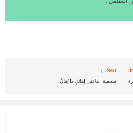
 المتلقي .
Next:
P
رة
سجعية : ما بَقي لِقائلٍ ما يُقالُ