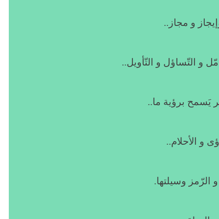
يجاز و مجاز..
ل و التّساؤل و التّأويل..
 يَسمح برؤية ما..
ى و الأحلام..
 و الرّمز وسيلتها.