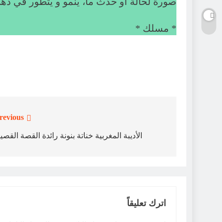
صورة لحالة أو حدث ما، ينمو و يتطور في ذهن
* مسلك *
revious:
تصفّح
المقالات
الأديبة المغربية خناتة بنونة رائدة القصة القصي
اترك تعليقاً