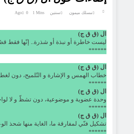
مسلك ميمون
سنتين Ago
1 Mins
0
ال (ق ق ج)
ليست خاطرة أو نبذة أو شذرة.. إنّها فقط قص
******
ال (ق ق ج)
خطاب الهمس و الإشارة و التّلميح، دون لغط 
******
ال (ق ق ج)
وحدة عضوية و موضوعية، دون تشظّ و لا لواحق
******
ال (ق ق ج)
تشكيل فنّي لمفارقة ما، الغاية منها شحذ الو
******