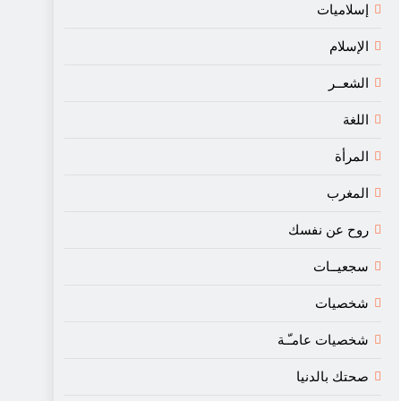
إسلاميات
الإسلام
الشعــر
اللغة
المرأة
المغرب
روح عن نفسك
سجعيــات
شخصيات
شخصيات عامـّـة
صحتك بالدنيا