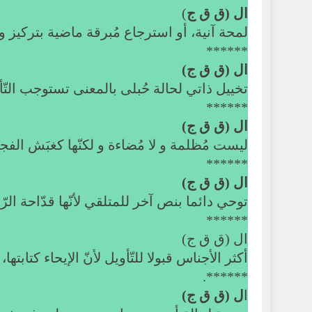
ال (ق ق ج
)
لمحة آنية، أو استرجاع مُبرقة ماضية بتركيز وإ
******
ال (ق ق ج)
تخييل ذاتي لحالة حُبلى بالمعنى تستوجب التّأمّ
******
ال (ق ق ج)
ليست مُظلمة و لا مُضاءة و لكنّها كغبَش الفجر
******
ال (ق ق ج)
توحي دائما بنص آخر للمتلقي لأنّها قدّاحة الرّؤ
******
ال (ق ق ج)
أكثر الأجناس قبولا للتّأويل لأنّ الإيحاء كتابتها،
******.
ا
ل (ق ق ج)