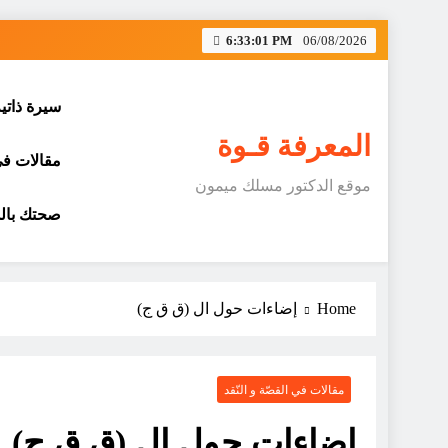
Skip
6:33:02 PM
06/08/2026
to
content
سيرة ذاتي
المعرفة قـوة
مقالات في 
موقع الدكتور مسلك ميمون
صحتك بالد
Home
إضاءات حول ال (ق ق ج)
مقالات في القصّة و النّقد
إضاءات حول ال (ق ق ج)