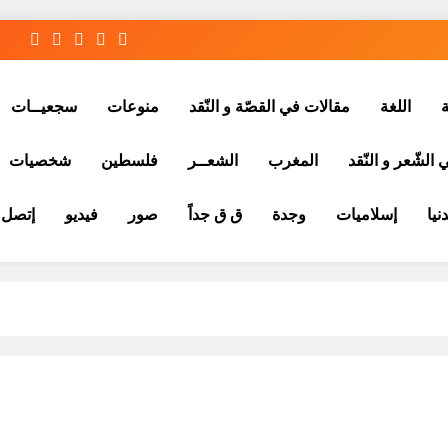
ة
اللغة
مقالات في القصّة و النّقد
منوعات
سجعيــات
الشّعر و النّقد
المغرب
الشعــر
فلسطين
شخصيات
نيا
إسلاميات
وجدة
ق ق جداً
صور
فيديو
إتصل ب