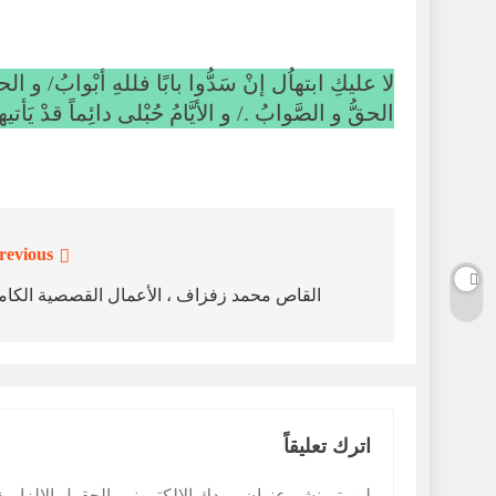
لا عليكِ ابتهاُل إنْ سَدُّوا بابًا فللهِ أبْوابُ/ و الح
الحقُّ و الصَّوابُ ./ و الأيَّامُ حُبْلى دائِماً قدْ ي
revious:
تصفّح
المقالات
القاص محمد زفزاف ، الأعمال القصصية الكام
اترك تعليقاً
لن يتم نشر عنوان بريدك الإلكتروني.
الحقول الإلزامية