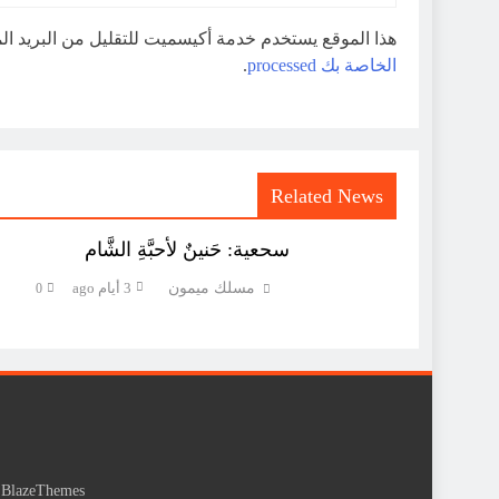
هذا الموقع يستخدم خدمة أكيسميت للتقليل من البريد ا
الخاصة بك processed
.
Related News
سحعية: حَنينٌ لأحبَّةِ الشَّام
مسلك ميمون
3 أيام ago
0
y
BlazeThemes