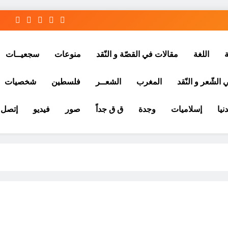
ة
اللغة
مقالات في القصّة و النّقد
منوعات
سجعيــات
الشّعر و النّقد
المغرب
الشعــر
فلسطين
شخصيات
نيا
إسلاميات
وجدة
ق ق جداً
صور
فيديو
إتصل ب