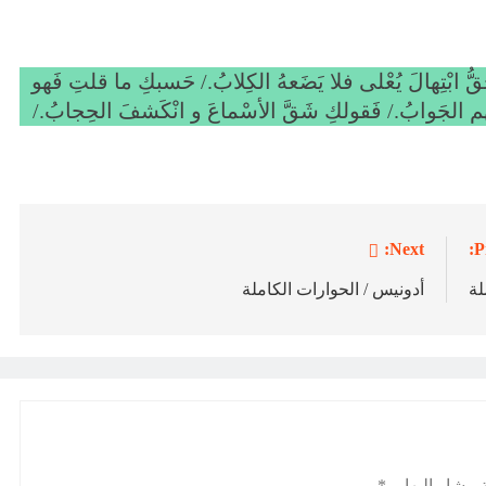
قُّ ابْتِهالَ يُعْلى فلا يَضَعهُ الكِلابُ./ حَسبكِ ما قلتِ فَهو
َأتيهم الجَوابُ./ فَقولكِ شَقَّ الأسْماعَ و انْكَشفَ الحِجابُ./
Next:
P
لة
أدونيس / الحوارات الكاملة
 مشار إليها بـ
*