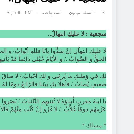
مسلك ميمون
سنة واحدة Ago
1 Mins
0
سجعية : لا عليكِ ابتهالُ..
لا عليكِ ابتهاُل إنْ سَدُّوا بابًا فللهِ أبْوابُ/ و الح
الحقُّ و الصَّوابُ ./ و الأيَّامُ حُبْلى دائِماً قدْ ي
لك في وَطنكِ ما يُرجَى و لكِ أحْبابُ./ لا ضاقَ بك ع
ضَعيفٍ يُصابُ./ فأهلًا بكِ بَينَنا فالرّائعُ دومًا لهُ انْ
يا ابنةَ مَغربٍ أَبناؤهُ لا تُثنيهِم النَّائباتُ./ نَصَروا ال
عَزْمهُم دَومًا غَلاَّبُ ./ لا غَرْو إنْ كُنْتِ مِنْهُمْ فَالأ
* مسلك *