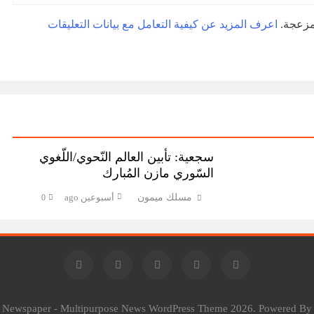
لمزعجة.
اعرف المزيد عن كيفية التعامل مع بيانات التعليقات
سجعية: تأبين العالم النّحوي/اللّغوي
السّوري مازن المُبارك
مسلك ميمون
أسبوعين ago
0
l Newspaper - Multipurpose News WordPress Theme 2026. Powered B