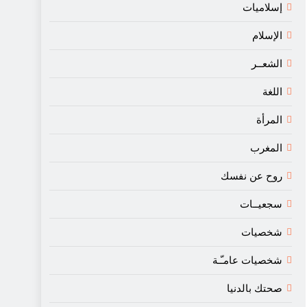
إسلاميات
الإسلام
الشعــر
اللغة
المرأة
المغرب
روح عن نفسك
سجعيــات
شخصيات
شخصيات عامـّـة
صحتك بالدنيا