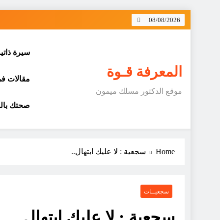
Skip
08/08/2026
to
content
سيرة ذاتي
المعرفة قـوة
مقالات في 
موقع الدكتور مسلك ميمون
صحتك بالد
Home
سجعية : لا عليك ابتهال..
سجعيــات
سجعية : لا عليك ابتهال..