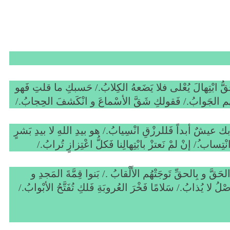
قُّ ابْتِهالَ يُعْلى فلا يَضَعهُ الكِلابُ./ حَسبكِ ما قلتِ فَهو
َأتيهم الجَوابُ./ فَقولكِ شَقَّ الأسْماعَ و انْكَشفَ الحِجابُ./
يشٌ أبداً فَللرزْقِ انْسِيابُ./ هو بيدِ اللهِ لا بيدِ بَشرٍ
تِساب.ُ/ إنْ لمْ نَعتزْ بابْتِهالِنا فَكلُّ
اعْتِزازٍ تُرابُ./
حَقَّ و بِالحقِّ تَوجَتْهُم الأَلْقابُ ./ بَنوا قِمَّةَ المَجدِ و
َصْلُ لا يُذابُ./ سَلامًا فَخْرَ العُروبَةِ فَلكِ تُفَتَّحُ الأبْوابُ./