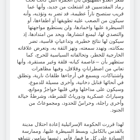
رماد المقدسيين قد اشتعلت من جديد، وأنها عما
قريب ستصبح ناراً عظيمة، قد تضر به وتؤذيه، وأنه
سيكون من الصعب عليه تطويقها أو اطفاءها، أو
السيطرة عليها واخمادها، ولن يستطيع مواجهتها
والتصدي لها، ليمنع انتشارها، ويحد من امتدادها، إذ
سيكون لها نتائج خطيرة، وتداعياتٍ قاسية، تضر
بمكانته، وتهدد سمعته، وتهز الثقة به، وتعرض علاقاته
الخارجية للخطر، وتحالفاته السياسية للحرج، كما
ستظهر بأن –عاصمة كيانه- قلقة وغير مستقرة، وأنها
تعاني من اضطراباتٍ وقلاقل، وفيها مظاهرات
واشتباكات، ويسمع في أرجاءها طلقاتٌ نارية، وتطلق
في أنحائها قنابل دخانية، وأخرى مسيلة للدموع،
وسيكون على مداخلها وفي قلبها حواجزٌ وموانع،
وسياراتٌ عسكرية ودورياتٌ للشرطة، وشرطةٌ خيالة
وأخرى راجلة، وحراسٌ للحدود، ومجموعاتٌ من
الجنود.
لهذا قررت الحكومة الإسرائيلية إعادة احتلال مدينة
بالقدس بالكامل، وبسط السيطرة عليها، وممارسة
السيادة على كل ما فيها، فأمر رئيسها بنيامين نتنياهو