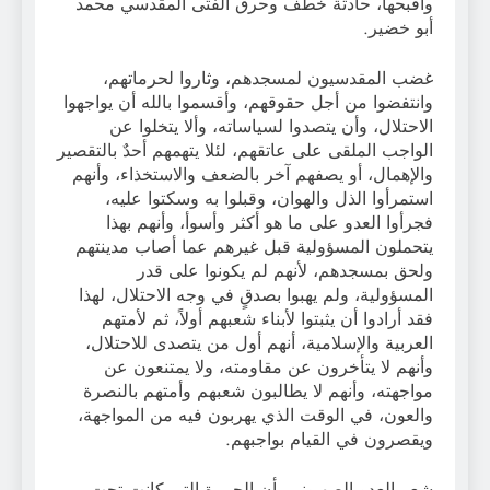
وأقبحها، حادثة خطف وحرق الفتى المقدسي محمد
أبو خضير.
غضب المقدسيون لمسجدهم، وثاروا لحرماتهم،
وانتفضوا من أجل حقوقهم، وأقسموا بالله أن يواجهوا
الاحتلال، وأن يتصدوا لسياساته، وألا يتخلوا عن
الواجب الملقى على عاتقهم، لئلا يتهمهم أحدٌ بالتقصير
والإهمال، أو يصفهم آخر بالضعف والاستخذاء، وأنهم
استمرأوا الذل والهوان، وقبلوا به وسكتوا عليه،
فجرأوا العدو على ما هو أكثر وأسوأ، وأنهم بهذا
يتحملون المسؤولية قبل غيرهم عما أصاب مدينتهم
ولحق بمسجدهم، لأنهم لم يكونوا على قدر
المسؤولية، ولم يهبوا بصدقٍ في وجه الاحتلال، لهذا
فقد أرادوا أن يثبتوا لأبناء شعبهم أولاً، ثم لأمتهم
العربية والإسلامية، أنهم أول من يتصدى للاحتلال،
وأنهم لا يتأخرون عن مقاومته، ولا يمتنعون عن
مواجهته، وأنهم لا يطالبون شعبهم وأمتهم بالنصرة
والعون، في الوقت الذي يهربون فيه من المواجهة،
ويقصرون في القيام بواجبهم.
شعر العدو الصهيوني بأن الجمرة التي كانت تحت