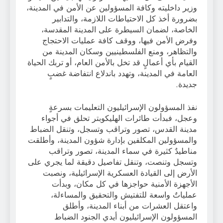
وزير داخليته وكافة المسؤولين عن الأمن في المدينة،
بضرورة أخذ كل الاحتياطات اللازمة، والتدابير
الخاصة، لضمان السيطرة على المدينة المقدسة،
وفرض الأمن فيها، ووقف كافة عمليات الاحتجاج
والتظاهر، ومنع الفلسطينيين وسكان المدينة من
القيام بأي أعمالٍ قد تخل بالأمن العام، أو تربك الحياة
العامة في المدينة، وتهدد باندلاع انتفاضة غضبٍ
جديدة.
نفذ المسؤولون الإسرائيليون التعليمات بسرعةٍ
وعجل، فبدأت طائرات الهليكوبتر تحلق في أجواء
مدينة القدس، تصور وتراقب وتسجل، وتنقل الضباط
والمسؤولين المكلفين بإدارة شؤون المدينة، وأطلقت
مناطيدٌ كثيرة في سماء المدينة، تصور وتراقب
وتسجل وتنصت، وتنقل تفاصيل دقيقة لما يجري على
الأرض إلى القيادة العسكرية الإسرائيلية، ونصبت
الأجهزة الأمنية حواجزها في كل مكان، وبدأت
عملياتٌ واسعة للتفتيش والتحقيق والمساءلة،
واعتقل العشرات من أبناء المدينة، وأطلق
المسؤولون الإسرائيليون أيدي الجنود الضباط