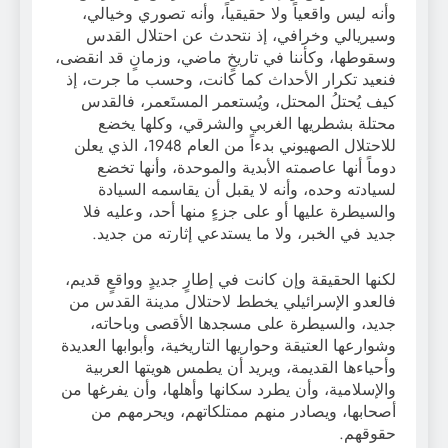
وأنه ليس واقعياً ولا حقيقياً، وأنه تصوري وخيالي،
وسيريالي وخرافي، إذ نتحدث عن احتلال القدس
وسقوطها، وكأننا في تاريخٍ ماضي، وزمانٍ قد انقضى،
فنعيد تكرار الأحداث كما كانت، وحسب ما جرت، إذ
كيف يُحتلُ المحتل، ويُستعمر المستَعمر، فالقدس
محتلة بشطريها الغربي والشرقي، وكلها يخضع
للاحتلال الصهيوني بدءاً من العام 1948، الذي يعلن
دوماً أنها عاصمته الأبدية والموحدة، وأنها تخضع
لسيادته وحده، وأنه لا يقبل أن يقاسمه السيادة
والسيطرة عليها أو على جزءٍ منها أحد، وعليه فلا
جديد في الخبر، ولا ما يستدعي إثارته من جديد.
لكنها الحقيقة وإن كانت في إطارٍ جديدٍ وواقعٍ قديم،
فالعدو الإسرائيلي يخطط لاحتلال مدينة القدس من
جديد، والسيطرة على مسجدها الأقصى وباحاته،
وشوارعها العتيقة وحواريها التاريخية، وأبوابها العديدة
وأحياءها القديمة، ويريد أن يطمس هويتها العربية
والإسلامية، وأن يطرد سكانها وأهلها، وأن يفرغها من
أصحابها، ويصادر منهم ممتلكاتهم، ويحرمهم من
حقوقهم.