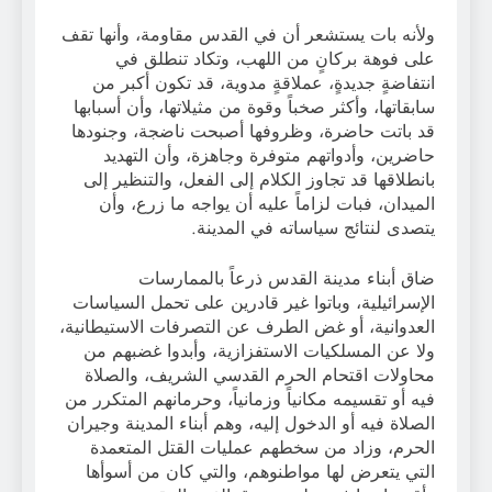
ولأنه بات يستشعر أن في القدس مقاومة، وأنها تقف
على فوهة بركانٍ من اللهب، وتكاد تنطلق في
انتفاضةٍ جديدةٍ، عملاقةٍ مدوية، قد تكون أكبر من
سابقاتها، وأكثر صخباً وقوة من مثيلاتها، وأن أسبابها
قد باتت حاضرة، وظروفها أصبحت ناضجة، وجنودها
حاضرين، وأدواتهم متوفرة وجاهزة، وأن التهديد
بانطلاقها قد تجاوز الكلام إلى الفعل، والتنظير إلى
الميدان، فبات لزاماً عليه أن يواجه ما زرع، وأن
يتصدى لنتائج سياساته في المدينة.
ضاق أبناء مدينة القدس ذرعاً بالممارسات
الإسرائيلية، وباتوا غير قادرين على تحمل السياسات
العدوانية، أو غض الطرف عن التصرفات الاستيطانية،
ولا عن المسلكيات الاستفزازية، وأبدوا غضبهم من
محاولات اقتحام الحرم القدسي الشريف، والصلاة
فيه أو تقسيمه مكانياً وزمانياً، وحرمانهم المتكرر من
الصلاة فيه أو الدخول إليه، وهم أبناء المدينة وجيران
الحرم، وزاد من سخطهم عمليات القتل المتعمدة
التي يتعرض لها مواطنوهم، والتي كان من أسوأها