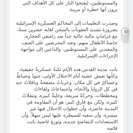
والمستوطنين، ليفتحوا النار على كل الأهداف التي
يرون أنها خطرة أو مريبة.
وصدرت التعليمات إلى المحاكم العسكرية الإسرائيلية
بضرورة تشديد العقوبات بالسجن لغاية عشرين سنةً،
مع غراماتٍ مالية عالية جداً ضد راشقي الحجارة،
خاصةً الأطفال منهم، وضد المحرضين على العنف،
والمعتدين على المستوطنين، والداعين إلى مواجهة
الإجراءات الإسرائيلية.
باتت مدينة القدس هذه الأيام ثكنةً عسكريةً حقيقية،
وكأنها تعيش عشية أيام الاحتلال الأولى، جنودٌ وضباطٌ
وعساكرٌ في كل مكان، وعرباتٌ مصفحةٌ وناقلاتُ جند
في كل الزوايا والأنحاء، واجتماعاتٌ ولقاءاتٌ
ومخططات، وحركةٌ سريعة، وجلبةٌ كبيرة، وتنقلاتٌ
كثيرة، ولكن مع فارقٍ كبير، هو أن المقاومة في
المدينة حاضرة، وأن خطوات الاحتلال فيها غير
ميسرة، وأن سعيه للسيطرة عليها ليس سهلاً، وأن
الاستعدادات لانتفاضةٍ جديدة، وثورةٍ غاضبة باتت
قائمة.