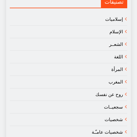
النقد
تصنيفات
إسلاميات
الإسلام
الشعــر
اللغة
المرأة
المغرب
روح عن نفسك
سجعيــات
شخصيات
شخصيات عامـّـة