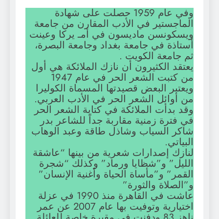
وفي عام 1959 حصلت على شهادة
الماجستير في الأدب المقارن من جامعة
ويسكونسن ماديسون في أمـ يركا وعينت
أستاذة في جامعة بغداد وجامعة البصرة،
ثم جامعة الكويت .
يعتقد الكثيرون أن نازك الملائكة هي أول
من كتبت الشعر الحر في عام 1947
ويعتبر البعض قصيدتها المسماة الكوليرا
من أوائل الشعر الحر في الأدب العربي.
وقد بدأت الملائكة في كتابة الشعر الحر
في فترة زمنية مقاربة جداً للشاعر بدر
شاكر السياب وشاذل طاقة وعبد الوهاب
البياتي.
لنازك إصدارات شعرية من بينها “عاشقة
الليل” و”شظايا ورماد” وكذلك “شجرة
القمر” و”مأساة الحياة وأغنية الإنسان”
و”الصلاة والثورة”
عاشت في القاهرة منذ 1990 في عزلة
اختيارية وتوفيت بها عام 2007 عن عمر
ناهز 83 ودفنت في مقبرة خاصة للعائلة