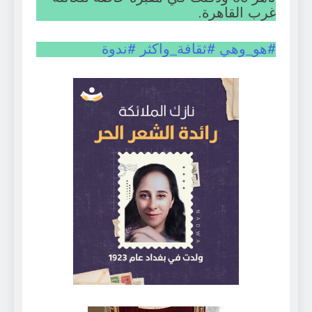
غرب القاهرة.
#هو_وهي
#ثقافة_واكثر
#ندوة