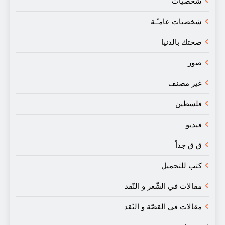
شخصيات
شخصيات عامـّـة
صحتك بالدنيا
صور
غير مصنف
فلسطين
فيديو
ق ق جداً
كتب للتحميل
مقالات في الشّعر و النّقد
مقالات في القصّة و النّقد