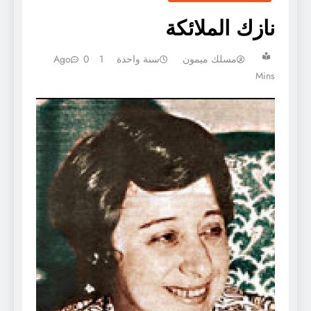
نازك الملائكة
مسلك ميمون
سنة واحدة Ago
1
0
Mins