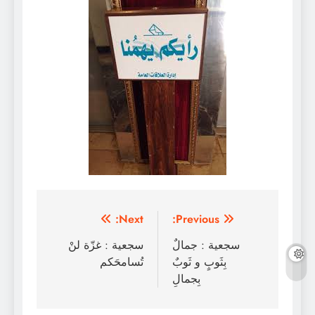
تصفّح
Next:
Previous:
المقالات
سجعية : جمالٌ
سجعية : غزّة لنْ
بِثَوبٍ و ثَوبٌ
تُسامحَكم
بِجمالِ