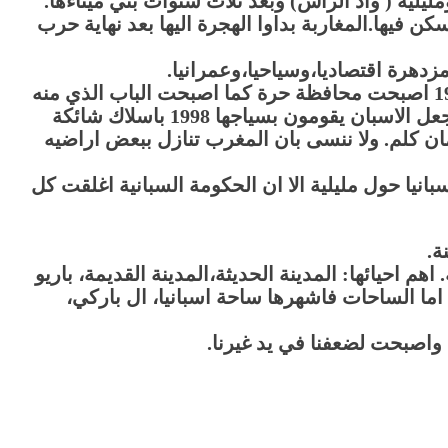
غرب ومليلية ( واد الراس) وبعد ثلاث سنوات بني ميناءها.
يريد السكن فيها.المغاربة بداوا الهجرة اليها بعد نهاية حرب
مزدهرة اقتصاديا،وسياحيا،وعمرانيا.
كانت تنتمي الى محافظة مالقا وفي سنة 1995 اصبحت محافظة حرة كما اصبحت الباب الذي منه
يتسلل المهاجرون الى اوروبا. هذه المشكل جعل الاسبان يقومون بسياجها 1998 باسلاك شائكة
ن كلم. ولا ننسى بان المغرب تنازل ببعض اراضيه
 مع اسبانيا حول مليلية الا ان الحكومة السبانية اغلقت كل
ة.
اهم احيائها: المدينة الحديثة،المدينة القديمة، باريو
. اما الساحات فاشهرها ساحة اسبانيا، ال باركي،
ا واصبحت لضعفنا في يد غيرنا.