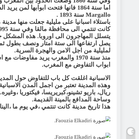
وفي سنة 1860 وضعت الحدود بين الم
اما سنة 1864 فانها فتحت ابوابها لمن 
Margallo سنة 1893 .
باستلاء اسبانيا على مليلية جعلت منها مدينة 
يصل ارتفاعها الى ستة امتار ونصف بطول ثما
لمليلية من اجل الامن والهجرة السرية.
منذ سنة 1970 والمغرب يريد مفاوضات
ابواب التفاوض مع المغرب.
الاسبانية اغلقت كل باب للتفاوض حول المدين
وهذه المدينة تعتبر من اجمل المدن الاسبانية. 
ريال، باريو تشينو،كبريريسا، فيكتوريا ،وغيره
وساحة المدافع بالمينة القديمة.
هذا تاريخ مدينة كانت تنتمي ،في يوم ما ،الين