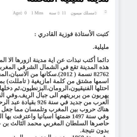
مسلك ميمون
11 سنة Ago
1 Mins
0
كتبت الأستاذة فوزية القادري :
مليلية.
دائما أكتب نبذات عن اية مدينة ازورها الا ا
82762 نسمة ( 2012).سكانها من الاسبان،المغاربة،اليهود،وبعض الهنود.
اسمها مشتق من كلمة امازيغية ( تامللت) بمع
احتلها الفنيقيون،الرومان،البزنطيون،ثم دخل
يهربون من بربريتهم الى جبال الريف.وفي الق
العرب من جديد في سنة
هناك حروب بين المغرب وتلمسان مما جعل ا
وفي سنة 1497 ضمتها اسبانيا واعترفت بها البرتغال سنة 1509 وفقا لمعاهدة 18 _ 9 _ 1509.
بدون نتيجة.