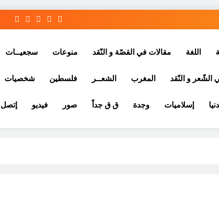
ة
اللغة
مقالات في القصّة و النّقد
منوعات
سجعيــات
الشّعر و النّقد
المغرب
الشعــر
فلسطين
شخصيات
نيا
إسلاميات
وجدة
ق ق جداً
صور
فيديو
إتصل ب