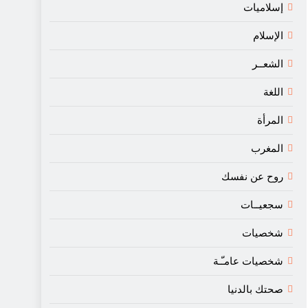
إسلاميات
الإسلام
الشعــر
اللغة
المرأة
المغرب
روح عن نفسك
سجعيــات
شخصيات
شخصيات عامـّـة
صحتك بالدنيا