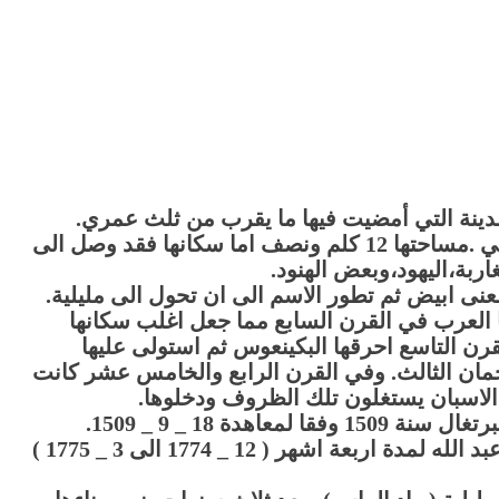
لمدينة التي أمضيت فيها ما يقرب من ثلث عمري.
هذه المدينة تقع في الشمال الشرقي المغربي .مساحتها 12 كلم ونصف اما سكانها فقد وصل الى
نى ابيض ثم تطور الاسم الى ان تحول الى مليلية.
ها العرب في القرن السابع مما جعل اغلب سكانها
رن التاسع احرقها البكينعوس ثم استولى عليها
 926 بقيادة عبد الرحمان الثالث. وفي القرن الرابع والخامس عشر كانت
لاسبان يستغلون تلك الظروف ودخلوها.
حاصرها السلطان المغربي محمد الثالث بن عبد الله لمدة اربعة اشهر ( 12 _ 1774 الى 3 _ 1775 )