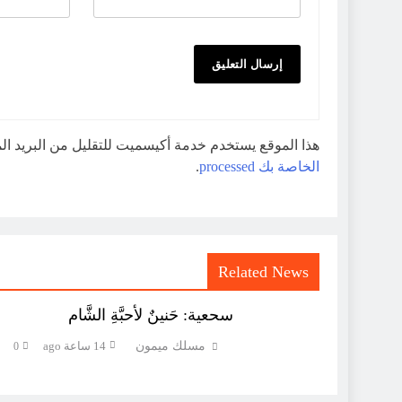
هذا الموقع يستخدم خدمة أكيسميت للتقليل من البريد ا
الخاصة بك processed
.
Related News
سحعية: حَنينٌ لأحبَّةِ الشَّام
مسلك ميمون
14 ساعة ago
0