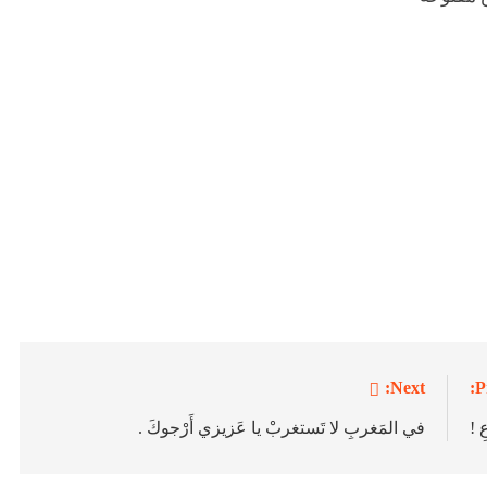
Next:
P
ِ !
في المَغربِ لا تَستغربْ يا عَزيزي أَرْجوكَ .