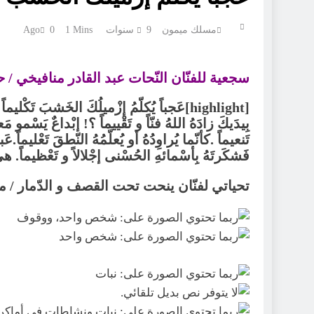
مسلك ميمون
9 سنوات Ago
1 Mins
0
سجعية للفنّان النّحات عبد القادر منافيخي / 
[highlight]عَجباً يُكلّمُ إزْميلُكَ الخَشبَ تَكْ
بِيدَيكَ زادَهُ اللهُ فنّاً و تَقْييماً ؟! إبْداعٌ يَسْمو م
تَنعيماً .كأنّما يُراوِدُهُ أو يُعلّمُهُ النّطقَ تَعْليماً.
فَشكَرتَهُ بِأسْمائهِ الحُسْنى إجْلالاً و تَعْظيماً. هي آياتٌ 
تحياتي لفنّان ينحت تحت القصف و الدّمار / 