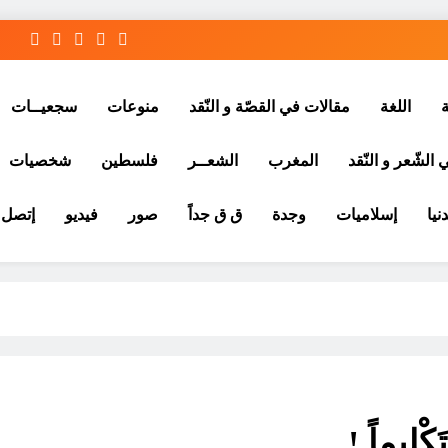
ة
اللغة
مقالات في القصّة و النّقد
منوعات
سجعيــات
الشّعر و النّقد
المغرب
الشعــر
فلسطين
شخصيات
نيا
إسلاميات
وجدة
ق ق جداً
صور
فيديو
إتصل ب
كْليماً !