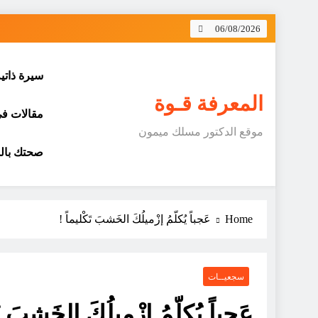
Skip
06/08/2026
to
content
سيرة ذاتي
المعرفة قـوة
مقالات في 
موقع الدكتور مسلك ميمون
صحتك بالد
Home
عَجباً يُكلّمُ إزْميلُكَ الخَشبَ تَكْليماً !
سجعيــات
عَجباً يُكلّمُ إزْميلُكَ الخَشبَ تَ