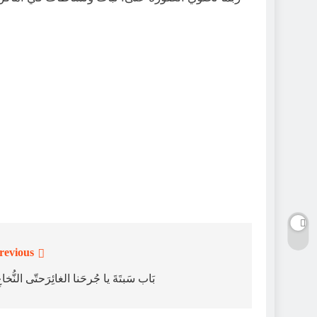
revious:
تصفّح
المقالات
بَاب سَبتَةَ يا جُرحَنا الغائِرَحتّى النُّخاع