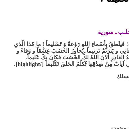
حلـب ـ سورية
ليماً ! فَينْطقُ بِأسْماءِ اللهِ رَوْعةً وَ تَسْليماً ! ما هَذا الّذي
َعانِي و يَترَنّمُ تَرنيماً..يُحاورُ الخَشبَ عِشْقاً و وَفاءً و
عَبدُ القادِرِ أَلانَ اللهُ لكَ الخَشبَ فكانَ بكَ عَليماً.
مِنْ صِدْقِها تُكلّمُ الخَلقَ تَكْليماً [/highlight].
مسلك