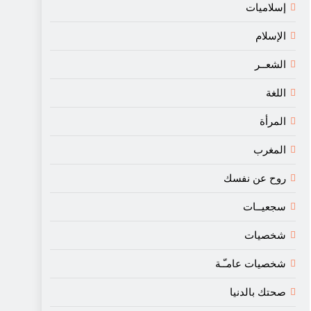
إسلاميات
الإسلام
الشعــر
اللغة
المرأة
المغرب
روح عن نفسك
سجعيــات
شخصيات
شخصيات عامـّـة
صحتك بالدنيا