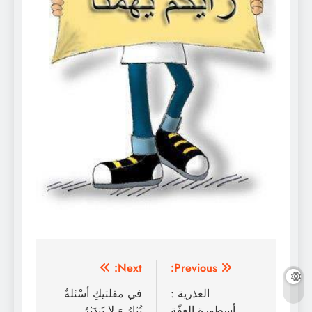
تصفّح
Next:
Previous:
المقالات
العذرية :
في مقلتيكِ أسْئلةٌ
أسطورة العفّة
تُثارُ وَ لا تَندَثرُ.