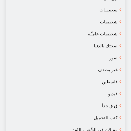
سجعيــات
شخصيات
شخصيات عامـّـة
صحتك بالدنيا
صور
غير مصنف
فلسطين
فيديو
ق ق جداً
كتب للتحميل
مقالات في الشّعر و النّقد