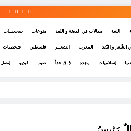
ة
اللغة
مقالات في القصّة و النّقد
منوعات
سجعيــات
الشّعر و النّقد
المغرب
الشعــر
فلسطين
شخصيات
نيا
إسلاميات
وجدة
ق ق جداً
صور
فيديو
إتصل ب
لٌ رَئيسُ .