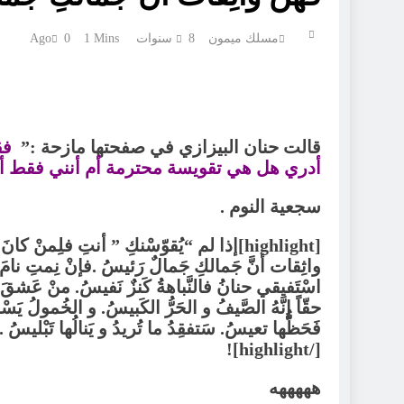
مسلك ميمون
8 سنوات Ago
1 Mins
0
قالت حنان البيزازي في صفحتها مازحة :”
فق
أدري هل هي تقويسة محترمة أم أنني فقط 
سجعية النوم .
[highlight]إذا لم “يُقوّسْنكِ ” أنتِ فلِمنْ 
واثِقات أنَّ جَمالكِ جَمالٌ رَئيسُ .فإنْ نِمتِ نامَ ال
اسْتَفيقي حنانُ فالنَّباهةُ كَنزٌ نَفيسُ. منْ عَشقَ 
حقّاً إنَّهُ الصَّيفُ و الحَرُّ الكَبيسُ. و الخُمولُ ي
فَحَظُّها تعيسُ. سَتفقِدُ ما تُريدُ و يَنالُها تَبْل
[/highlight]!
هههههه