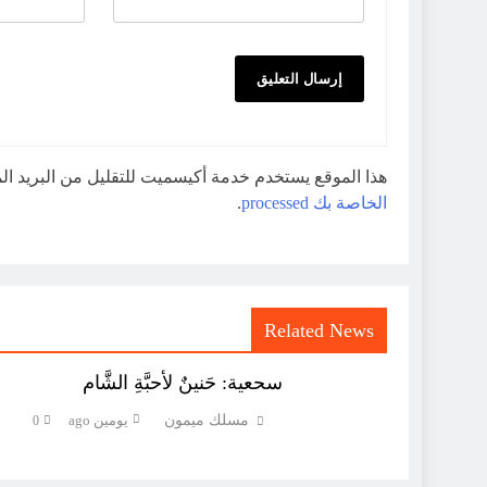
هذا الموقع يستخدم خدمة أكيسميت للتقليل من البريد ا
الخاصة بك processed
.
Related News
سحعية: حَنينٌ لأحبَّةِ الشَّام
مسلك ميمون
يومين ago
0