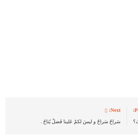
Next:
P
بُ؟
سَراحٌ سَراحٌ و ليسَ لكمْ عَلينا فَضلٌ يُتاحُ .