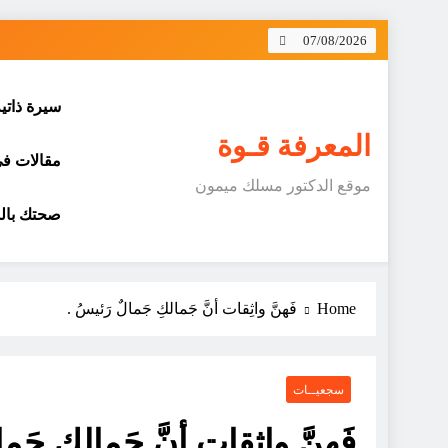
Skip
07/08/2026
to
content
سيرة ذاتي
المعرفة قـوة
مقالات في 
موقع الدكتور مسلك ميمون
صحتك بالد
Home
فَهنَّ واثِقات أنَّ جَمالكِ جَمالٌ رَئيسُ .
سجعيــات
فَهنَّ واثِقات أنَّ جَمالكِ جَما