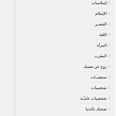
إسلاميات
الإسلام
الشعــر
اللغة
المرأة
المغرب
روح عن نفسك
سجعيــات
شخصيات
شخصيات عامـّـة
صحتك بالدنيا