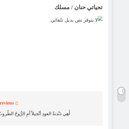
تحياتي حنان / مسلك
revious:
تصفّح
المقالات
أَهِي دَنْدنةُ العودِ أنْجيلاّ أمِ الرُّوحُ الطّرو