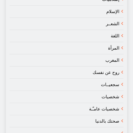
الإسلام
الشعــر
اللغة
المرأة
المغرب
روح عن نفسك
سجعيــات
شخصيات
شخصيات عامـّـة
صحتك بالدنيا