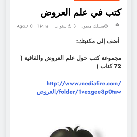
كتب في علم العروض
مسلك ميمون
8 سنوات Ago
1 Mins
0
أضف إلى مكتبتك:
مجموعة كتب حول علم العروض والقافية (
72 كتاب )
http://www.mediafire.com/
folder/1vezgee3p0taw/العروض