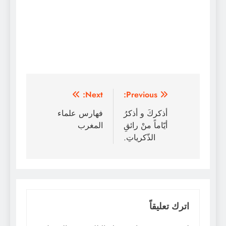
تصفّح
Next:
Previous:
المقالات
أذكركَ و أذكرُ
فهارس علماء
أيّاماً منْ رائقِ
المغرب
الذّكرياتِ.
اترك تعليقاً