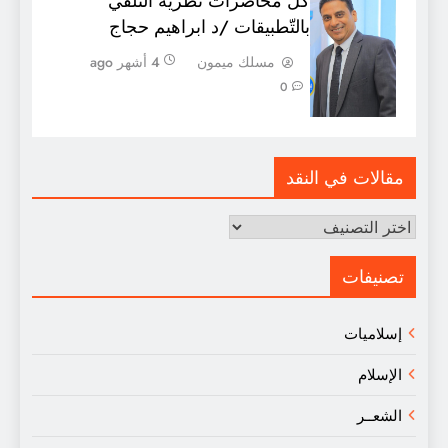
كلّ محاضرات نظرية التّلقي
بالتّطبيقات /د ابراهيم حجاج
مسلك ميمون
4 أشهر ago
0
مقالات في النقد
مقالات
في
النقد
تصنيفات
إسلاميات
الإسلام
الشعــر