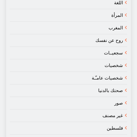
اللغة
المرأة
المغرب
روح عن نفسك
سجعيــات
شخصيات
شخصيات عامـّـة
صحتك بالدنيا
صور
غير مصنف
فلسطين