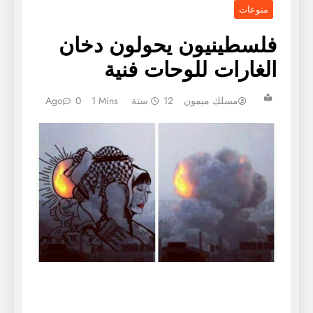
منوعات
فلسطينيون يحولون دخان
الغارات للوحات فنية
مسلك ميمون
12 سنة Ago
1 Mins
0