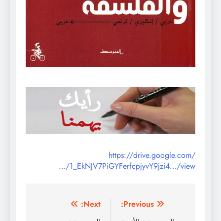
https://drive.google.com/
…/1_EkNJV7PiGYFerfcpjyvY9jzi4…/view
تصفّح
Next:
Previous: