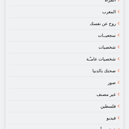
المرأة
المغرب
روح عن نفسك
سجعيــات
شخصيات
شخصيات عامـّـة
صحتك بالدنيا
صور
غير مصنف
فلسطين
فيديو