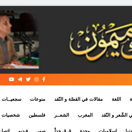
ة
اللغة
مقالات في القصّة و النّقد
منوعات
سجعيــات
الشّعر و النّقد
المغرب
الشعــر
فلسطين
شخصيات
نيا
إسلاميات
وجدة
ق ق جداً
صور
فيديو
إتصل 