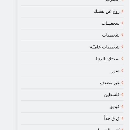
روح عن نفسك
سجعيــات
شخصيات
شخصيات عامـّـة
صحتك بالدنيا
صور
غير مصنف
فلسطين
فيديو
ق ق جداً