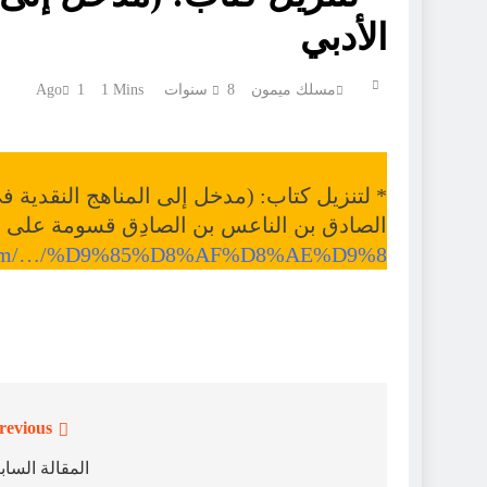
الأدبي
مسلك ميمون
8 سنوات Ago
1 Mins
1
* لتنزيل كتاب: (مدخل إلى المناهج النقدية ف
الصادق بن الناعس بن الصادِق قسومة على ال
ire.com/…/%D9%85%D8%AF%D8%AE%D9%8
revious:
تصفّح
المقالات
المقالة الساب