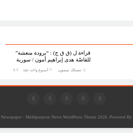
قراءة ل (ق ق ج) : “برودة منعشة”
للقاصّة هدى إبراهيم أمون / سورية
مسلك ميمون
أسبوع واحد ago
0
l Newspaper - Multipurpose News WordPress Theme 2026. Powered B