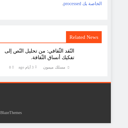
الخاصة بك processed
.
Related News
النّقد الثّقافي: من تحليل النّص إلى
تفكيك أنساق الثّقافة.
مسلك ميمون
3 أيام ago
0
y
BlazeThemes