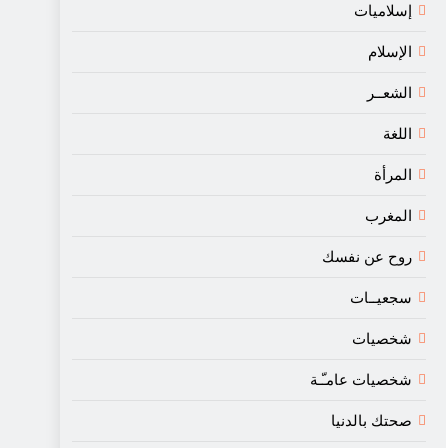
إسلاميات
الإسلام
الشعــر
اللغة
المرأة
المغرب
روح عن نفسك
سجعيــات
شخصيات
شخصيات عامـّـة
صحتك بالدنيا