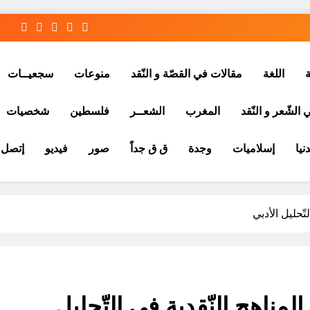
ة
اللغة
مقالات في القصّة و النّقد
منوعات
سجعيــات
الشّعر و النّقد
المغرب
الشعــر
فلسطين
شخصيات
نيا
إسلاميات
وجدة
ق ق جداً
صور
فيديو
إتصل ب
تّحليل الأدبي
مناهج النّقدية في التّحليل