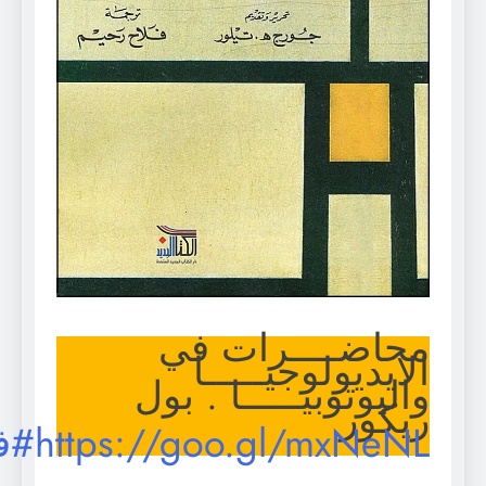
محاضــــرات في
الايديولوجيـــــا
واليوتوبيـــــا . بول
ريكور
https://goo.gl/mxNeNL
#فكر