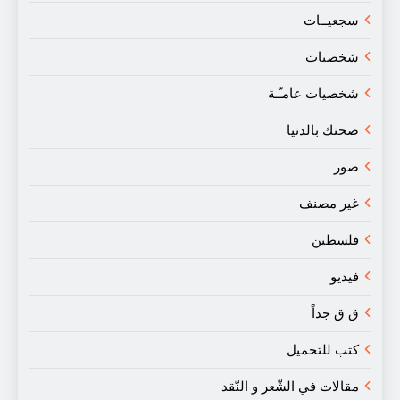
جعيــات
خصيات
خصيات عامـّـة
حتك بالدنيا
ور
ير مصنف
لسطين
يديو
 ق جداً
تب للتحميل
قالات في الشّعر و النّقد