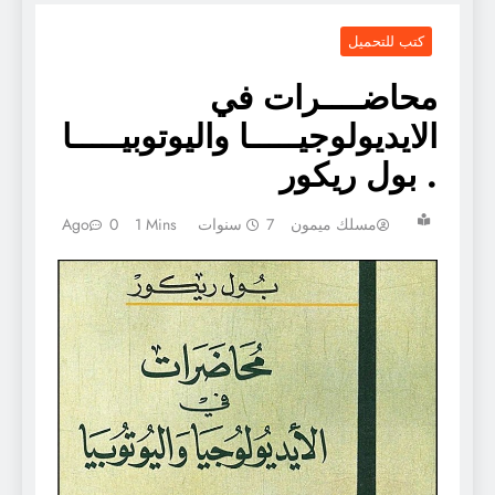
كتب للتحميل
محاضــــرات في
الايديولوجيـــــا واليوتوبيـــــا
. بول ريكور
مسلك ميمون
7 سنوات Ago
1 Mins
0