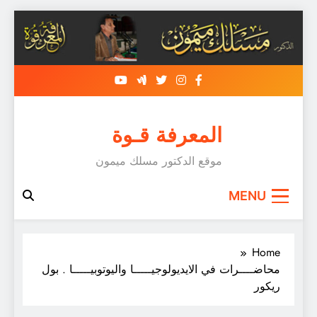
con
المعرفة قـوة
موقع الدكتور مسلك ميمون
MENU
Home
محاضــــرات في الايديولوجيـــــا واليوتوبيـــــا . بول
ريكور