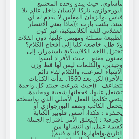
مأساوي. حيث يبدو وحده المجتمع
البورجوازي، تاركا الإنسان داخل عالم بلا
قياس ،والزمان المقاس لا يقدم له أي
سند. يكتب بارت :((ماذا يعني الانتصار
العقلاني للغة الكلاسيكية، غير كون
الطبيعة ممتلئة ومهيمن عليها، دون انفلات
ولا ظل، خاضعة كليا إلى أفخاخ الكلام؟
تختزل اللغة الكلاسيكية باستمرار، إلى
محتوى مقنع… حيث الأفراد ليسوا
وحيدين، والكلمات ليس لها قط وزن
الأشياء المرعب، والكلام لقاء دائم
بالآخر)).لكن بعد 1850، بدأت الكتابات
تتضاعف : ((حيث شرعت حينئذ كل واحدة
تشتغل عليها، فجعلتها شعبية ومحايدة،
يبتغي تكلمها الفعل الأصلي الذي بواسطته
يتحمل الكاتب وضعه البورجوازي أو
يحتقره : هكذا، أسس فلوبير الكتابة
الحِرفية : ((يتعلق الأمر باقتراح الجملة
كقيمة عمل،أي انتشالها من
التاريخ،وإظهارها كأداة فنية)).