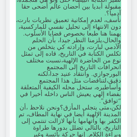
مقبولة أبديا بين أحضان عالم أضحى حقا
آدميا؟.
نأسف، لعدم إمكانية تعميق نظريات بارت،
دون الانتهاء إلى تحليل نفسي للماركسية،
يهمنا هنا طبعا بخصوص قضايا الأسلوب.
والحال،يلزمنا النظر جيدا، بأن الحلم
الآدمي لبارت، وإرادته كي يتخلص من
تكلس الكتابة في التاريخ، قاده إلى تمثل
نوع من الحاضرة الإلهية،نسبت مختلف
انحرافات التاريخ إلى المجتمع
البورجوازي. وانتقاد عنيد جدا،لكنه
دقيق،لتناقضات مثل هذا المجتمع
وأساطيره، ستحل محله الكيفية المتعلقة
بفضاء إلهي يعيش الناس داخله أخيرا في
“توافق”.
لكن،متى يتجلى المأزق؟ونحن نلاحظ ،أن
المدينة الإلهية أيضا في نهاية المطاف، تم
الكفر بها واتهامها بأنها لازالت تنتمي إلى
التاريخ، بالتالي تضلل بدورها طراوة
وبراءة الكلام. إنها حركة يائسة وغير