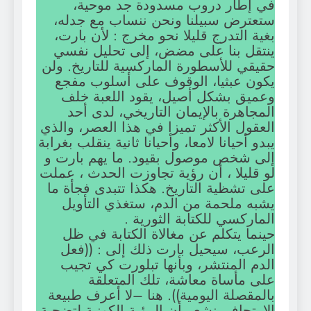
في إطار دروب مسدودة جد موحية،
ستعترض سبيلنا ونحن ننساب مع جدله،
بغية التدرج قليلا نحو مخرج : لأن بارت،
ينتقل بنا على مضض، إلى تحليل نفسي
حقيقي للأسطورة الماركسية للتاريخ. ولن
يكون عبثيا، الوقوف على أسلوب مفجع
وعميق بشكل أصيل، يقود اللعبة خلف
المجاهرة بالإيمان التاريخي، لدى أحد
العقول الأكثر تميزا في هذا العصر، والذي
يبدو أحيانا لامعا، وأحيانا ثانية ينقلب بغرابة
إلى شخص موصول بقيود. ما يهم بارت و
لو قليلا ، أن رؤية تجاوزت الحدث ، عملت
على تشظية التاريخ. هكذا تتبدى فجأة ما
يشبه ملحمة من الدم، ستغذي التأويل
الماركسي للكتابة الثورية .
حينما يتكلم عن مغالاة الكتابة في ظل
الرعب، سيحيل بارت ذلك إلى : ((فعل
الدم المنتشر، وبأنها تبلورت كي تجيب
على مأساة معاشة، تلك المتعلقة
بالمقصلة اليومية)). هنا –لا أعرف طبيعة
الارتجاف- نشعر أن الرؤية الكونية لتضحية