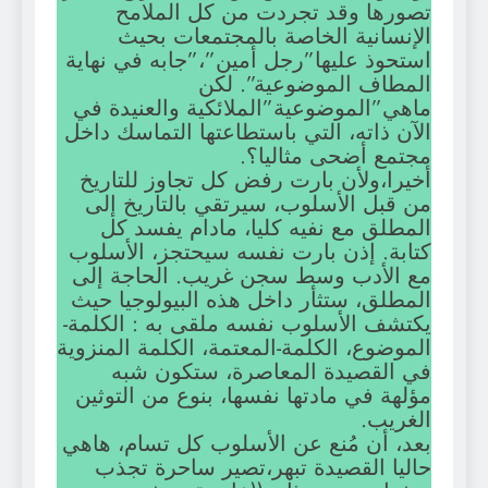
تصورها وقد تجردت من كل الملامح
الإنسانية الخاصة بالمجتمعات بحيث
استحوذ عليها”رجل أمين”،”جابه في نهاية
المطاف الموضوعية”. لكن
ماهي”الموضوعية”الملائكية والعنيدة في
الآن ذاته، التي باستطاعتها التماسك داخل
مجتمع أضحى مثاليا؟.
أخيرا،ولأن بارت رفض كل تجاوز للتاريخ
من قبل الأسلوب، سيرتقي بالتاريخ إلى
المطلق مع نفيه كليا، مادام يفسد كل
كتابة. إذن بارت نفسه سيحتجز، الأسلوب
مع الأدب وسط سجن غريب. الحاجة إلى
المطلق، ستثأر داخل هذه البيولوجيا حيث
يكتشف الأسلوب نفسه ملقى به : الكلمة-
الموضوع، الكلمة-المعتمة، الكلمة المنزوية
في القصيدة المعاصرة، ستكون شبه
مؤلهة في مادتها نفسها، بنوع من التوثين
الغريب.
بعد، أن مُنع عن الأسلوب كل تسام، هاهي
حاليا القصيدة تبهر،تصير ساحرة تجذب