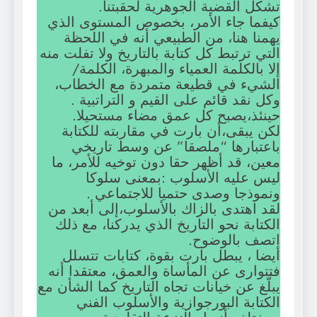
تشكل القضية الجوهرية لحقبتنا.
كيفما جاء الأمر، بخصوص المستوى الذي
يهمنا هنا، من الطبيعي أنه في اللحظة
التي ترتبط كل كتابة بالتاريخ ولا تفلت منه
إلا بالكلمة العمياء والمبهرة، الكلمة/
الشيء في قطيعة متمردة مع الخطاب،
وكل نقد قائم على القيم و التراتبية .
حينئذ،يصبح كل عمق مضاء مستحيلا.
لكن يبقى،أن بارت في مقاربته للكتابة
باعتبارها “ملصقا” عن وسط تاريخي
معين، قد أظهر حقا دون توخيه للأمر، ما
ليس عليه الأسلوب :بمعنى سلوكا
ونموذجا وصدى حتميا للاجتماعي .
لقد اهتدى بالزاك بالأسلوب،إلى أبعد من
الكتابة نحو التاريخ الذي يدركنا، مع ذلك
اتصف بالوضوح.
أيضا ، يبطل بارت بقوة، كتابات تتسلل
فتتوارى عن المأساة والعمق، معتقدا أنه
يبلّغ عن خيانات تجاه التاريخ كما الشأن مع
الكتابة البورجوازية والأسلوب الفني