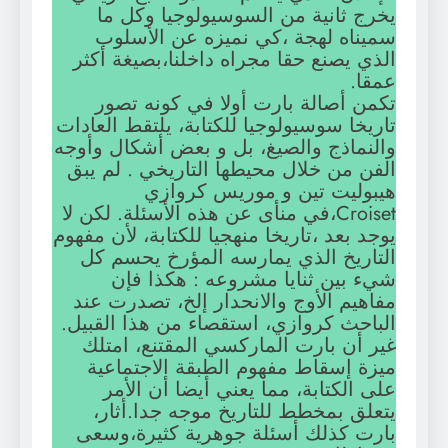
يخرج ثانية من السوسيولوجيا وكل ما
سميناه لهجة ،كي نميزه عن الأسلوب
الذي يصنع حقا مجراه داخلنا،بصيغة أكثر
عمقا.
تكمن أصالة بارت أولا في كونه تصور
تاريخا سوسيولوجيا للكتابة، يلتقط العادات
والنماذج والصيغ، بل و بعض أشكال وأوجه
الفن من خلال محيطها التاريخي . لم يبق
هيبوليت تين و موريس كروازي
Croiset،في منأى عن هذه الأسئلة. لكن لا
يوجد بعد ،تاريخا منهجيا للكتابة، لأن مفهوم
التاريخ الذي يمارسه المؤرخ يحسم كل
شيء بين ثنايا مشروعه : هكذا فإن
مفاهيم الأوج والانحدار إلخ، تصدرت عند
الباحث كروازي، استقصاء من هذا القبيل.
غير أن بارت الماركسي المقتنع، امتلك
ميزة إسقاط مفهوم الطبقة الاجتماعية
على الكتابة، مما يعني أيضا أن الأمر
يتعلق بمخطط للتاريخ موجه جدا.أثار،
بارت كذلك أسئلة جوهرية كثيرة،وسعى