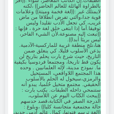
الطبقات.إن الكاتب المعاصر، سواء :((أقر
بالطراوة الهائلة للعالم الحاضر)) ،لكنه
لايمتلك غير :((لغة فخمة وميتة)) وعلامات
قوية جدا،والتي تفرض انطلاقا من ماض
غريب، كي تجعل الأدب تقليدا وليس
توفيقا.أما إذا ابتغى خلق لغة حرة ، فإنها :
((تبعث إليه مصنوعة،لأن الشيء الفاخر،
ليس بريئا أبدا)).
هنا،نلج منطقة غريبة للماركسية-الآدمية.
يذعن الأسلوب قليلا، كي ينغلق ضمن
التاريخ، حيث شرع بارت يحلم بتاريخ لن
يكون قط تاريخا، ومجتمعا فردوسيا بكيفية
ما. نموذج مدينة، لإله العلمانيين . وحده
هذا المجتمع اللاواقعي، المستحيل
والرمزي،سيخول له الحلم بالأسلوب
الحقيقي. مجتمع متخيل حُلميا، يبدو أنه
ستنمحي داخله الطبقات. يكتب بارت :
((يبحث الكتّاب اليوم عن اللأسلوب،
الدرجة الصفر في الكتابة،قصد حدسهم
حالة مجتمعية متجانسة كليا)) ،وبلوغ :
((لغة ترسم فتوتها، كمال عالم آدمي جديد،