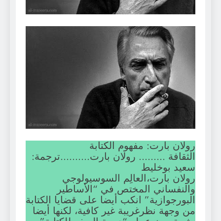
رولان بارت: مفهوم الكتابة
الثقافة ……… رولان بارت……….ترجمة:
سعيد بوخليط
رولان بارت،العالِم السوسيولوجي
والنفساني المختص في “الأساطير
البورجوازية” انكب أيضا على قضايا الكتابة
من وجهة نظرغريبة غير كافية، لكنها أيضا