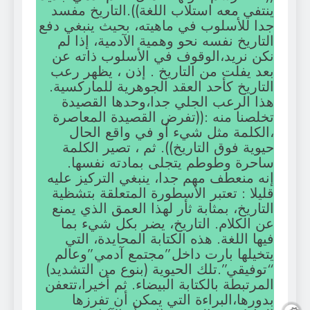
ينتفي معه استلاب اللغة)).التاريخ مفسد
جدا للأسلوب في ماهيته، بحيث ينبغي دفع
التاريخ نفسه نحو وهمية الآدمية، إذا لم
نكن نريد،الوقوف في الأسلوب ذاته عن
بعد يفلت من التاريخ . إذن ، يظهر رعب
التاريخ كأحد العقد الجوهرية للماركسية.
هذا الرعب الجلي جدا،وحدها القصيدة
تخلصنا منه :((تفرض القصيدة المعاصرة
،الكلمة مثل شيء أو في واقع الحال
حيوية فوق التاريخ)). ثم ، تصير الكلمة
ساحرة وطوطم يتجلى بمادته نفسها.
إنه منعطف مهم جدا، ينبغي التركيز عليه
قليلا : تعتبر الأسطورة المتعلقة بتشظية
التاريخ، بمثابة ثأر لهذا العمق الذي يمنع
عن الكلام. التاريخ، يضر بكل شيء بما
فيها اللغة. هذه الكتابة المحايدة، التي
يتخيلها بارت داخل”مجتمع آدمي”وعالم
“توفيقي”.تلك الحيوية (بنوع من التشديد)
المرتبطة بالكتابة البيضاء. ثم أخيرا،تتعفن
بدورها،البراءة التي يمكن أن تفرزها