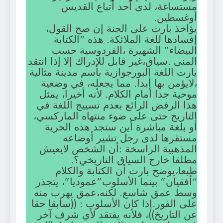
مستساغة، لدى أحد أتباع القديس
أوغسطين.
يؤاخذ بارت على الجنة إن صح القول،
إفسادها للغة الملائكة. هذه “الكتابة
البيضاء” الشهيرة ،الفردوسية حسب
المنى .سياق،غير قابل للإدراك إلا إذا انتقد
بارت اللغة البورجوازية باسم مدينة مثالية
،لايؤمن بها أبدا. مما يجعله، في وضعية
موحية جدا أمام الكلام. لأنه أخيرا، يمثل
هذا الرفض الرائع بعدم تسييج اللغة في
التاريخ حتى على ضوء منتهاه الماركسي،
أو بلغة مباشرة أين ستجد هذه الحرية
مستقرها لدى رجل تشير أوضاعه
المذهبية الراسخة :أن الشخص لايعيش
مطلقا خارج السياق التاريخي؟.
طبعا،يوضح بارت أن الكتابة والكلام
“أفقيان” بينما الأسلوب”عموديا”، يتجذر
وسط عمق شاسع. لكنه،عمق يهرب منه
على الفور.إذا كان الأسلوب : ((سابقا حقا
عن التاريخ))، فلأنه يفتقد لأي شرف آخر