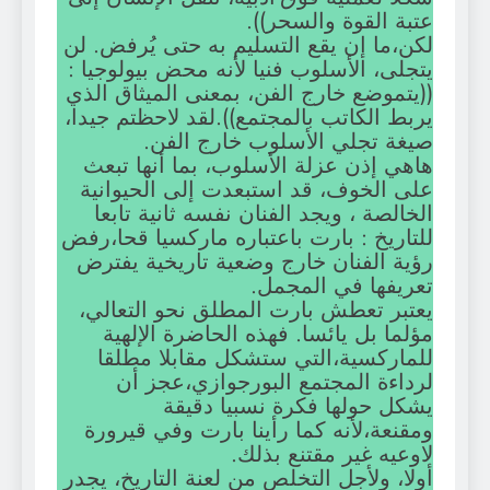
عتبة القوة والسحر)).
لكن،ما إن يقع التسليم به حتى يُرفض. لن
يتجلى، الأسلوب فنيا لأنه محض بيولوجيا :
((يتموضع خارج الفن، بمعنى الميثاق الذي
يربط الكاتب بالمجتمع)).لقد لاحظتم جيدا،
صيغة تجلي الأسلوب خارج الفن.
هاهي إذن عزلة الأسلوب، بما أنها تبعث
على الخوف، قد استبعدت إلى الحيوانية
الخالصة ، ويجد الفنان نفسه ثانية تابعا
للتاريخ : بارت باعتباره ماركسيا قحا،رفض
رؤية الفنان خارج وضعية تاريخية يفترض
تعريفها في المجمل.
يعتبر تعطش بارت المطلق نحو التعالي،
مؤلما بل يائسا. فهذه الحاضرة الإلهية
للماركسية،التي ستشكل مقابلا مطلقا
لرداءة المجتمع البورجوازي،عجز أن
يشكل حولها فكرة نسبيا دقيقة
ومقنعة،لأنه كما رأينا بارت وفي قيرورة
لاوعيه غير مقتنع بذلك.
أولا، ولأجل التخلص من لعنة التاريخ، يجدر