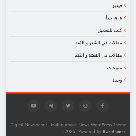
فيديو
ق ق جداً
كتب للتحميل
مقالات في الشّعر و النّقد
مقالات في القصّة و النّقد
منوعات
وجدة
Digital Newspaper - Multipurpose News WordPress Theme
.
2026. Powered By
BlazeThemes