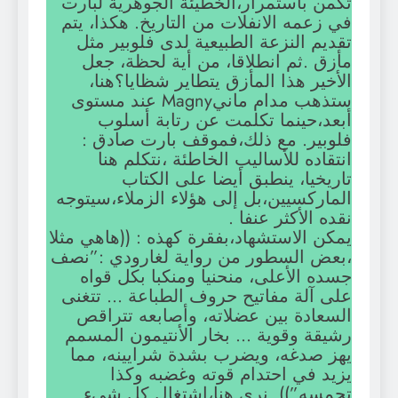
تكمن باستمرار،الخطيئة الجوهرية لبارت
في زعمه الانفلات من التاريخ. هكذا، يتم
تقديم النزعة الطبيعية لدى فلوبير مثل
مأزق .ثم انطلاقا، من أية لحظة، جعل
الأخير هذا المأزق يتطاير شظايا؟هنا،
ستذهب مدام مانيMagny عند مستوى
أبعد،حينما تكلمت عن رتابة أسلوب
فلوبير. مع ذلك،فموقف بارت صادق :
انتقاده للأساليب الخاطئة ،نتكلم هنا
تاريخيا، ينطبق أيضا على الكتاب
الماركسيين،بل إلى هؤلاء الزملاء،سيتوجه
نقده الأكثر عنفا .
يمكن الاستشهاد،بفقرة كهذه : ((هاهي مثلا
،بعض السطور من رواية لغارودي :”نصف
جسده الأعلى، منحنيا ومنكبا بكل قواه
على آلة مفاتيح حروف الطباعة … تتغنى
السعادة بين عضلاته، وأصابعه تتراقص
رشيقة وقوية … بخار الأنتيمون المسمم
يهز صدغه، ويضرب بشدة شرايينه، مما
يزيد في احتدام قوته وغضبه وكذا
تحمسه”)) .نرى هنا،اشتغال كل شيء