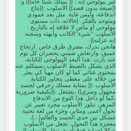
غير بيولوجي إنه : (( يمتلك شيئا خاما)) و:
((صيغة بدون قصد)).الأسلوب :((نتاج
اندفاعة، وليس غاية. مثل بعد عمودي
ومتوحد بالفكر. إحالاته، ذات مستوى
بيولوجي أو ماض لا علاقة له بالتاريخ :
الأسلوب “شيء”الكاتب وأبهته وسجنه.
إنه عزلته)).
هانحن ندرك، مفترق طرق خاص .ارتجاج
عميق، وارتعاش ضمني يحضران كل يوم
عند بارت :هذا البعد البيولوجي للكتابة،
الذي يشكل بالضبط الأسلوب ،سيتكلم عنه
بمحتوى غنائي كما لو كان مهيأ كي يعثر
من خلاله على معطى يتجاوز الكتابة.
الأسلوب :(( بمثابة مسلك زخرفي لجسد
مجهول وسري)) ،يشتغل :((بكيفية ضرورية
،كما لو داخل هذا النوع من الاندفاع
المزهر، تبلور الأسلوب مجرد تعبير عن
تحول أعمى ومثابر، وجزء من لغة تحتية
تتشكل بين حدي الجسد والعالم(…)،
معجزة هذا التحول، تجعل من الأسلوب
شكلا لعملية فوق-أدبية، تنقل الإنسان إلى