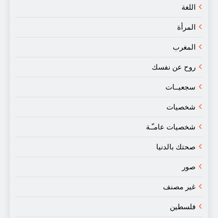
اللغة
المرأة
المغرب
روح عن نفسك
سجعيــات
شخصيات
شخصيات عامـّـة
صحتك بالدنيا
صور
غير مصنف
فلسطين