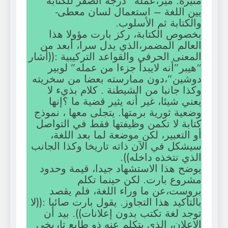
مثيرة. ميز،عمله “درجة الصفر للكتابة”
بين اللغة – استعمال لسان معطى-
والكتابة ثم الأسلوب.
بخصوص الكتابة، ركز بارت مؤولا هذا
العالم المضمر،الذي يدل سرا، أبعد من
المعنى الحرفي والقواعد التركيبية :((أشار
“هيبر”أنه لايبدأ جزءا من عمله” لوبير
دوشين”،دون ممارسته بعضا من سخريته
وكذا جانبا من الشيطنة . كلام بذيء لا
يعني شيئا، غير أنه يثير قضية ما ؟إنها
وضعية ثورية برمتها. يتجلى معها ، نموذج
كتابة لا تكمن وظيفتها فقط في التواصل
أو التعبير، لكن موضعة لما بعد اللغة،
سيشكل في الآن ذاته تاريخا وكذا الجانب
الذي نتخذه داخله)).
يوضح هذا الاستشهاد جيدا، قيمة وحدود
مشروع بارت. لكن حينما تكلم
بروست،عن ما وراء اللغة، فلم يقصد
بالتأكيد هذا التجاوز. يقول بارت صائبا :((لا
توجد لغة تكتب بدون إعلانات)). بيد أن
الإعلان، الذي يتكلم عنه ذو طابع تاريخي