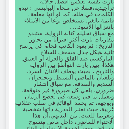
بارت نفسه يعكس أفضل حالاته
تراجيدية،فضلا عن منحاه البوليسي : تبدو
الكلمات في ظله، كما لو أنها معلقة ،
قاتمة بالغم، تستخلص نوعا من الامتلاء
بانعزالها الأسود… .
مع سياق تحليله كتابة الرواية، ستبدو
مقاربات بارت أكثر اقترابا من تجاوز
التاريخ : ثم يعود الكاتب فجأة، كي يرسخ
ثانية هيكل جدل مسعف للسلاح
الماركسي ضد القلق والعزلة أو العمق.
هكذا، يبين بارت التواطؤ بين الرواية
والتاريخ ، بحيث يوظف الاثنان السرد،
ويلعبان بالماضي البسيط، ويحتجزان
السديم والصدفة، مع سياق انتشار
ضروري، يلغي كل صيرورة غير متوقعة،
ويعمل ما في وسعه كي يخضع الزمان
ويوجهه، ثم يجمد الوقائع في صلب عقلانية
غريبة، حيث تعتبر القدرية ذاتها شخصية
وتعزيما للعبث. من البديهي،أن هذا
الاحتواء للماضي، داخل ماض منسوج
ومروَّض،ومهيأ لخدمة الإرشاد أو البناء،