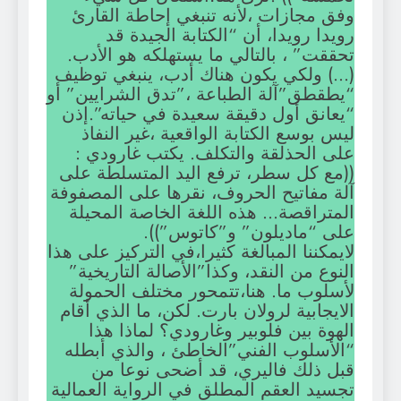
وفق مجازات ،لأنه تنبغي إحاطة القارئ
رويدا رويدا، أن “الكتابة الجيدة قد
تحققت” ، بالتالي ما يستهلكه هو الأدب.
(…) ولكي يكون هناك أدب، ينبغي توظيف
“يطقطق”آلة الطباعة ،”تدق الشرايين” أو
“يعانق أول دقيقة سعيدة في حياته”.إذن
ليس بوسع الكتابة الواقعية ،غير النفاذ
على الحذلقة والتكلف. يكتب غارودي :
((مع كل سطر، ترفع اليد المتسلطة على
آلة مفاتيح الحروف، نقرها على المصفوفة
المتراقصة… هذه اللغة الخاصة المحيلة
على “ماديلون” و”كاتوس”)).
لايمكننا المبالغة كثيرا،في التركيز على هذا
النوع من النقد، وكذا”الأصالة التاريخية”
لأسلوب ما. هنا،تتمحور مختلف الحمولة
الايجابية لرولان بارت. لكن، ما الذي أقام
الهوة بين فلوبير وغارودي؟ لماذا هذا
“الأسلوب الفني”الخاطئ ، والذي أبطله
قبل ذلك فاليري، قد أضحى نوعا من
تجسيد العقم المطلق في الرواية العمالية