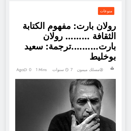
منوعات
رولان بارت: مفهوم الكتابة
الثقافة ……… رولان
بارت……….ترجمة: سعيد
بوخليط
مسلك ميمون
7 سنوات Ago
1 Mins
0