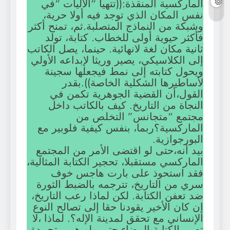
الماركسية المنقذة:((تتهيأ “الآليات “في
نفس المكان الذي توجد فيه أولا حرية،
وشبكة من النماذج المتصلبة.ثم، تمنح أكثر
فأكثر حيوية أولى للخطاب. كتابة، تولد
ثانية مكان لغة لانهائية. حينما، يصل الكاتب
إلى الكلاسيكي، يصير وريثا لإبداعه الأولي
ويحول كتابته إلى نمط فيجعلها سجينة
لأساطيرها الشكلية الخاصة)).بقدر
القول،أن القضية الجوهرية تكمن في
النجاة من التاريخ. كيف بالكاتب داخل
مجتمع “متجانس” التخلص من
الماركسية؟ربما، بنفس كيفية فلوبير مع
البورجوازية.
بيد أنه،حتى لو اقتضى الأمر من المجتمع
الماركسي مستقبلا، تحجير الكتابة المثالية،
فقد استحوذ على بارت هاجس خوف
سري من التاريخ، تترجمه بالضبط الثورة
ضد تعفن الكتابة. لكن لماذا رعب التاريخ،
إن كان الأخير يقودنا حقا إلى تصالح النوع
الإنساني مع تحقق لمدينة الإله؟. لماذا ،لا
تصير الكتابة البيضاء حتى ولو هي متجمدة،