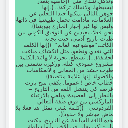
وتذهل.تتبدى مثل :((خاصية يتعذر
تبسيطها، ولاتملك تركة(…).إنها
جوهر،بالتالي يمكنها جيدا التخلي عن
العلامات، مادامت تحمل طبيعتها في ذاتها،
وليس لها غير إخبار الخارج بهويتها)).
نحن فعلا، بعيدين عن التوفيق الكوني بين
طيات تاريخ آدمي، حيث يجابه
الكاتب”موضوعية العالم” :((إنها الكلمة
التي تغذي وتطفو، مثل انكشاف مباغت
لحقيقة(…). تسطع، بحرية لانهائية.الكلمة
مشروع عمودي، كتلة، وركيزة تنغمس بين
طيات حشد من المعاني والانعكاسات
والأضواء :إنها علامة منتصبة)).
خطاب خاص ! عموما، يكفي منح بارت
فرصة كي ينتشل اللغة من التاريخ –
بالنظر إلى القصيدة- ويلقي بالارتقاء
الماركسي من فوق ضفة التعالي
الفردوسي : ((كلمة شعر، تمثل هنا فعلا بلا
ماض مباشر ولا حدود)).
هذه اللغة السابقة عن التاريخ، مكنت
بارت كي يعلن في الأخير بأنها سلطة