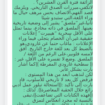
الزائفة فترة القرن العشرين؟ .
لاتكفي،مبررات الصدق التاريخي. ويلزمك
قصد الفهم،الاتصاف بحس مرهف حيال ما
وراء اللغة،التي ستبدو شيئا
ثانيا،غير”ملصق” يشير إلى وضعية تاريخية
بعينها. الملصق في ذاته مخادع، بينما تمثل
على الأقل سخرية “هيبيرت” إعلانات
حقيقية.غير،أن الخصام يتجلى فيما وراء
الإعلانات : ماغاب حتما عن غارودي،هو
بالضبط كل بعد للغة خارج التاريخ. أفق
لامسه فلوبير،على الرغم من اللغة /
الملصق .وضع،لا تفسره على الأقل، غير :
(( سطحية غارودي المفرطة ))كما أشار
بارت بشكل عابر.
لكن لنذهب أبعد من هذا المستوى :
فرفض كل بعد لا تاريخي للأسلوب، قاد
بارت إلى تأكيد :((استحالة تبلور عمل أدبي
رائع خلال الحقبة المعاصرة)). لذلك :
((فهذه الكتابات التي تضاعفت))،تبقى
بالنسبة له مجرد انعكاس لتمزق