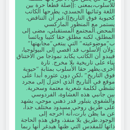
للأسلوب،بمعنى :((صلة قطعا حرة بين
اللغة وثنائيها الجسدي، يطرحها الكاتب
كحيوية فوق التاريخ)).غير أن التناقض،
يستمر مع المنظور الماركسي
المحض.المجتمع المستقبلي، مضى إلى
المطلق، لكنه مطلق حقا كئيبا ويائسا
ب”موضوعيته” التي يبتغي”مجابهتها”
:ولأن الأسلوب قد أقصي إلى البيولوجيا،
فيبدو أن الكاتب يكابد نموذجا من الاختناق
بناء على تاريخية بلا مخرج. تارة
أخرى،يظهر حقا الأسلوب بمثابة “حيوية
فوق التاريخ” ،لكن دون عثوره أبدا على
موقع في التاريخ الذي اختزل إلى مجرد
تشظي لكلمة شعرية معتمة وسحرية.
بين جانبي هذه الغشاوة، الفردوسي
والشفوي يتبلور قدر ذهني موحي، يشهد
على طريق روحي مسدود مختلف جدا،
عن ما يظن بارت،أنه أخرجه إلى
الوجود.طريق بلا منفذ، وفق هذه الحاجة
ذاتها للمقدس التي ظنها هيدغر أنها ربما