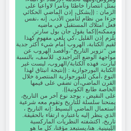
يمثل انتصارا خاطئا وتآمرا لاواعيا على
الزمان : ((يشكل، إذن الماضي الحكائي
جزءا من نظام لتأمين الأدب. إنه ،نفس
فعل امتلاك المستقبل في ماضيه
وممكنه))كما يقول جان بول سارتر.
يلزم إذن القليل ،كي يلغي مفهوم كهذا
لقيم الكتابة، الهروب أمام شيء أكثر جدية
من “تزوير التاريخ”،وأقصد الهروب عن
مواجهة الوضع التراجيدي. للأسف، بالنسبة
لبارت، فهذه الكتابة/الهروب، ليست غير
الكتابة البورجوازية : ((نتيجة انبثاق لهذا
النوع ،أمكن للبورجوازية المنتصرة خلال
القرن الماضي،أن تضفي على قيمها
الخاصة طابع الكونية)).
على النقيض ، يوجد نوع آخر من التاريخ،
يمنحنا سلسلة للتاريخ وتقوم معه شرعية
استعمال الماضي البسيط :إنه التاريخ ،
الذي ينظر إليه باعتباره ارتقاء بالحقيقة.
تاريخ، اكتشفته النظريات الماركسية
اللينينية. هنا،يستبعد مؤقتا، كل ما هو