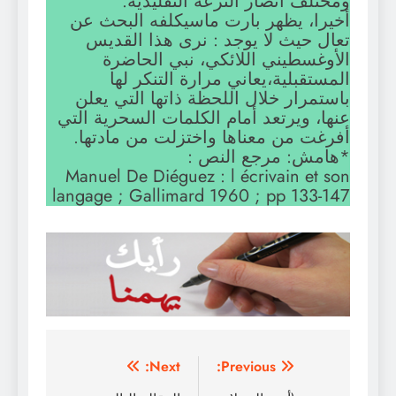
ومختلف أنصار النزعة التقليدية.
أخيرا، يظهر بارت ماسيكلفه البحث عن
تعال حيث لا يوجد : نرى هذا القديس
الأوغسطيني اللائكي، نبي الحاضرة
المستقبلية،يعاني مرارة التنكر لها
باستمرار خلال اللحظة ذاتها التي يعلن
عنها، ويرتعد أمام الكلمات السحرية التي
أفرغت من معناها واختزلت من مادتها.
*هامش: مرجع النص :
Manuel De Diéguez : l écrivain et son
langage ; Gallimard 1960 ; pp 133-147
تصفّح
Next:
Previous: