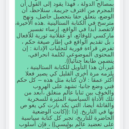
بمصالح الدولة ، فهذا يقود إلى القول أن
المجرم من اقترف جريمة. سنلاحظ، أن
الوضع، يتعلق حقا بتحصيل حاصل، ونهج
مترسخ في الكتابة الستالينية .هذه الأخيرة،
لاتقصد أبدا في الواقع، إرساء تفسير
ماركسي للوقائع، أو عقلانية ثورية للأفعال
، بل تقديم الواقع في إطار صيغة حكم ،
تفرض قراءة فورية لتجليات الإدانة : إن
المحتوى الموضوعي لكلمة انحرافي،
يتضمن طابعا جنائيا)).
غير،أن هذا التأويل للكتابة الستالينية ،
يلزمه مرة أخرى القليل كي يصير فعلا
أكثر عمقا : لأن كتابة مثل هذه – كل حكم
فني وضع جانبا- تشهد على الهروب
والخوف بين ثنايا عالم منغلق ،أبعد من
تلك الأداة السياسية المثيرة للسخرية
والقاتلة أيضا، التي يكد بارت كي يغو ص
بها في التاريخ. إذا :((كانت الوضعية
الحاضرة للتاريخ، تجبر كل كتابة سياسية
على تعضيد عالم بوليسي)) ، فإن أسلوب