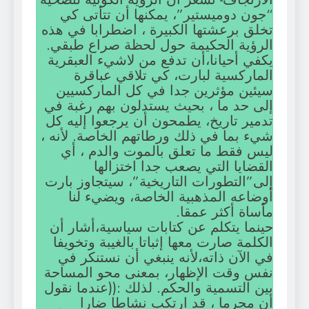
“جون دوميستير”، يمكنها أن تتأتى كي
تخلق برعشتها الكبيرة ، اضطرابا في هذه
الرؤية الحكيمة حول لحظة صراع طبقي.
يكفي أحيانا،أن تدفع من لاشيء العبقرية
الماركسية لبارت، كي تلاقي عباقرة
سيئين مؤثرين جدا في كل الماركسيين
إلى حد ما ، بحيث يستدلون بهم رغبة في
تدمير تاريخ، يطمحون أن يرجعوا إليه كل
شيء بما في ذلك ورطاتهم الخاصة. لأنه ،
ليس فقط ما تعلق بالموت والدم ، أي
القضايا التي يصعب جدا اختزالها
إلى”التطورات التاريخية”، سيتجاوز بارت
أوضاعه المذهبية الخاصة، ويضيء لنا
مأساة أكثر عمقا.
حينما يتكلم عن كتابات سياسية،أشار أن
الكلمة صارت معها إثباتا بالغيبة وتخويفا
في الآن ذاته،لأنه ينبغي أن نستنكر في
نفس وقت الإظهار، بمعنى محو المساحة
بين التسمية والحكم. لذلك :((عندما نقول
أن مجرما ، قد ارتكب نشاطا ضارا