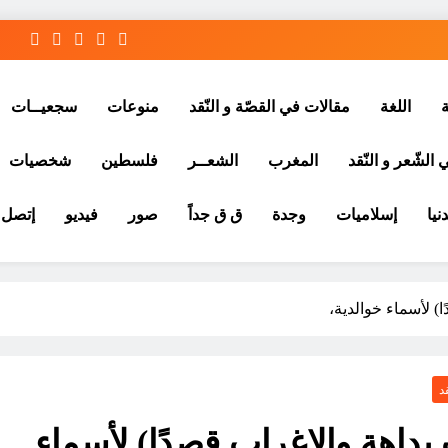
ة
اللغة
مقالات في القصّة و النّقد
منوعات
سجعيــات
الشّعر و النّقد
المغرب
الشعــر
فلسطين
شخصيات
نيا
إسلاميات
وجدة
ق ق جداً
صور
فيديو
إتصل ب
ا) لأسماء خوالدية،
د
 بداهة والإغراب قصدًا) لأسماء