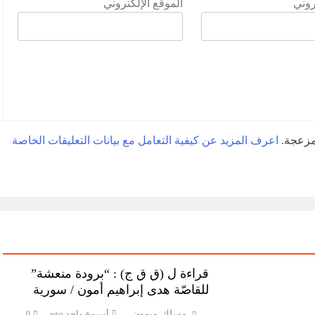
تروني
الموقع الإلكتروني
لمزعجة.
اعرف المزيد عن كيفية التعامل مع بيانات التعليقات الخاصة
قراءة ل (ق ق ج) : “برودة منعشة”
للقاصّة هدى إبراهيم أمون / سورية
مسلك ميمون
أسبوع واحد ago
0