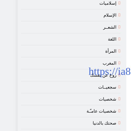
إسلاميات
الإسلام
الشعــر
اللغة
المرأة
المغرب
https://i
روح عن نفسك
سجعيــات
شخصيات
شخصيات عامـّـة
صحتك بالدنيا