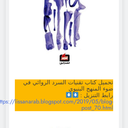
تحميل كتاب تقنيات السرد الروائي في
ضوء المنهج البنيوي
رابط التنزيل :
https://lissanarab.blogspot.com/2019/05/blog-
post_70.html