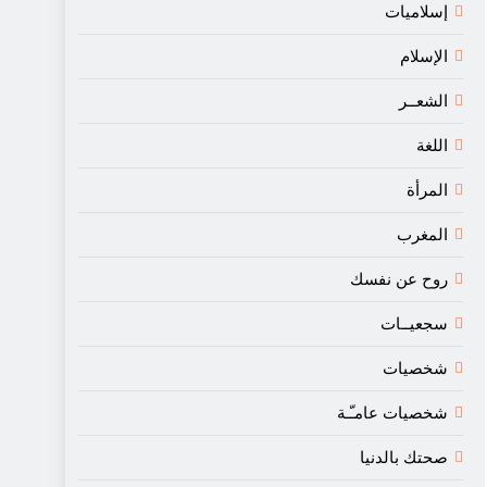
إسلاميات
الإسلام
الشعــر
اللغة
المرأة
المغرب
روح عن نفسك
سجعيــات
شخصيات
شخصيات عامـّـة
صحتك بالدنيا