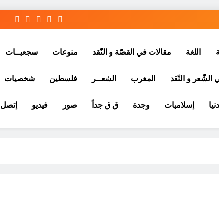
ة
اللغة
مقالات في القصّة و النّقد
منوعات
سجعيــات
الشّعر و النّقد
المغرب
الشعــر
فلسطين
شخصيات
نيا
إسلاميات
وجدة
ق ق جداً
صور
فيديو
إتصل ب