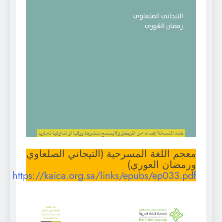
معجم اللغة المسرحية (التيجاني الصلعاوي
ورمضان العوري)
https://kaica.org.sa/links/epubs/ep033.pdf