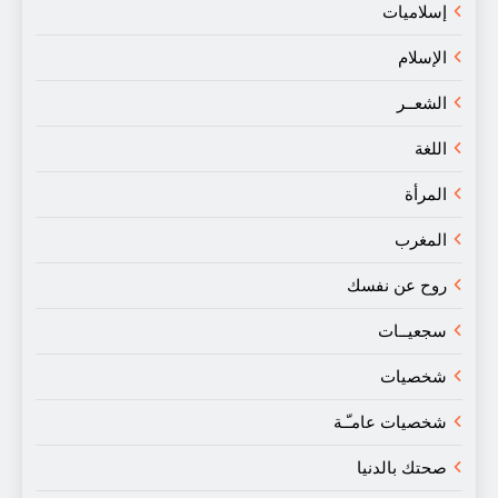
إسلاميات
الإسلام
الشعــر
اللغة
المرأة
المغرب
روح عن نفسك
سجعيــات
شخصيات
شخصيات عامـّـة
صحتك بالدنيا