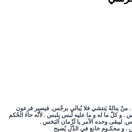
منْ ينالهُ يَنتشي فلا يُبالي برجْس. فيصير فرعون
. و كلّ ما له و ما عليه لُبس بِلبس . لأنّه حاءَ الحُكم
ِرمْس. ليبقى وحده الآمر يا لَزّمان البَخس .
. و محكـومٍ خانع في الذّلِ يُصبح