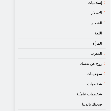
إسلاميات
الإسلام
الشعــر
اللغة
المرأة
المغرب
روح عن نفسك
سجعيــات
شخصيات
شخصيات عامـّـة
صحتك بالدنيا