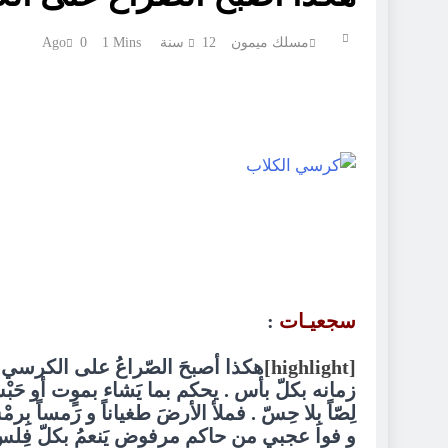
مسلك ميمون
12 سنة Ago
1 Mins
0
سجعيـات
:
[highlight]
هكذا أصبحَ الصّراعُ على الكرسي . 
زمانه بكلّ بأس . يحكم بما يَشاء بموٍت أو حَبْس 
لِصّاً بِلا حِسّ . فملأ الأرضَ طغياناً و رَمساً ب
و فوا عجبي من حاكم مرفوضٍ يَنعمُ بكلّ فِلس 