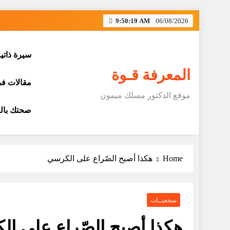
Skip
9:50:19 AM
06/08/2026
to
content
سيرة ذاتي
المعرفة قـوة
مقالات في 
موقع الدكتور مسلك ميمون
صحتك بالد
Home
هكذا أصبح الصّراع على الكرسي
سجعيــات
هكذا أصبح الصّراع على ا