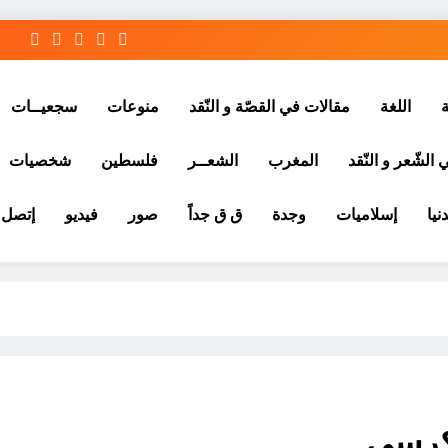
ة
اللغة
مقالات في القصّة و النّقد
منوعات
سجعيــات
الشّعر و النّقد
المغرب
الشعــر
فلسطين
شخصيات
نيا
إسلاميات
وجدة
ق ق جداً
صور
فيديو
إتصل ب
لكرسي