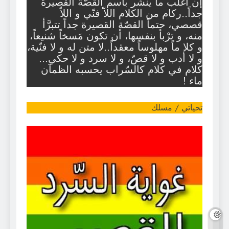
إن أغلب ما ينشر باسم القصّة القصيرة
جداً..ركام من الكلام اللاّ فنّي و اللاّ
قصصي، حتماً القصّة القصيرة جداً تتبرَّأ
منه، و ترْبأ بنفسها، أن تكون مَسخاً شنيعاً،
و كلا ماً مهلوساً معقداً..لا متن له و لا فنّية،
و لا أدب و لا قصّ، و لا سرد و لا حكي…
كلام في كلام كالسّراب يحسبه الظمآن
ماء !
تحياتي / مسلك