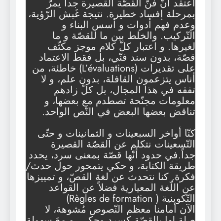
أعتقد أنّ فنّ القصّة القصيرة جداً يمرّ
بمرحلة إفساد خطيرة. نتيجة غَبش الرّؤية،
وعدم فهم أدوات و أسس البناء و
التّركيب. والخلط بين ما للقصّة و ما
لغيرها. و اعتبار كلّ كلام موجز مكثّف
قصّة، بدون سند فنّي، بل فقط الاعتماد
على تقديرات (L’évaluations) خاطئة، من
أناس يتزعمون القافلة، بدون علم، و لا
تفقه في هذا المجال، بل كلّ زادهم
معلومات مجنّحة تصطدم مع بعضها، و
تناقض بعضها البعض في النّص الواحد.
كنّا أواخر السبعينات و الثمانينات و حتّى
التّسعينات نتكلم عن القصّة القصيرة
جداً.في حدود أنّها قصّة بمعنى سرد، يحدد
طريقة الكتابة، و حكي يتمحور حول حدث/
فكرة. كنا نتحدث عن لغة القصّ، و تمييزها
عن اللّغة المعيارية فضلاً عن القواعد
التّكوينية ( Règles de formation)
الآن أمامنا معظم النّصوص مُشوهة، لا
صلة لها بالقصّة كسرد وحكي، و معَ سهولة