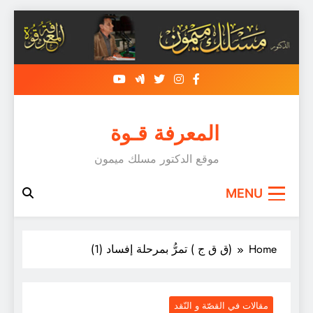
Skip
to
content
المعرفة قـوة
موقع الدكتور مسلك ميمون
MENU
Home
(ق ق ج ) تمرُّ بمرحلة إفساد (1)
مقالات في القصّة و النّقد