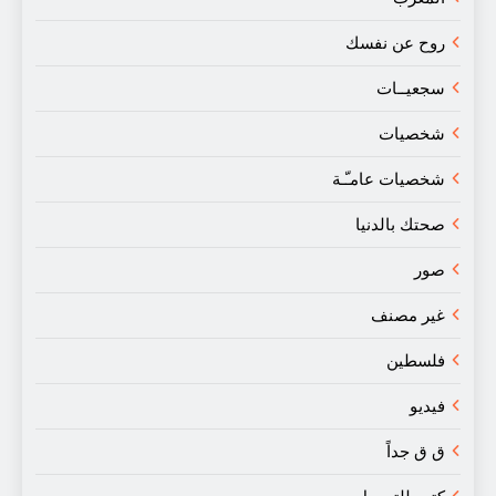
روح عن نفسك
سجعيــات
شخصيات
شخصيات عامـّـة
صحتك بالدنيا
صور
غير مصنف
فلسطين
فيديو
ق ق جداً