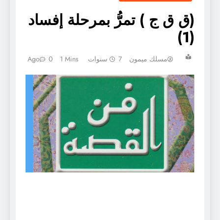
(ق ق ج ) تمرُّ بمرحلة إفساد
(1)
مسلك ميمون
7 سنوات Ago
1 Mins
0