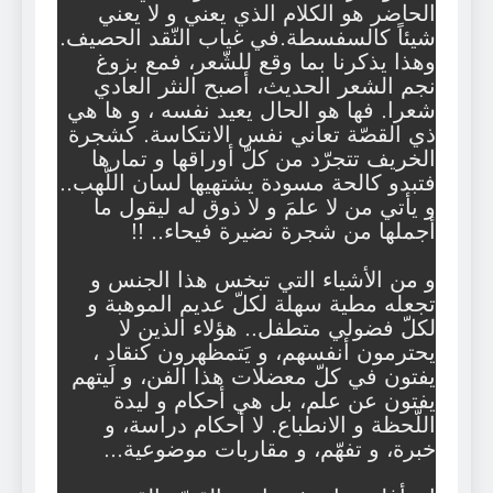
الحاضر هو الكلام الذي يعني و لا يعني
شيئاً كالسفسطة.في غياب النّقد الحصيف.
وهذا يذكرنا بما وقع للشّعر، فمع بزوغ
نجم الشعر الحديث، أصبح النثر العادي
شعرا. فها هو الحال يعيد نفسه ، و ها هي
ذي القصّة تعاني نفس الانتكاسة. كشجرة
الخريف تتجرّد من كلّ أوراقها و تمارها
فتبدو كالحة مسودة يشتهيها لسان اللّهب..
و يأتي من لا علمَ و لا ذوق له ليقول ما
أجملها من شجرة نضيرة فيحاء.. !!
و من الأشياء التي تبخس هذا الجنس و
تجعله مطية سهلة لكلّ عديم الموهبة و
لكلّ فضولي متطفل.. هؤلاء الذين لا
يحترمون أنفسهم، و يَتمظهرون كنقاد ،
يفتون في كلّ معضلات هذا الفن، و لَيتهم
يفتون عن علم، بل هي أحكام و ليدة
اللّحظة و الانطباع. لا أحكام دراسة، و
خبرة، و تفهّم، و مقاربات موضوعية…