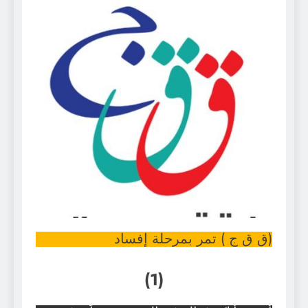
(ق ق ج ) تمر بمرحلة إفساد
(1)