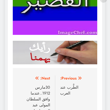
تصفّح
Next:
Previous:
المقالات
الطَّرب عند
30مارس
العرب
1912..عندما
وافق السلطان
المولى عبد