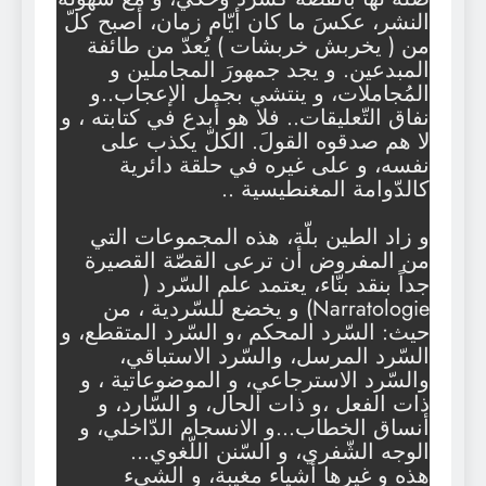
النشر، عكسَ ما كان أيّام زمان، أصبح كلّ
من ( يخربش خربشات ) يُعدّ من طائفة
المبدعين. و يجد جمهورَ المجاملين و
المُجاملات، و ينتشي بجمل الإعجاب..و
نفاق التّعليقات.. فلا هو أبدع في كتابته ، و
لا هم صدقوه القولَ. الكلّ يكذب على
نفسه، و على غيره في حلقة دائرية
كالدّوامة المغنطيسية ..
و زاد الطين بلّة، هذه المجموعات التي
من المفروض أن ترعى القصّة القصيرة
جداً بنقد بنّاء، يعتمد علم السّرد (
Narratologie) و يخضع للسّردية ، من
حيث: السّرد المحكم ،و السّرد المتقطع، و
السّرد المرسل، والسّرد الاستباقي،
والسّرد الاسترجاعي، و الموضوعاتية ، و
ذات الفعل ،و ذات الحال، و السّارد، و
أنساق الخطاب…و الانسجام الدّاخلي، و
الوجه الشّفري، و السّنن اللّغوي…
هذه و غيرها أشياء مغيبة، و الشيء