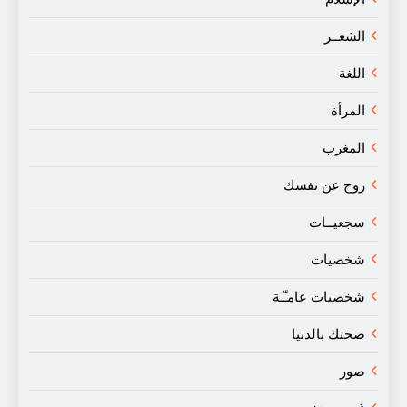
الشعــر
اللغة
المرأة
المغرب
روح عن نفسك
سجعيــات
شخصيات
شخصيات عامـّـة
صحتك بالدنيا
صور