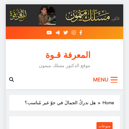
Skip
to
content
المعرفة قـوة
موقع الدكتور مسلك ميمون
MENU
Home
هل ندركُ الجمالَ في جوّ غير مُناسب؟
منوعات