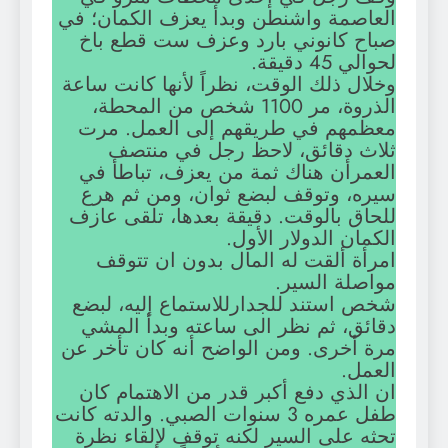
العاصمة واشنطن وبدأ يعزف الكمان؛ في
صباح كانوني بارد وعزف ست قطع باخ
لحوالي 45 دقيقة.
وخلال ذلك الوقت، نظراً لأنها كانت ساعة
الذروة، مر 1100 شخص من المحطة،
معظمهم في طريقهم إلى العمل. مرت
ثلاث دقائق، لاحظ رجل في منتصف
العمرأن هناك ثمة من يعزف، تباطأ في
سيره، وتوقف لبضع ثوان، ومن ثم هرع
للحاق بالوقت. دقيقة بعدها، تلقی عازف
الكمان الدولار الأول.
امرأة ألقت له المال بدون ان تتوقف
مواصلة السير.
شخص استند للجدارللاستماع إليه، لبضع
دقائق، ثم نظر الی ساعته وبدأ المشي
مرة أخرى. ومن الواضح أنه كان تأخر عن
العمل.
ان الذي دفع أكبر قدر من الاهتمام كان
طفل عمره 3 سنوات الصبي. والدته كانت
تحثه علی السير لكنه توقف لإلقاء نظرة