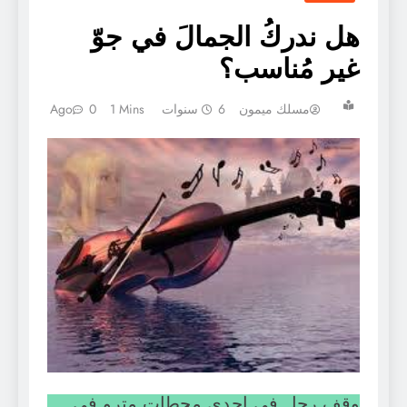
هل ندركُ الجمالَ في جوّ
غير مُناسب؟
مسلك ميمون
6 سنوات Ago
1 Mins
0
وقف رجل في إحدى محطات مترو في