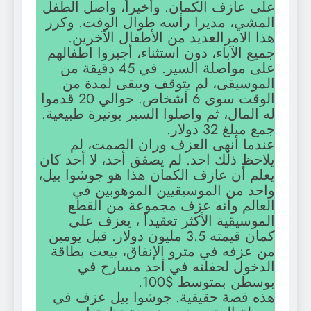
على عازف الكمان. وأخيراً، واصل الطفل
المشي، مديرا رأسه طوال الوقت. وكرر
هذا الامرالعديد من الأطفال الآخرين.
جميع الآباء، دون استثناء، أجبروا اطفالهم
على مواصلة السير. في 45 دقيقة من
الموسيقى، لم يتوقف ويبقی لمدة من
الوقت سوى 6 أشخاص. حوالي 20 قدموا
له المال، ثم واصلوا السير بوتيرة طبيعية.
جمع مبلغ 32 دولار.
عندما أنهى العزف وران الصمت، لم
يلاحظ ذلك احد. لم يصفق أحد، لا أحد كان
يعلم أن عازف الكمان هذا هو جوشوا بيل،
واحد من الموسيقيين الموهوبين في
العالم وأنه عزف مجموعة من القطع
الموسيقية الأكثر تعقيداً ، يعزف علی
كمان قيمته 3.5 مليون دولار. قبل يومين
من عزفه في مترو الإنفاق، بيعت بطاقة
الدخول لحفلته في أحد مسارح في
بوسطن بمتوسط $100.
هذه قصة حقيقية. جوشوا بيل عزف في