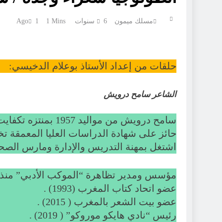
مسلك ميمون
6 سنوات Ago
1 Mins
1
حلقات من إعداد الأستاذ بوعلام الدخيسي:
الشاعر سامح درويش
سامح درويش من مواليد 1957 بمنتزه تكفايت بإقليم جرادة.
حائز على شهادة الدراسات العليا المعمقة ت
اشتغل بمهنة التدريس والإدارة ومارس الصحا
مؤسس ومدير تظاهرة “الموكب الأدبي” منذ سنة ( 
عضو اتحاد كتاب المغرب (1993) .
عضو بيت الشعر بالمغرب ( 2015) .
رئيس “نادي هايكو موروكو” ( 2019) .