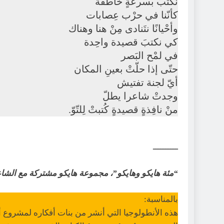
نكتبُ بسرعةٍ خاطفة
كأنّنا في حرْب عِصابات
وأحْيانًا نتَنادى مِنْ هنا وهناك
كي نكتبَ قصيدة واحِدة
في لمْح البَصر
حتّى إذا حلّتْ بعينِ المكان
أيّ لجنة تفتيش
وجدتْ شاعرا يطلّ
منْ نافِذةٍ قصيدةٍ كُتبتْ لِلتّوّ.
ــــــــــ
“مئة هايكو وهايكو”، مجموعة هايكو مشتركة مع الشاعر ال
بالمناسبة:
هذه الأنطولوجيا التي أنشر من بنات أفكاره لمشروع أك