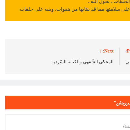
لحلقات ـ بحول الله ـ
ى سلامتها مما قد ينتابها من هفوات، وينبه على حلقات
Next:
P
مي
المحكي الشّفهي والكتابة السّردية
درويش
”