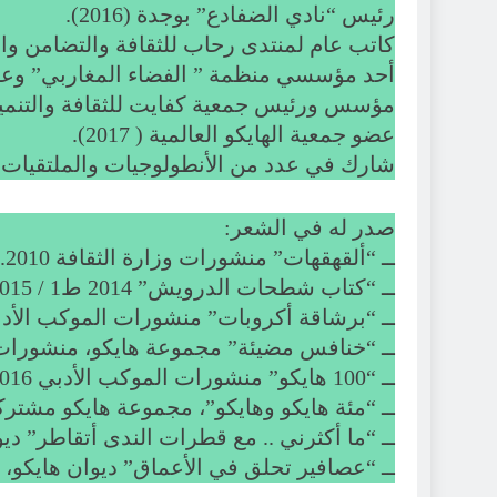
رئيس “نادي الضفادع” بوجدة (2016).
كاتب عام لمنتدى رحاب للثقافة والتضامن والتنمية عند تأسيسه (97
أحد مؤسسي منظمة ” الفضاء المغاربي” وعضو أمانت
مؤسس ورئيس جمعية كفايت للثقافة والتنمية (003
عضو جمعية الهايكو العالمية ( 2017).
شارك في عدد من الأنطولوجيات والملتقيات ال
صدر له في الشعر:
ــ “ألقهقهات” منشورات وزارة الثقافة 2010.
ــ “كتاب شطحات الدرويش” 2014 ط1 / 2015 / ط 2
ــ “برشاقة أكروبات” منشورات الموكب الأدبي 15
ــ “خنافس مضيئة” مجموعة هايكو، منشورات المو
ــ “100 هايكو” منشورات الموكب الأدبي 2016 .
ــ “مئة هايكو وهايكو”، مجموعة هايكو مشتركة 
ــ “ما أكثرني .. مع قطرات الندى أتقاطر” ديوان هايكو، من
ــ “عصافير تحلق في الأعماق” ديوان هايكو، دار