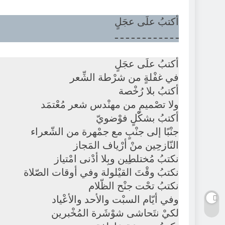
أكتبُ علَى عجَلٍ
ـ ـ ـ ـ ـ ـ ـ ـ ـ ـ ـ ـ
أكتبُ علَى عجَلٍ
في غفْلةٍ من شرْطة الشِّعر
أكتبُ بلا رُخْصة
ولا تصْميمٍ من مهنْدس شعر مُعْتمَد
أكتبُ بشكْلٍ فوْضويّ
جنْبًا إلى جنْبٍ مع جمْهرة من الشّعراء
النّازحِين منْ أرْياف المَجاز
نكتبُ مُختلطِين وبِلا أدْنى امْتياز
نكتبُ وقْتَ القيْلولة وفي أوقات الصّلاة
نكتبُ تحْت جنْح الظّلام
وفي أيّام السبْت والأحد والأعْياد
لكيْ نتَحاشى شوْشَرة المُخْبرين