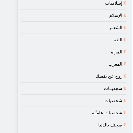
إسلاميات
الإسلام
الشعــر
اللغة
المرأة
المغرب
روح عن نفسك
سجعيــات
شخصيات
شخصيات عامـّـة
صحتك بالدنيا