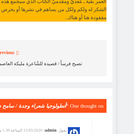
العمر بقية ـ مُعديْ ومقدميْ الكتاب الذي سيجمع هذه ا
الشكر له ولكم ولكل من يساهم في نشرها أو يحرص عل
مفقودة هنا أو هناك..
revious:
تصفّح
المقالات
تصبح فرساً / قصيدة للشّاعرة مليكة العاص
One thought on “
أنطولوجيا شعراء وجدة / سامح 
:
يقول
admin
15/05/2020 الساعة 1:30 مساءً