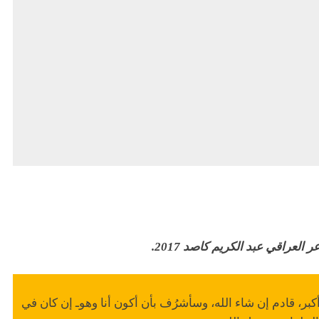
عراقي عبد الكريم كاصد 2017.
بر، قادم إن شاء الله، وسأشرُف بأن أكون أنا وهوـ إن كان في