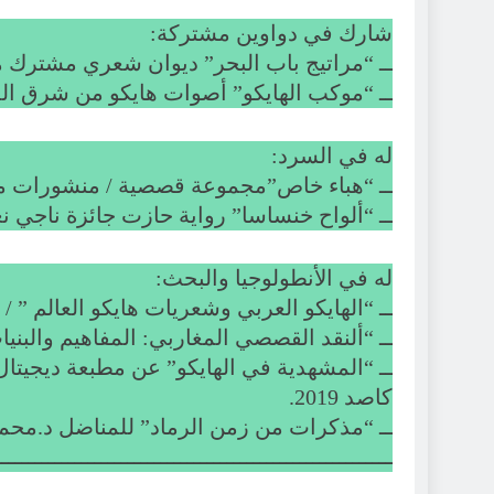
شارك في دواوين مشتركة:
ــ “مراتيج باب البحر” ديوان شعري مشترك مع ش
ــ “موكب الهايكو” أصوات هايكو من شرق المغرب
له في السرد:
ــ “هباء خاص”مجموعة قصصية / منشورات منتدى
ــ “ألواح خنساسا” رواية حازت جائزة ناجي نعم
له في الأنطولوجيا والبحث:
ــ “الهايكو العربي وشعريات هايكو العالم ” / أشغ
ــ “ألنقد القصصي المغاربي: المفاهيم والبنيات
ــ “المشهدية في الهايكو” عن مطبعة ديجيتال
كاصد 2019.
ــ “مذكرات من زمن الرماد” للمناضل د.محمد حرفي /عن tions plus 2019
ــــــــــــــــــــــــــــــــــــــــــــــــــــــــــــ