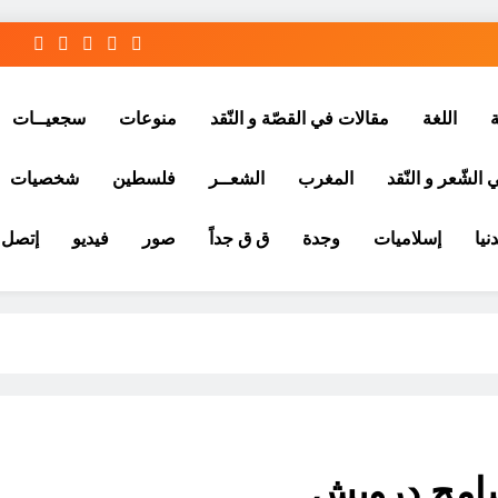
ة
اللغة
مقالات في القصّة و النّقد
منوعات
سجعيــات
الشّعر و النّقد
المغرب
الشعــر
فلسطين
شخصيات
نيا
إسلاميات
وجدة
ق ق جداً
صور
فيديو
إتصل ب
سامح درويش