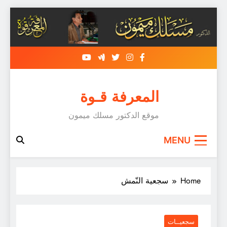
Skip
to
content
المعرفة قـوة
موقع الدكتور مسلك ميمون
MENU
Home
سجعية النّمش
سجعيــات