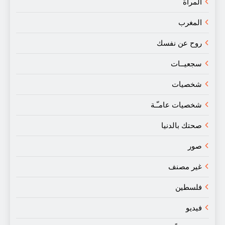
المرأة
المغرب
روح عن نفسك
سجعيــات
شخصيات
شخصيات عامـّـة
صحتك بالدنيا
صور
غير مصنف
فلسطين
فيديو