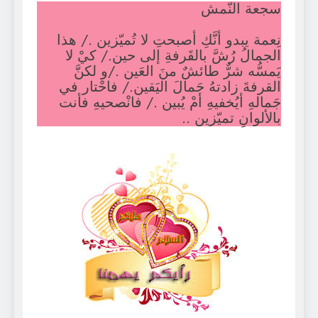
سجعة النّمش
نِعمة يبدو أنَّكِ أصبحتِ لا تُميّزين ./ هذا
الجمالُ رُشَّ بالقَرفةِ إلى حين./ كيْ لا
يَمسُّه شرٌّ طائشٌ منَ العَين ./و لكنَّ
القرفةَ زادتهُ جَمالَ اليَقين./ فاحْتار في
جَمالهِ أيُخفيهِ أمْ يُبين ./ فانْصحيهِ فأنت
بالألوانِ تميّزين ..