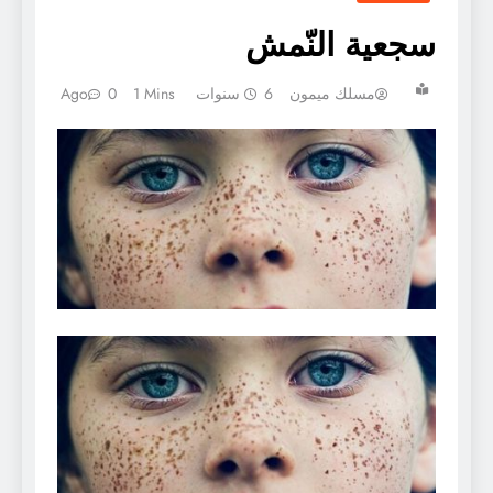
سجعية النّمش
مسلك ميمون
6 سنوات Ago
1 Mins
0