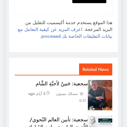
هذا الموقع يستخدم خدمة أكيسميت للتقليل من
البريد المزعجة.
اعرف المزيد عن كيفية التعامل مع
بيانات التعليقات الخاصة بك processed
.
Related News
سحعية: حَنينٌ لأحبَّةِ الشَّام
مسلك ميمون
3 أيام ago
0
سجعية: تأبين العالم النّحوي/
اللّغوي السّوري مازن المُبارك