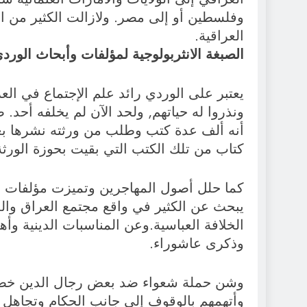
وفلسطين أو إلى مصر. ولازالت الكثير من ال
العراقية.
الصبغة الانثربولوجية لمؤلفات وأبحاث الورد
يعتبر على الوردي رائد علم الإجتماع في الع
ونذروا له حياتهم, ولحد الآن لم يخلفه أحد.
أنه ألف عدة كتب وطلب من ورثته نشرها بع
كتاب من تلك الكتب التي بقيت بحوزة الورثة
كما حلل أصول المهاجرين وتميزت مؤلفات وأ
يبحث عن الكثير في واقع مجتمع العراق والم
الخلافة العباسية.وعن المناسبات الدينية وأه
وذكرى عاشوراء.
وشن حملة شعواء ضد بعض رجال الدين خصوص
وأتهمهم بالوقوف إلى جانب الحكام وتجاهل