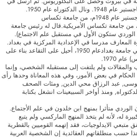
يكية في بيروت وحصل على البكلوريوس. ثم أرسل في
كتوراه عام 1950.
حياته الدراسية:حصل علي الوردي على الماجستير عام 1948م، من جامعة تكساس
مريكية.وحصل على الدكتوراه عام 1950م، من جامعة تكساس الأمريكية.قال له رئيس جامعة
ر الوردي ستكون الأول في مستقبل علم الاجتماع).
عام 1943 عين في وزارة المعارف مدرسا في الإعدادية المركزية في بغداد.
عين مدرسا لعلم الاجتماع في كلية الآداب في جامعة بغدادعام 1950، أحيل على التقاعد بناء على
ام 1970.
 والمقالات ولم يلتفت إلى مستقبله الشخصي، وإنما
 الحكام في بعض الأمور، وفي هذه المعاناة وحدها رأى
موسى, عبد الرزاق محي الدين, ومئات الصحف
توراه, ومنذ أواخر السبيعينات انشغل بكتابة
 الوردي متأثرا بمنهج ابن خلدون في علم الأجتماع.
 له، لأنه لم يتخذ المنهج الماركسي ولم يتبع
حنق متبعي الايدلوجيات، فقد إتهمه القوميين بالقطرية
ذا حسب منطلقاتهم العقائدية إن الشخصية العربية