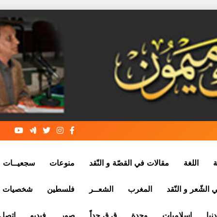
ة
اللغة
مقالات في القصّة و النّقد
منوعات
سجعيــات
الشّعر و النّقد
المغرب
الشعــر
فلسطين
شخصيات
نيا
إسلاميات
وجدة
ق ق جداً
صور
فيديو
إتصل 