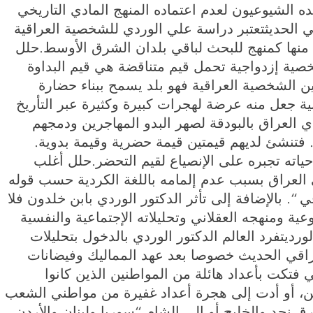
ده الشيوعيون لعدم اعتماده المنهج المادي التاريخي
قي الحديثتعتبر دراسة علي الوردي للشخصية العراقية
منها كمنهج للبحث لباقي بلدان الشرق الأوسط.حلل
صية إزدواجية تحمل قيم متناقضة هي قيم البداوة
ين الشخصية العراقية فهو بلد يسمح ببناء حضارة
ة جعل منه عرضة لهجرات كبيرة وكثيرة عبر التأريخ
ي الوردي العراق بالبودقة لصهر البدو المهاجرين ودمجهم
 فتنشئ لديهم قيمتين قيمة حضرية وقيمة بدوية.
 حياته تجبره على الإنصياع لقيم التحضر.حلل أغلب
العراق بسبب عدم إلمامه باللغة الكردية حسب قوله
. بالإضافة إلى تأثر الدكتور الوردي بابن خلدون فلا
ة ومنهجه العقلاني وتحليلاته الإجتماعية والنفسية
ديتفرد العالم الدكتور الوردي بالدخول بتحليلات
راقي الحديث خصوصا بعد عهد المماليك وفيضانات
فتكت بأعداد هائلة من المواطنين الذين كانوا
يين، أو أدت إلى هجرة أعداد غفيرة من مواطني الشعب
رق نجد والخليج أو إلى الشام “سوريا ولبنان والأردن