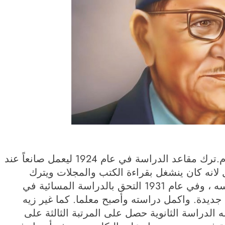
ولد في بغداد في مدينة الكاظمية عام 1913م.ترك مقاعد الدراسة في عام 1924 ليعمل صانعاً عند
انه كان ينشغل بقراءة الكتب والمجلات ويترك
الزبائن وبعد ذلك فتح دكانا صغيرا يديره بنفسه ، وفي عام 1931 التحق بالدراسة المسائية في
 جديدة. واكمل دراسته وأصبح معلما. كما غير زيه
. وبعد إتمامه الدراسة الثانوية حصل على المرتبة الثالثة على