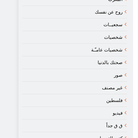
روح عن نفسك
سجعيــات
شخصيات
شخصيات عامـّـة
صحتك بالدنيا
صور
غير مصنف
فلسطين
فيديو
ق ق جداً