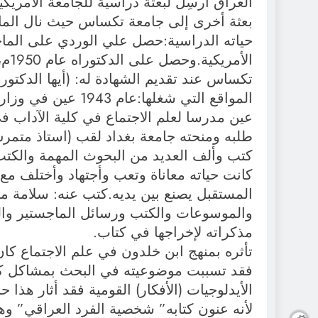
العراق أرسِل لبعثة دراسية للجامعة الأمر
بعثة أخرى إلى جامعة تكساس حيث نال الماجستير عام 1948. ونال الد
الأ
تكساس عند تقديم الشهادة له: (أيها الدكتو
المواقع التي شغلها:
طلبه ومنحته جامعة بغداد لقب (استاذ متمرس) ع
كتب وألف العديد من البحوث المهمة والكتب
كانت حياته معاناة وتعب وأجتهاد وأختلف مع
المستقبل يصنع بين يديه.كتب عنه: سلامة 
والموسوعات والكتب ورسائل الماجستير والدك
مذكراته لإخراجها في كتاب.
تأثره بمنهج ابن خلدون في علم الاجتماع كان
فقد تسببت موضوعيته في البحث بمشاكل كبيرة
الأيدلوجيات (الأفكار) القومية فقد أثار هذا 
لأنه عنون كتابه” شخصية الفرد العراقي” وه