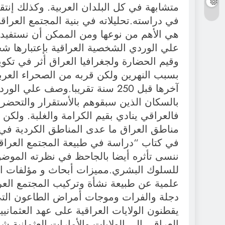
متشابهة في كل البلدان العربية. وكذلك إنتق
في دراسته.تحليلاته في بنية المجتمع العرا
هي الأهم من نوعها ومن الممكن أن نستفيد 
علي الوردي الشخصية العراقية بإعتبارها شخ
وقيم الحضارة ولجغرافيا العراق أثر في تكو
بسبب النهرين ولكن قربه من الصحراء العربي
آخرها قبل 250 سنة تقريبا.وصف عل
بالسكان الذين سبقوهم بالأستقرار والتحضر.
فالعراقي ينادي بقيم الكرامة والغلبة. ولكن
مناطق العراق ما عدى المناطق الكردية في 
في كتاب “دراسة في طبيعة المجتمع العراقي “
ننسى تأثره أيضا بالجاحظ في نظرته الموضوعي
للسلوك البشري.مميزات أبحاث و مؤلفات الور
علمية عن طبيعة نشأة وتركيب المجتمع الع
دجلة والفرات وموجات أمراض الطاعون التي 
يقطنون الولايات العراقية على عهد العثمان
العراقي إلى الولايات والأمارات العثمانية ش