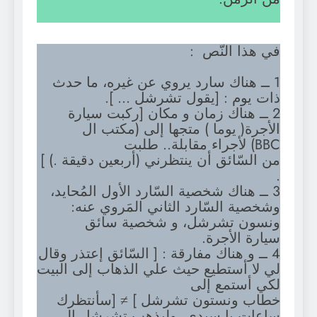
في هذا النّص :
1 ــ هناك سارد يروي عن غيره، ما حدث
ذات يوم : [يقول تشرشل … ].
2 ــ هناك زمان و مكان [ركبت سيارة
الأجرة( يوما ) متجها إلى (مكتب ال
BBC) لأجراء مقابلة.. طلبت
من السّائق أن ينتظرني (أربعين دقيقة .) ]
.
3 ــ هناك شخصية السّارد الأول المُحايد،
وشخصية السّارد الثاني المَروي عنه:
ونسون تشرشل، و شخصية سائق
سيارة الأجرة.
4 ــ و هناك مفارقة : [ السّائق إعتذر وقال
لي لا أستطيع حيث علي الذهاب إلى البيت
لكي أستمع إلى
خطاب ونستون تشرشل ] ≠ [سأنتظرك
ساعات يا سيدي، وليذهب تشرشل إلى