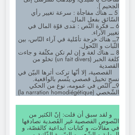
الجحيم ].
5 ــ هناك مفاجأة : سرعة تغيير رأي
السّائق بفعل المال.
6 ــ فكرة النّص : مَدى قوّة المال في
تغيير الآراء.
7ــ هناك خرجة تأمّلية في آراء النّاس، بين
الثّبات و التّحول.
8 ــ هناك لغة و إن لم تكن مكثّفة و جاءت
كلغة الخبر (un fait divers) تخلو من
القصدية
القصصية، إلا أنّها تركت أثرها البيّن في
نسجِ تخييل قصصي يتّسم بالواقعية.
9ــ النّص في عمومه، نوع من الحكي
الشّخصي (la narration homodiégétique)
و لقد سبق أن قلت: إنّ الكثير من
النّصوص القصصية غير القَصدية نصادفها
في مقالات، و كتابات ابداعية كالقصّة، و
الرواية،و الشّعر، و السّيرة الذّاتية و