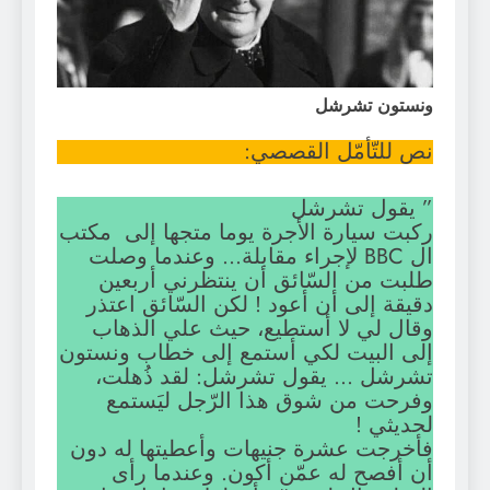
ونستون تشرشل
نص للتّأمّل القصصي:
” يقول تشرشل
ركبت سيارة الأجرة يوما متجها إلى مكتب
ال BBC لإجراء مقابلة… وعندما وصلت
طلبت من السّائق أن ينتظرني أربعين
دقيقة إلى أن أعود ! لكن السّائق اعتذر
وقال لي لا أستطيع، حيث علي الذهاب
إلى البيت لكي أستمع إلى خطاب ونستون
تشرشل … يقول تشرشل: لقد ذُهلت،
وفرحت من شوق هذا الرّجل ليَستمع
لحديثي !
فأخرجت عشرة جنيهات وأعطيتها له دون
أن أفصح له عمّن أكون. وعندما رأى