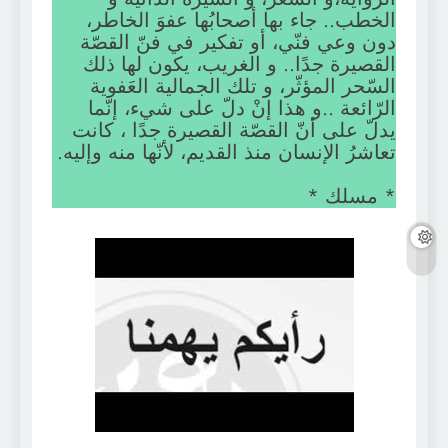
الخطب.. جاء بها أصحابُها عفوَ الخاطر،
دون وعي فنّي، أو تفكير في فنّ القصّة
القصيرة جدًا.. و الغريب، يكون لها ذلك
السّحر المؤثّر، و تلك الجمالية العَفوية
الرّائعة ..و هذا إنْ دلّ على شيء، إنّما
يدلّ على أنّ القصّة القصيرة جدًا ، كانت
تعاشرُ الإنسان منذ القديم، لأنّها منه وإليه.
* مسلك *