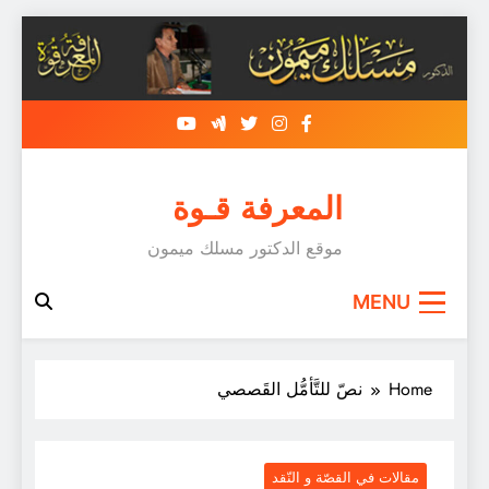
Skip
to
content
المعرفة قـوة
موقع الدكتور مسلك ميمون
MENU
Home
نصّ للتَّأمُّل القَصصي
مقالات في القصّة و النّقد