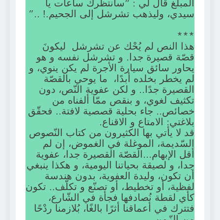
المبلغ قال لي : “سأنتظرك ساعات يا
سيدي، وليذهب تشرشل إلى الجحيم.! ..”
***
هذا النص لم يُحْك عن تشرشل ليكونَ
قصّة قصيرة جدا. و تشرشل نفسه و هو
يحاور سائق سيارة الأجرة لم يكن ينوي، و
لم يخطر بخلده أبدًا، ما يوحي بالقصّة
القصيرة جدًا.. و لكن عفوية النّص، دون
تكثيف لغوي، و بنقص ممّا ألفناه من
خصائص.. جاء بحلية قصصية لافتة.. فحقّق
بلاغتي: الامتاع و الاقناع.
قد لا يأتي بها الكثيرون من كتاب النّصوص
السّديمة، الموغلة في الغموض، إن لم
أقل الإبهام…القصّة القصيرة جدا، عفوية
جدا، و لصيقة بحياتنا اليومية، و هكذا ينبغي
أن تكون، وليدة العفوية، بدون هندسة
لفظية، أو تخطيط، أو تصنّع و تكلّف.. تكون
كأي لقطة نُصادفها فجأة في الشّارع،
فتترك في أعماقنا أثرًا بالغًا، بُلازمنا ردْحًا
من الزّمن.