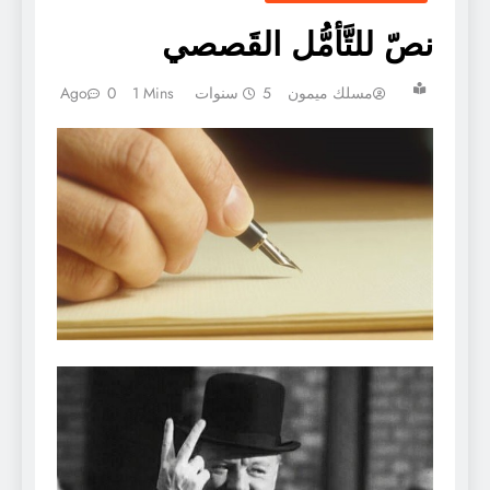
نصّ للتَّأمُّل القَصصي
مسلك ميمون
5 سنوات Ago
1 Mins
0