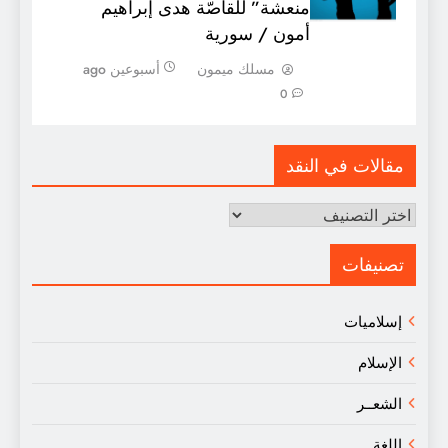
منعشة” للقاصّة هدى إبراهيم
أمون / سورية
مسلك ميمون
أسبوعين ago
0
مقالات في النقد
مقالات
في
النقد
تصنيفات
إسلاميات
الإسلام
الشعــر
اللغة