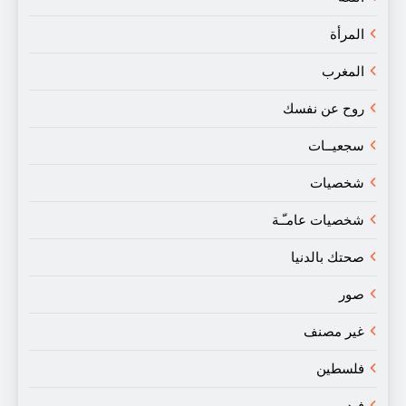
المرأة
المغرب
روح عن نفسك
سجعيــات
شخصيات
شخصيات عامـّـة
صحتك بالدنيا
صور
غير مصنف
فلسطين
فيديو