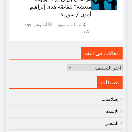
منعشة” للقاصّة هدى إبراهيم
أمون / سورية
مسلك ميمون
أسبوعين ago
0
مقالات في النقد
مقالات
في
النقد
تصنيفات
إسلاميات
الإسلام
الشعــر