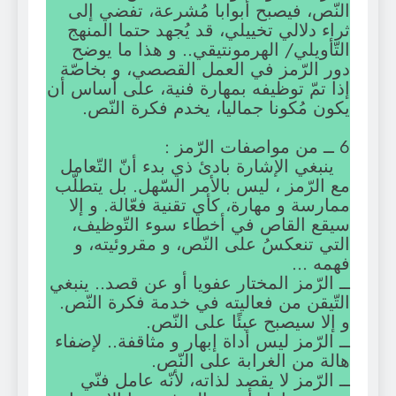
النّص، فيصبح أبوابا مُشرعة، تفضي إلى
ثراء دلالي تخييلي، قد يُجهد حتما المنهج
التّأويلي/ الهرمونتيقي.. و هذا ما يوضح
دور الرّمز في العمل القصصي، و بخاصّة
إذا تمّ توظيفه بمهارة فنية، على أساس أن
يكون مُكونا جماليا، يخدم فكرة النّص.
6 ــ من مواصفات الرّمز :
ينبغي الإشارة بادئ ذي بدء أنّ التّعامل
مع الرّمز ، ليس بالأمر السّهل. بل يتطلّب
ممارسة و مهارة، كأي تقنية فعّالة. و إلا
سيقع القاص في أخطاء سوء التّوظيف،
التي تنعكسُ على النّص، و مقروئيته، و
فهمه …
ــ الرّمز المختار عفويا أو عن قصد.. ينبغي
التّيقن من فعاليته في خدمة فكرة النّص.
و إلا سيصبح عبئًا على النّص.
ــ الرّمز ليس أداة إبهار و مثاقفة.. لإضفاء
هالة من الغرابة على النّص.
ــ الرّمز لا يقصد لذاته، لأنّه عامل فنّي