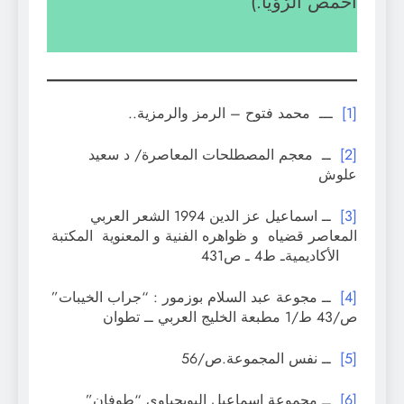
أخمص الرّؤيا.)
[1]
ـــ محمد فتوح – الرمز والرمزية..
[2]
ــ معجم المصطلحات المعاصرة/ د سعيد
علوش
[3]
ــ اسماعيل عز الدين 1994 الشعر العربي
المعاصر قضياه و ظواهره الفنية و المعنوية المكتبة
الأكاديميةـ ط4 ـ ص431
[4]
ــ مجوعة عبد السلام بوزمور : “جراب الخيبات”
ص/43 ط/1 مطبعة الخليج العربي ــ تطوان
[5]
ــ نفس المجموعة.ص/56
[6]
ــ مجموعة إسماعيل البويحياوي “طوفان”