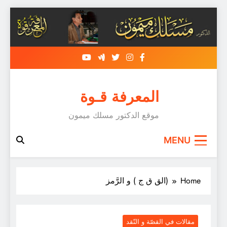
Skip
to
content
المعرفة قـوة
موقع الدكتور مسلك ميمون
MENU
Home
(الق ق ج ) و الرَّمز
مقالات في القصّة و النّقد