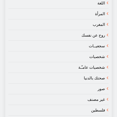
اللغة
المرأة
المغرب
روح عن نفسك
سجعيــات
شخصيات
شخصيات عامـّـة
صحتك بالدنيا
صور
غير مصنف
فلسطين