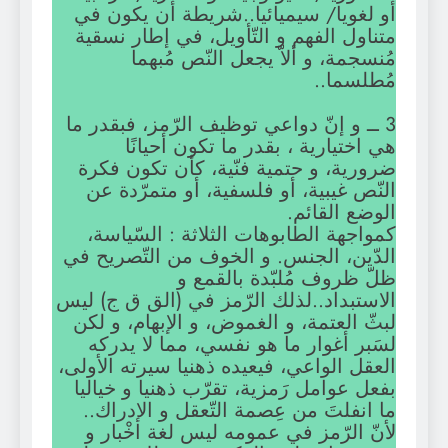
أو لغويا/ سيميائيا..شريطة أن يكون في
متناول الفهم و التّأويل، في إطار نسقية
مُنسجمة، و ألاّ يجعل النّص مُبهما
مُطلسما..
3 ــ و إنّ دواعي توظيف الرّمز، فبقدر ما
هي اختيارية ، بقدر ما تكون أحيانًا
ضرورية، و حتمية فنّية، كأن تكون فكرة
النّص غيبية، أو فلسفية، أو متمرّدة عن
الوضع القائم.
كمواجهة الطابوهات الثلاثة : السّياسة،
الدّين، الجنس. و الخوف من التّصريح في
ظلّ ظروف مُلبّدة بالقمع و
الاستبداد..لذلك الرّمز في (الق ق ج) ليس
لبثّ العتمة، و الغموض، و الإبهام، و لكن
لسَبر أغوار ما هو نفسي، مما لا يدركه
العقل الواعي، فيعيده ذهنيا سيرته الأولى،
بفعل عوامل رَمزية، تقرّب ذهنيا و خياليا
ما انفلتَ من عِصمة التّعقل و الإدراك..
لأنّ الرّمز في عمومه ليس لغة اخْبار و