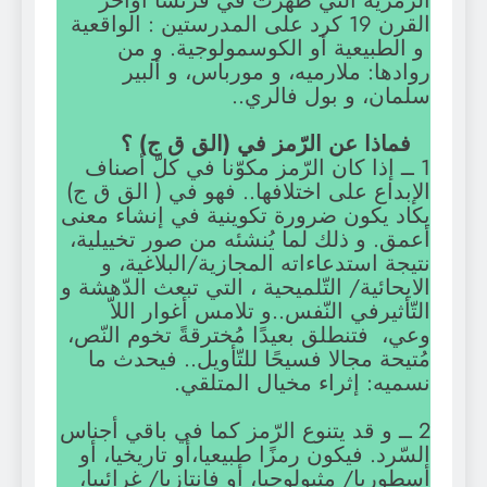
الرّمزية التي ظهرت في فرنسا أواخر
القرن 19 كرد على المدرستين : الواقعية
و الطبيعية أو الكوسمولوجية. و من
روادها: ملارميه، و مورباس، و ألبير
سلمان، و بول فالري..
فماذا عن الرّمز في (الق ق ج) ؟
1 ــ إذا كان الرّمز مكوّنا في كلّ أصناف
الإبداع على اختلافها.. فهو في ( الق ق ج)
يكاد يكون ضرورة تكوينية في إنشاء معنى
أعمق. و ذلك لما يُنشئه من صور تخييلية،
نتيجة استدعاءاته المجازية/البلاغية، و
الايحائية/ التّلميحية ، التي تبعث الدّهشة و
التّأثيرفي النّفس..و تلامس أغوار اللاّ
وعي، فتنطلق بعيدًا مُخترقةً تخوم النّص،
مُتيحة مجالا فسيحًا للتّأويل.. فيحدث ما
نسميه: إثراء مخيال المتلقي.
2 ــ و قد يتنوع الرّمز كما في باقي أجناس
السّرد. فيكون رمزًا طبيعيا،أو تاريخيا، أو
أسطوريا/ مثيولوجيا، أو فانتازيا/ غرائبيا،