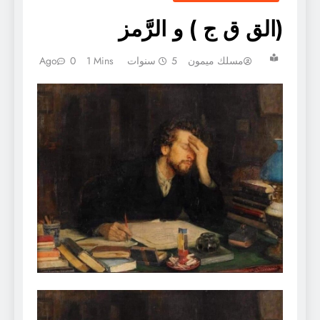
(الق ق ج ) و الرَّمز
مسلك ميمون
5 سنوات Ago
1 Mins
0