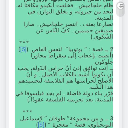
ظام جلجاميش . فخلقت أنكيدو مكافئا له،
ليحد من جبروته، و يخلق التوازن في
المدينة.
تصارعا بعنف.. انتصر جلجاميش.. صارا
صديقين حميمين.. كفّ النّاس عن
الشّكوى.)
***
2 ــ قصة : ” يوتوبيا” لنفس القاص. (
[5]
)
(أنصت بإعجاب إلى سقراط محاورا
جلوكون.
ــ أنت توافق إذن أنّ حراس الدّولة، يجب
أن يكونوا أشبه بالكلاب الأصيل . و أنّ
الأصلح لحراستها هم الفلاسفة لتجسيدهم
هذا الشّبه.
قرّر بناء دولة فاضلة . لم يجد فيلسوفا في
المدينة، بعد تحريمه الفلسفة عقودًا.)
***
3 ــ و من مجموعة” طوفان ” لإسماعيل
البويحياوي، قصة ” معجزة ” (
[6]
)