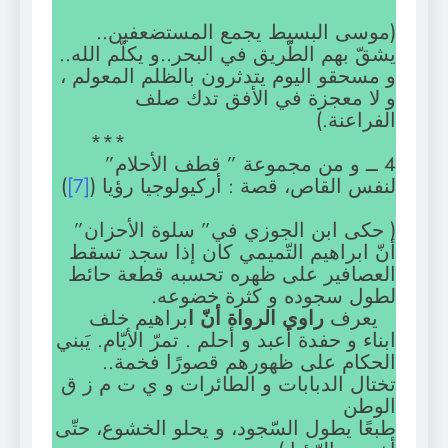
(موسى البسيط يجمع المستضعفين..
يشقّ بهم الطّريق في البحر..و يكلّم الله..
و مسحقو اليوم يتدثرون بالظلم المعولم ،
و لا معجزة في الأفق تدك صلف
الفراعنة.)
***
4 ــ و من مجموعة ” قطف الأحلام”
لنفس القاص، قصة : أركيولوجيا رؤيا (
[7]
)
( حكى ابن الجوزي في” سلوة الأحزان”
أنّ ابراهيم التّميمي كان إذا سجد تسقط
العصافير على ظهره تحسبه قطعة حائط
لطول سجوده و كثرة خضوعه.
يعرف
راوي الرواة أنّ ا
براهيم خلف
ابناء و حفدة أعبد و أحلم . تمرّ الأيّام. يَبني
الحكام على ظهورهم قصورًا فخمة..
تختال الدبابات و الطائرات و ي ت م ز ق
الوطن
طبعًا يطول السّجود، و يحلو الخشوع، حتّى