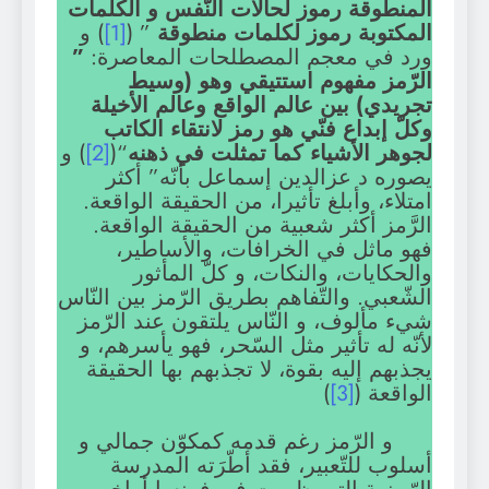
المنطوقة رموز لحالات النّفس و الكلمات
المكتوبة رموز لكلمات منطوقة
” (
[1]
) و
ورد في معجم المصطلحات المعاصرة:
”
الرّمز مفهوم استتيقي وهو (وسيط
تجريدي) بين عالم الواقع وعالم الأخيلة
وكلّ إبداع فنّي هو رمز لانتقاء الكاتب
لجوهر الأشياء كما تمثلت في ذهنه
“(
[2]
) و
يصوره د عزالدين إسماعل بأنّه” أكثر
امتلاء، وأبلغ تأثيرا، من الحقيقة الواقعة.
الرَّمز أكثر شعبية من الحقيقة الواقعة.
فهو ماثل في الخرافات، والأساطير،
والحكايات، والنكات، و كلّ المأثور
الشّعبي. والتّفاهم بطريق الرّمز بين النّاس
شيء مألوف، و النّاس يلتقون عند الرّمز
لأنّه له تأثير مثل السّحر، فهو يأسرهم، و
يجذبهم إليه بقوة، لا تجذبهم بها الحقيقة
الواقعة (
[3]
)
و الرّمز رغم قدمه كمكوّن جمالي و
أسلوب للتّعبير، فقد أطّرَته المدرسة