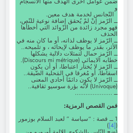
ضمن عوامل أخرى الهدف منها الانسجام
و
التّجانس لخدمة هدف معين.
ــ الرّمز إنْ لمْ يُحقق إضافة نوعية للنّص،
فهو مجرد زائدة من الزّوائد التي أخطأها
الحذف
ــ الرّمز لا يوظف لذاته، أو ما كان منه في
الأثر، بقدر ما يوظف لإيحائه ، و تلميحه..
ــ الرّمز حمال لتمثلات دلالية يشكلها
خطابه الايمائي (Discours mi métrique).
ــ الرّمز لا يُختار اعتباطا، أو أن يكون
اسقاطا، أو مُغرقا في المَحلية الضّيقة..
ــ الرّمز لا يكون دائمًا أحادي المعنى
(Univoque) لأنّه بؤرة سوسيو ثقافية..
ــ …………………
فمن القصص الرمزية:
1 ــ قصة : “سياسة ” لعبد السلام بوزمور
)
[4]
(
(ضج النّاس بالشكوى للإلهة أورورو من