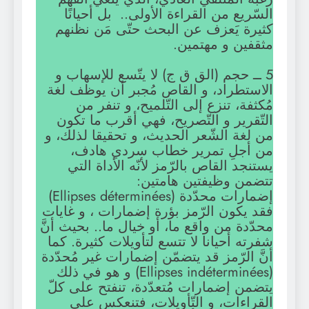
السّريع من القراءة الأولى.. بل أحيانًا
كثيرة يَعزف عن البحث حتّى مَن نظنهم
مثقفين و مهتمين.
5 ــ حجم (الق ق ج) لا يتّسع للإسهاب و
الاستطراد، و القاص مُجبر أن يوظف لغة
مُكثفة، تنزع إلى التّلميح، و تنفر من
التّقرير و التّصريح، فهي أقرب ما تكون
من لغة الشّعر الحديث، و تحقيقا لذلك، و
من أجلِ تمرير خطاب سردي هادف،
يستنجد القاص بالرّمز لأنّه الأداة التي
تتضمن وظيفتين هامتين:
إضمارات محدّدة (Ellipses déterminées)
فقد يكون الرّمز بؤرة إضمارات ، و غايات
محدّدة من واقع ما، أو خيال ما.. بحيث أنَّ
شفرته أحيانا لا تتسع لتأويلات كثيرة. كما
أنَّ الرّمز قد يتضمّن إضمارات غير مُحدّدة
(Ellipses indéterminées) و هو في ذلك
يتضمن إضمارات مُتعدّدة، تنفتح على كلّ
القراءات، و التّأويلات، فتنعكس على