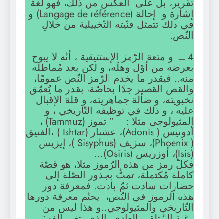
تقرير، بل على العكس من ذلك، فهو لغة
إشارة و إحالة (Langage de référence) و
في ذلك تتمثل فنّيته التّخييلية من خلالِ
النّص.
4 ــ و متعة الرّمز الإستتيقية ، أنّه لا يبوح
بغرضه من أوّل وهلَة، و لكن بعد مُماطلة
منه.. فبقدر ما يخدم الرّمز النّص عمومًا،
والقص القصير جدًا بخاصّة، بقدر ما يُعمّق
نخبويته، و ضألة جماهريته، و قلة الإقبال
عليه ، و ذلك في توظيفه التّاريخي ، و
المثيولوجي مثلا : ” تموز (Tammuz) ،
أدونيس ( Adonis)، عشتار (Ishtar ) ،الفنيق
( Phoenix)، سزيف (Sisyphus )، إيزيس
(Isis)، أوزريس (Osiris)…
فكلّ رمز من هذه الرّموز مثلا، هو قصّة
كاملة مُكتملة، تمتُّ بجذور الصّلة إلى
حضارات سادت ثمّ بادت. فمعرفة دور
هذه الرموز في النّص، يحتّم معرفة دورها
التّاريخي والمثيولوجي..و هذا ليس من
رغبة المُتلقي العادي، الذي يتغي الفهمَ