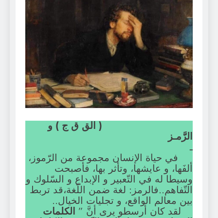
( الق ق ج ) و
الرَّمـز
ـ
في حياة الإنسان مجموعة من الرّموز،
ألفَها، و عايشها، وتأثر بها، فأصبحت
وسيطا له في التّعبير و الإبداع و السّلوك و
التّفاهم..فالرمز: لغة ضمن اللّغة،قد تربط
بين معالم الواقع، و تجليات الخيال..
لقد كان أرسطو يرى أنَّ ”
الكلمات