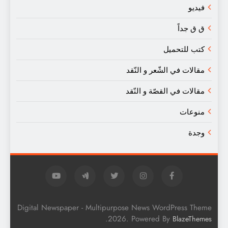
فيديو
ق ق جداً
كتب للتحميل
مقالات في الشّعر و النّقد
مقالات في القصّة و النّقد
منوعات
وجدة
Digital Newspaper - Multipurpose News WordPress Theme
.
2026. Powered By
BlazeThemes