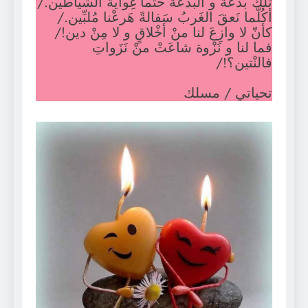
تلكَ بدْعةٌ و البدْعةُ حَتماً غِوايةُ الشّياطين./
أكُلّما نَعقَ الغَربُ سَفالةً هَرعْنا مُلبِّين./
كأنّ لا وازِعَ لنا منْ أخْلاقٍ و لا مِنْ دين!/
فما لنا و نَزْوة شاعَتْ منْ نَزَواتِ
فالنْتين؟!/
تحياتي / مسلك