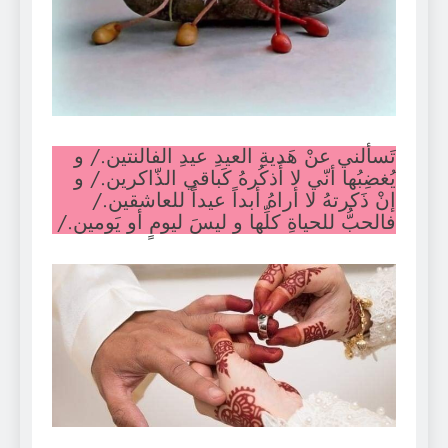
تَسألني عنْ هَديةِ العيدِ عيدِ الفالنتين./ و
يُغضِبُها أنّي لا أَذكُرهُ كَباقي الذّاكرين./ و
إنْ ذَكرتهُ لا أراهُ أبداً عيداً للعاشقين./
فالحبُّ للحياةِ كلِّها و ليسَ ليومٍ أو يَومين./