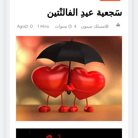
سَجعية عيدِ الفالنْتين
مسلك ميمون
4 سنوات Ago
1 Mins
0