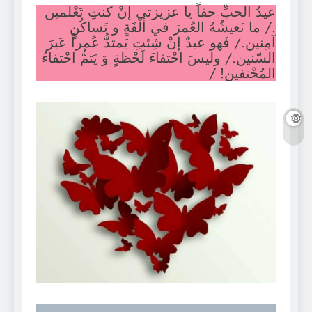
عيدُ الحبِّ حقاً يا عزيزتي إنْ كنتِ تَعْلمين
./ ما نَعيشُهُ العُمرَ في ألْفَةٍ و تَساكُنٍ
آمِنين./ فَهو عيدٌ إنْ شِئتِ يَمتدُّ عُمراً عَبرَ
السّنين./ وليسَ احْتفاءَ لَحْظةٍ وَ يَتمُّ احْتفاءُ
المُحْتفين! /