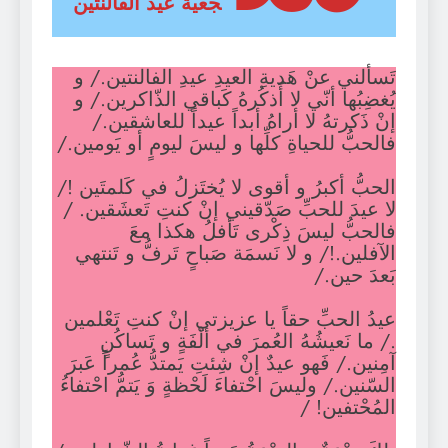
جعية عيد الفالنتين
تَسألني عنْ هَديةِ العيدِ عيدِ الفالنتين./ و
يُغضِبُها أنّي لا أَذكُرهُ كَباقي الذّاكرين./ و
إنْ ذَكرتهُ لا أراهُ أبداً عيداً للعاشقين./
فالحبُّ للحياةِ كلِّها و ليسَ ليومٍ أو يَومين./
الحبُّ أكبرُ و أقوى لا يُختَزلُ في كَلمتَين !/
لا عيدَ للحبِّ صَدّقيني إنْ كنتِ تَعشَقين. /
فالحبُّ ليسَ ذِكْرى تَأفلُ هكذا معَ
الآفلين.!/ و لا نَسمَة صَباحٍ تَرفُّ و تَنتهي
بَعدَ حين./
عيدُ الحبِّ حقاً يا عزيزتي إنْ كنتِ تَعْلمين
./ ما نَعيشُهُ العُمرَ في ألْفَةٍ و تَساكُنٍ
آمِنين./ فَهو عيدٌ إنْ شِئتِ يَمتدُّ عُمراً عَبرَ
السّنين./ وليسَ احْتفاءَ لَحْظةٍ وَ يَتمُّ احْتفاءُ
المُحْتفين! /