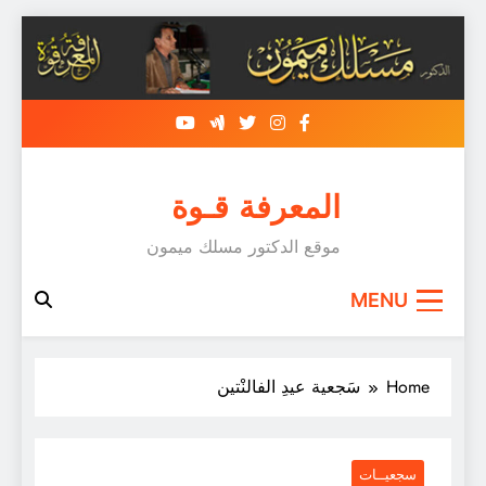
Skip
to
content
المعرفة قـوة
موقع الدكتور مسلك ميمون
MENU
Home
سَجعية عيدِ الفالنْتين
سجعيــات