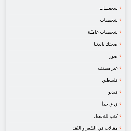
سجعيــات
شخصيات
شخصيات عامـّـة
صحتك بالدنيا
صور
غير مصنف
فلسطين
فيديو
ق ق جداً
كتب للتحميل
مقالات في الشّعر و النّقد