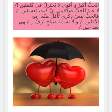
الحبُّ أكبرُ و أقوى لا يُختَزلُ في كَلمتَين !/
لا عيدَ للحبِّ صَدّقيني إنْ كنتِ تَعشَقين. /
فالحبُّ ليسَ ذِكْرى تَأفلُ هكذا معَ
الآفلين.!/ و لا نَسمَة صَباحٍ تَرفُّ و تَنتهي
بَعدَ حين./