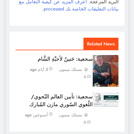
البريد المزعجة.
اعرف المزيد عن كيفية التعامل مع
بيانات التعليقات الخاصة بك processed
.
Related News
سحعية: حَنينٌ لأحبَّةِ الشَّام
مسلك ميمون
3 أيام ago
0
سجعية: تأبين العالم النّحوي/
اللّغوي السّوري مازن المُبارك
مسلك ميمون
أسبوعين ago
0