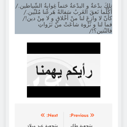
تلكَ بدْعةٌ و البدْعةُ حَتماً غِوايةُ الشّياطين./
أكُلّما نَعقَ الغَربُ سَفالةً هَرعْنا مُلبِّين./
كأنّ لا وازِعَ لنا منْ أخْلاقٍ و لا مِنْ دين!/
فما لنا و نَزْوة شاعَتْ منْ نَزَواتِ
فالنْتين؟!/
تصفّح
Next:
Previous:
المقالات
سَجعية طائر
سَجعية عيد ميلاد