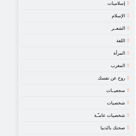
إسلاميات
الإسلام
الشعــر
اللغة
المرأة
المغرب
روح عن نفسك
سجعيــات
شخصيات
شخصيات عامـّـة
صحتك بالدنيا