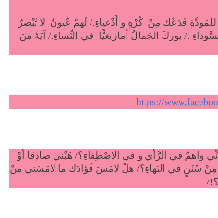
مَودَّةِ فَدَعْكَ مِنْ كُرْهٍ و أَدْعياءِ./ لَهمْ عُيونٌ لا تُبْصرُ
ّوداءِ ./ بوركَ الجَمالُ أمازيغيًّا في النِّساءِ./ آيَةً منَ
https://www.facebo
 أنِّي واهمٌ في الرَّأي و في الاصْطِفاءِ؟/ هَبْني صادِقا أوْ
َى مِنْ سُنَنٍ في البَهاءِ؟/ هلْ لامَسَ فُؤادَكَ ما لامَسَني منْ
؟!/