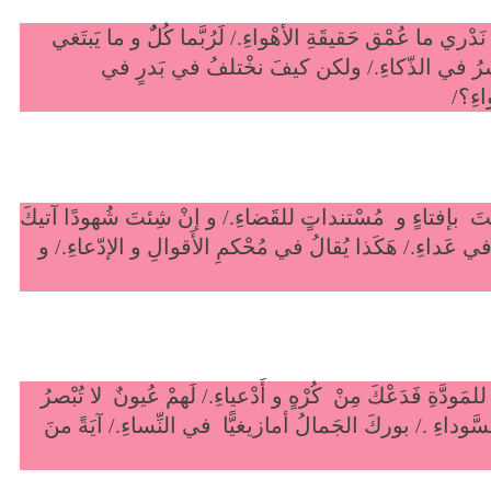
 نَدْري ما عُمْق حَقيقَةِ الأهْواءِ./ لَرُبَّما كُلٌٌ و ما يَبتَغي
ٌ يَنْحَسرُ في الذّكاءِ./ ولكن كيفَ نخْتلفُ في بَدرٍ في
اءِ؟/
شِئتَ بإفتاءٍ و مُسْتنداتٍ للقَضاءِ./ و إنْ شِئتَ شُهودًا آتيكَ
 في عَداءِ./ هَكَذا يُقالُ في مُحْكمِ الأَقوالِ و الإدّعاءِ./ و
مَودَّةِ فَدَعْكَ مِنْ كُرْهٍ و أَدْعياءِ./ لَهمْ عُيونٌ لا تُبْصرُ
ّوداءِ ./ بوركَ الجَمالُ أمازيغيًّا في النِّساءِ./ آيَةً منَ