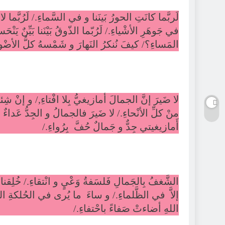
لَربَّما كانَتِ الحورُ بَينَنا و في السَّماءِ./ لَرُبَّما لا
في جَوهَرِ الأشْياءِ./ لَرُبّما الذّوقُ بَيْنَنا بَيِّن
المَساءِ؟/ كيفَ نُنكرُ النَهارَ و شَمْسهُ كلُّ الأضْو
لا ضَيرَ إنَّ الجمالَ أمازيغيُّ بِلا افْتاءِ,/ و إنْ 
منْ كلِّ الأنْحاءِ./ لا ضَيرَ فالجمالُ و الجِدُّ عَداءٌ
أَمازيغيتي جِدٌّ و جَمالٌ حُفَّ بِرُواءِ./
الشَّغفُ بِالجَمالِ فَلسَفةُ وَعْيٍ و انْتقاءِ./ خُلِقنا لل
إلاَّ في الظَّلماءِ./ و ساءَ ما يُرى في الحُلكةِ السَ
اللهِ أضاءتْ صَفاءً باحْتفاءِ./