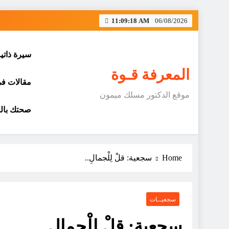
Skip
11:09:19 AM
06/08/2026
to
content
سيرة ذاتي
المعرفة قـوة
مقالات في 
موقع الدكتور مسلك ميمون
صحتك بالد
Home
سجعية: قلْ لِلْجمالِ..
سجعيــات
سجعية: قلْ لِلْجمالِ..