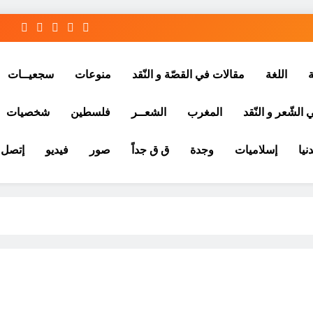
ة
اللغة
مقالات في القصّة و النّقد
منوعات
سجعيــات
الشّعر و النّقد
المغرب
الشعــر
فلسطين
شخصيات
نيا
إسلاميات
وجدة
ق ق جداً
صور
فيديو
إتصل ب