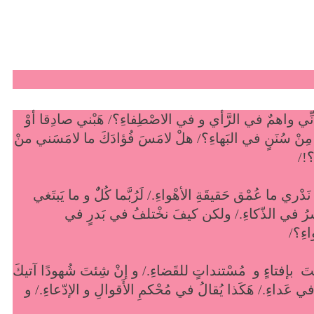
 أنِّي واهمٌ في الرَّأي و في الاصْطِفاءِ؟/ هَبْني صادِقا أوْ
َى مِنْ سُنَنٍ في البَهاءِ؟/ هلْ لامَسَ فُؤادَكَ ما لامَسَني منْ
؟!/
 نَدْري ما عُمْق حَقيقَةِ الأهْواءِ./ لَرُبَّما كُلٌٌ و ما يَبتَغي
ٌ يَنْحَسرُ في الذّكاءِ./ ولكن كيفَ نخْتلفُ في بَدرٍ في
اءِ؟/
شِئتَ بإفتاءٍ و مُسْتنداتٍ للقَضاءِ./ و إنْ شِئتَ شُهودًا آتيكَ
 في عَداءِ./ هَكَذا يُقالُ في مُحْكمِ الأَقوالِ و الإدّعاءِ./ و