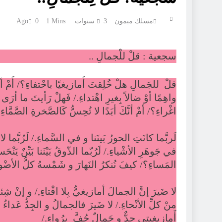
مسلك ميمون
3 سنوات Ago
1 Mins
0
سجعية : قلْ للْجمالِ ..
قلْ للجَمالِ هلْ خُلِقتَ أَمازيغيًا باحْتفاءِ؟/ أَمْ
واهِمًا أوْ ضالاً بِغيرِ اهْتداءِ./ فَهلْ رَأيتَ ما أر
اغْراءِ؟/ أمْ أنَّكَ أبَدًا لا تُحِسُّ كَالصَّخرةِ الصَّمَّاءِ
لَربَّما كانَتِ الحورُ بَينَنا و في السَّماءِ./ لَرُبَّما لا
في جَوهَرِ الأشْياءِ./ لَرُبّما الذّوقُ بَيْنَنا بَيِّن
المَساءِ؟/ كيفَ نُنكرُ النَهارَ و شَمْسهُ كلُّ الأضْو
لا ضَيرَ إنَّ الجمالَ أمازيغيُّ بِلا افْتاءِ,/ و إنْ 
منْ كلِّ الأنْحاءِ./ لا ضَيرَ فالجمالُ و الجِدُّ عَداءٌ
أَمازيغيتي جِدٌّ و جَمالٌ حُفَّ بِرُواءِ./