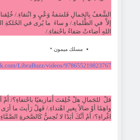
الشَّغفُ بِالجَمالِ فَلسَفةُ وَعْيٍ و انْتقاءِ./ خُلِقنا لل
إلاَّ في الظَّلماءِ./ و ساءَ ما يُرى في الحُلكةِ السَ
اللهِ أضاءتْ صَفاءً باحْتفاءِ./
مسلك ميمون *
ok.com/LibraBuzz/videos/978655219823767
قلْ للجَمالِ هلْ خُلِقتَ أَمازيغيًا باحْتفاءِ؟/ أَمْ
واهِمًا أوْ ضالاً بِغيرِ اهْتداءِ./ فَهلْ رَأيتَ ما أر
اغْراءِ؟/ أمْ أنَّكَ أبَدًا لا تُحِسُّ كَالصَّخرةِ الصَّمَّاءِ