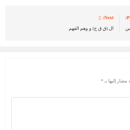
Next:
P
فس
ال (ق ق ج) و وهم الفهم
 مشار إليها بـ
*