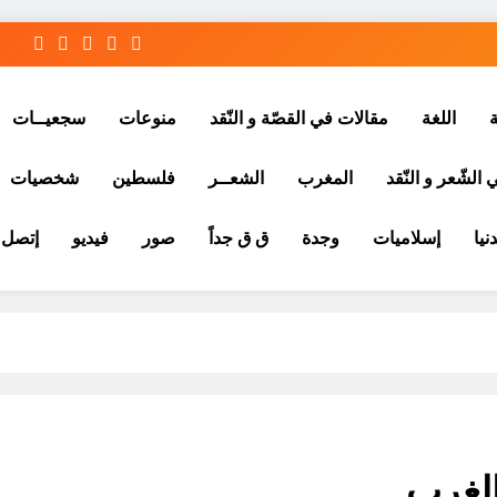
ة
اللغة
مقالات في القصّة و النّقد
منوعات
سجعيــات
الشّعر و النّقد
المغرب
الشعــر
فلسطين
شخصيات
نيا
إسلاميات
وجدة
ق ق جداً
صور
فيديو
إتصل ب
الغرب