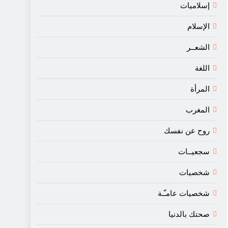
إسلاميات
الإسلام
الشعــر
اللغة
المرأة
المغرب
روح عن نفسك
سجعيــات
شخصيات
شخصيات عامـّـة
صحتك بالدنيا