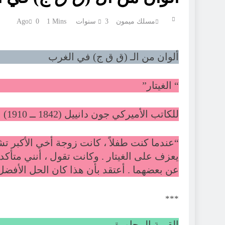
مسلك ميمون
3 سنوات Ago
1 Mins
0
ألوان من الـ (ق ق ج) في الغرب
“ الغيتار”
للكاتب الأميركي جون دانييل (1842 ــ 1910)
“عندما كنت طفلاً ، كانت زوجة أخي الأكبر تشت
يعزف على الغيتار . وكانت تقول ، أنني متأكد
عن بعضهما . أعتقد بأن هذا كان الحل الأفضل ل
***
القرية المجاورة