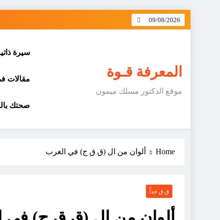
Skip
09/08/2026
to
content
سيرة ذاتي
المعرفة قـوة
مقالات في 
موقع الدكتور مسلك ميمون
صحتك بالد
Home
ألوان من ال (ق ق ج) في الغرب
ق ق جداً
ألوان من ال (ق ق ج) في 