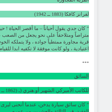
لفرانز كافكا (1883 ــ 1942)
” كان جدي يقول أحياناً – ما أقصر الحياة ! ح
متراصاً ومتلاحقاً على نحو يجعل من الصعب 
قرية مجاورة ممتطياً جواده ، ولا يتملكه ال
اعتيادية ، ولو كانت موفقة لا تكفيه ابدا للقيام
***
السائق
للكاتب الأميركي الشهير أو.هنري (ـ (1862 ــ 1910)
” كان سائق سيارة يدخن، عندما أنحنى ليرى 
الفقيد، في الثالثة والعشرين من عمره .