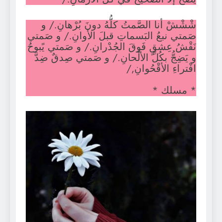
شْشْشْ أنا الصَّمتُ كلُّهُ دونَ بُرْهانِ./ و
صَمتي نبعُ البَسماتِ قبلَ الأوانِ./ و صَمتي
نَقْشُ عِشقٍ فَوقَ الجُدْرانِ./ و صَمتي يًبوحُ
و يَضِجُّ بكُلِّ الألْحانِ./ و صَمتي صِدقٌ ضِدَّ
افْتراءِ الأقْحُوانِ,/
* مسلك *