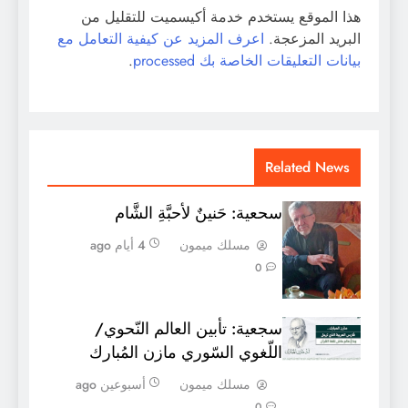
هذا الموقع يستخدم خدمة أكيسميت للتقليل من
البريد المزعجة.
اعرف المزيد عن كيفية التعامل مع
بيانات التعليقات الخاصة بك processed
.
Related News
سحعية: حَنينٌ لأحبَّةِ الشَّام
مسلك ميمون
4 أيام ago
0
سجعية: تأبين العالم النّحوي/
اللّغوي السّوري مازن المُبارك
مسلك ميمون
أسبوعين ago
0