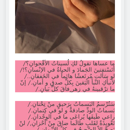
ما عساها تقولُ لكِ لُسيناتُ الأقْحوانِ؟/
أتَسْتفتينَ الجَمادَ و الحياةُ في الإنْسانِ؟!/
لو سَألت مُرتَعشًا هائِماً في الخَفقانِ../
لأنبأكِ النَّبأَ اليَقينَ بِكلِّ صدقٍ و أمانِ./ إنّ
ما ترْقبينهُ في زهر ٍفاقَ كلِّ بَيانِ./
سَتُرْسمُ البَسماتُ بِرَحيقٍ منْ تِحْنانِ./
بَسماتُ الودِّ صادقةٌ و لو في كِتمانِ./
راعي طَيفَها يُراعَى ما في الوِجْدانِ./
تَعْويذَةٌ لقَلبٍ طالَما ضاقَ منْ أحْزانِ,/ لنْ
يَصحَّ إلاّ الصَّحيحُ في كلِّ الأزْمانِ./