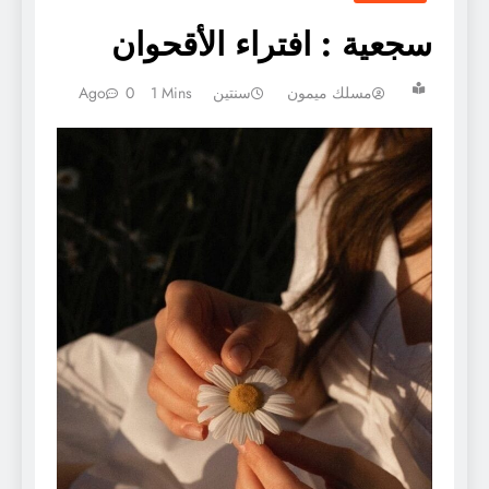
سجعية : افتراء الأقحوان
مسلك ميمون
سنتين Ago
1 Mins
0