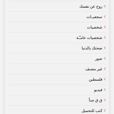
روح عن نفسك
سجعيــات
شخصيات
شخصيات عامـّـة
صحتك بالدنيا
صور
غير مصنف
فلسطين
فيديو
ق ق جداً
كتب للتحميل