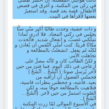
كانت هوايتي المُفضلة، أن أحشر نفسي
في ركن من المكتبة، و أغرق في قصص
الأطفال، قصة بعد قصة. وقد استعيرُ
بعضها لأقرأها في البيت.
و ذات عشية، وجدت طالبًا أكبر منّي سنًّا
يجلس في ركني المعتاد. فلا أدري لماذا
تملَّكني غضبٌ، و انفعال شديد. فاتّخذت
مكانًا قريبًا. كنت أمنّي النّفس أن يُغادرَ، و
لكنّه لم يفعل. انشغلتُ بالمطالعة و
تجاهلت الأمر.
و لكنّ الطالب كان و كأنّه مصرُّ على
ازعاجي في ذلك اليوم. فما فتئ من حين
لآخر يُرسل صوتا: ( اَتْشَخْ .. اَتْشَخْ )
فحملني الفضول أن أراقبه من
بعيد..فانتبه، و جحظني بنظرات قاسية،
فتلاهيت بالمطالعة خوفًا منه، و لكن
الصّوت استمرَّ من حين لآخر. (اَتْشَخْ ..
اَتْشَخْ )..
في الأسبوع الموالي لمّا زرت المكتبة .