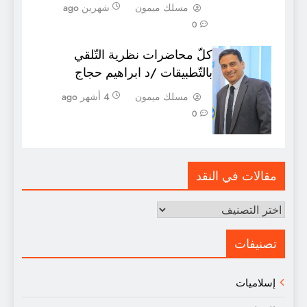
مسلك ميمون
شهرين ago
0
كلّ محاضرات نظرية التّلقي
بالتّطبيقات /د ابراهيم حجاج
مسلك ميمون
4 أشهر ago
0
مقالات في النقد
مقالات
في
النقد
تصنيفات
إسلاميات