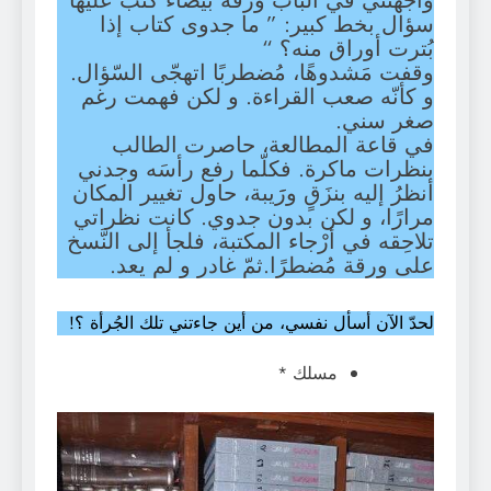
واجهتني في الباب ورقة بيضاء كُتب عليها
سؤال بخط كبير: ” ما جدوى كتاب إذا
بُترت أوراق منه؟ “
وقفت مَشدوهًا، مُضطربًا اتهجّى السّؤال.
و كأنّه صعب القراءة. و لكن فهمت رغم
صغر سني.
في قاعة المطالعة، حاصرت الطالب
بنظرات ماكرة. فكلّما رفع رأسَه وجدني
أنظرُ إليه بنزَقٍ ورََيبة، حاول تغيير المكان
مرارًا، و لكن بدون جدوي. كانت نظراتي
تلاحِقه في أرْجاء المكتبة، فلجأ إلى النَّسخ
على ورقة مُضطرًا.ثمّ غادر و لم يعد.
لحدّ الآن أسأل نفسي، من أين جاءتني تلك الجُرأة ؟!
مسلك *