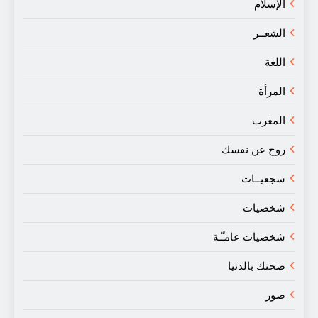
الإسلام
الشعــر
اللغة
المرأة
المغرب
روح عن نفسك
سجعيــات
شخصيات
شخصيات عامـّـة
صحتك بالدنيا
صور