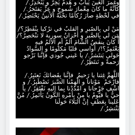
وغَمرَ العَينَ يَبابٌ و هَدمٌ يَخِرُّ و يَنْحَدِرُ./
كأنَّهُ ما كانَ مِعْمارَ شُموخٍ و عِزٍّ يَفتَخرُ./
في لَحْظةٍ صارَ رُكامًا تحْتهُ الأنينُ يَحْتَضِرُ./
مَنْ لي بِالصّبرِ و القلبُ في ترْكيا ينْفَطِرُ؟/
مَن لي بِالصَّبر و أحْزانُ سورية لا تنْحَصِرُ؟/
أَ كانَ ينقصُ الشَّامَ ألمٌ أمِ الألمُ فيهِ
يَعْتَمِرُ؟!/ أواسي قلبًا مَكلومًا و السَّوادُ
حَولي يَنتَشرُ./ يا عَيني جُودي فإنَّنا نَرْجو
رَحمةً و نَنتَظِرُ./
اللَّهمَّ غِثنا يا رَحيمُ فإنَّنا بِقَضائكَ نَعتَبِرُ./
فارْحَمْ مَوْتانا و الْهِمْنا الصَّبرَ نَصْطَبِرُ./ و
اشْفِ جَرْحانا و امْدُدْنا بِما إليهِ نَفْتَقِرُ./ يا
حيُّ يا قيُّومُ يا منْ بِأمْرهِ الكَونُ يَأْتَمِرُ./ مُنَّ
عَلينا بِعَطفٍ إنَّ البَلاءَ حَولَنا
يَنْتشِرُ./