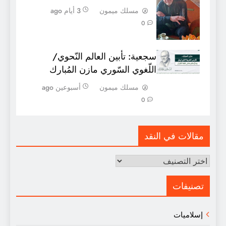
مسلك ميمون
3 أيام ago
0
سجعية: تأبين العالم النّحوي/
اللّغوي السّوري مازن المُبارك
مسلك ميمون
أسبوعين ago
0
مقالات في النقد
مقالات
في
النقد
تصنيفات
إسلاميات