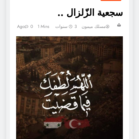
سجعية الزّلزال ..
مسلك ميمون
3 سنوات Ago
1 Mins
0