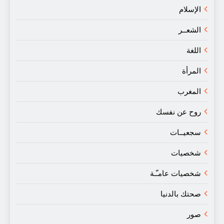
الإسلام
الشعــر
اللغة
المرأة
المغرب
روح عن نفسك
سجعيــات
شخصيات
شخصيات عامـّـة
صحتك بالدنيا
صور