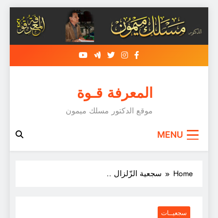
Skip
to
content
المعرفة قـوة
موقع الدكتور مسلك ميمون
MENU
Home
سجعية الزّلزال ..
سجعيــات