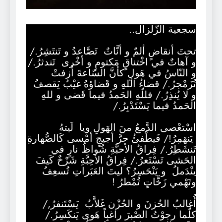
سجعية الزّلزال..
تحتَ أنقاضٍ ألمٌ و أنَّاتٌ تَصَّاعدُ و تَنتَشِرُ./
و آهاتٌ في اخْتناقٍ مَكتومٍ و أخْرى تَندثرُ./
و النّاسُ في هَولٍ كأنَّ السّاعةَ أَزفتْ
تُزَمْجرُ./ قضاءُ اللهِ و قَضاؤهُ غيْبٌ يَقصفُ
و لا يُنذِرُ./ فللّهِ الحَمدُ فيما قَضى و للهِ
الحَمدُ فيما يَسْتَدْبِرُ./
اسْتعْصى الدَّمعُ منَ الهَولِ ويا لَيتهُ
يَنهَمِرُ!/ فَيطْفئُ حرَّ أجيجٍ أمْسى كَالصُّهارةِ
تَنشَطِرُ./ فِراقُ الأحبَّةِ شُواظُ نارٍ في
الحَشى تَسْتَعرُ./ فِراقُ الأحِبَّةِ شَرْخٌ كَيفَ
ينْدَملُ و يَنْحَسِرُ؟ ليتَ العَبَراتِ تُسعِفُ
وتَهْمي زَخَّاتٍ تُمْطرُ !
أُغالبُ الحُزنَ و الحُزْن غَلاَّبٌ يَسْتَنفرُ,/
كلّما رجوْتُ الصْبرَ راغبِاً هَوى يَنكَسِرُ./