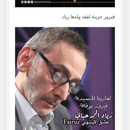
فيروز حزينة لفقد ولدها زياد