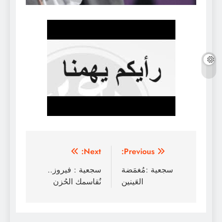
تصفّح
Next:
Previous:
المقالات
سجعية :مُغمَضة
سجعية : فيروز..
العَينين
نُقاسمك الحُزن