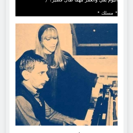
* مسلك *