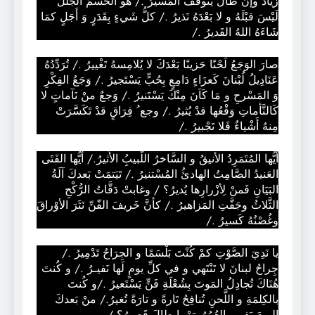
زَيَّادُ وإنْ طالَ يَتَوقَّفُ المَسيرُ ./ هُو الحَسْمُ الجَلَلُ
لَيْسَ قبْلَهُ و لا بَعْدَهُ نَذيرُ ./ كلُّ شَيءٍ بِقَدَرٍ وَ أَجَلٍ كمَا
شَاءَهُ اللهُ القَديرُ ./
صارَ الوَجَعُ لَحْنًا حَزينًا بَعْدَكَ لا يُلامِسهُ تَغْييرُ ./ تُرَدِّدُهُ
عَنَادِيلُ لُبْنانَ كَعزَاءٍ دَامِعٍ بِحُبٍّ يَسْتَجيرُ ./ وَجَعُ الفِكْرِ
وَ المَسْرحِ و مَا كَاَنَ مِنْكَ يَسْتَنيرُ ./ وَجعٌ منْ نَآماتٍ لا
كَالنَّأماتِ وَقْعُها قدْ يُثيرُ ./ وجع ُ فِرَاقٍ قدْ تَكَسَََّرَتْ
مِنهُ أَشْياءٌ فَلا تَجْبيرُ ./
أَيُّها المُتَمَرِدُ الأنيقُ و السَّاخرُ اللَّبيبُِ الأَثيرُ./ أيُّها الفَتَى
العَنيدُ الصَّامِتُ الهادئُ المُسْتنيرُ ./ تَيَتمَتْ بَعدكَ آلَةُ
البَيَانِ فَمنْ لِأزْرارِها يُديرُ؟ / وغابتْ دَقَّاتُ الرُّكْحِ
الثَّلاثُ وجَفَّتِ المَزاهيرُ ./ كأنَّ خَريفَ الفّنِّ نَثَرَ الأوْراقَ
وغُصْنُهُ كَسيرُ ./
يا نَدِيَ الصَّوْتِ كمْ كُنْتَ بَلْسَمًا و الجِرَاحُ تَدْمِيرُ ./
جِراحُ لبنانَ لا تَنْتَهي و في كلِّ يومٍ لَها نَفيـرُ ./ و كُنتَ
هُنَاكَ تُجادِلُ المَوتَ بِشُعْلَةِ فَنٍّ يَسْتَعيرُ ./و كُنتَ
بالكِلمَةِ و اللَّحنِ تُنافِحُ تَارةً و تارَةً تُغيرُ./ منْ بَعدكَ
اليومَ يَفي والعُمُرُ مَهْما طالَ قَصيرُ؟ /