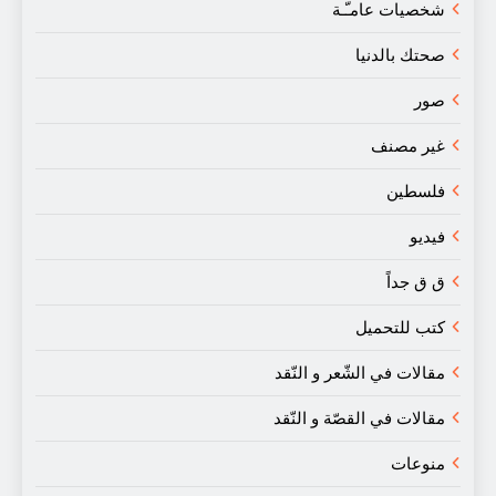
شخصيات عامـّـة
صحتك بالدنيا
صور
غير مصنف
فلسطين
فيديو
ق ق جداً
كتب للتحميل
مقالات في الشّعر و النّقد
مقالات في القصّة و النّقد
منوعات