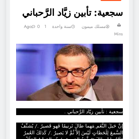
سجعية: تأبين زيَّاد الرَّحباني
مسلك ميمون
سنة واحدة Ago
1
0
Mins
سجعية : تأبين زيّاد الرَّحباني .
إنَّ حَبلَ النَّغَم ِمَهما طالَ تَرنيمًا فَهو قَصيرُ ./ يُشنِّفُ
السَّمعَ لِلَحَظاتٍ لَيْسَ إلاَّ ثُمَّ لا يَصيرُ ./ كَذلكَ العُمرُ