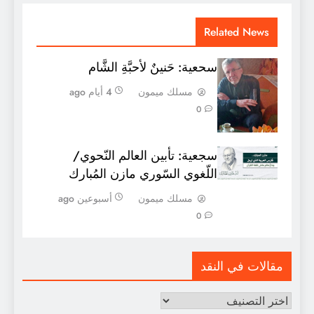
Related News
سحعية: حَنينٌ لأحبَّةِ الشَّام
مسلك ميمون
4 أيام ago
0
سجعية: تأبين العالم النّحوي/
اللّغوي السّوري مازن المُبارك
مسلك ميمون
أسبوعين ago
0
مقالات في النقد
مقالات