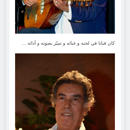
كان فنانا في لحنه و غنائه و تميّز بصوته و أدائه …