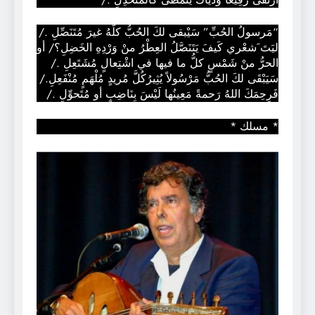
“مَرسولُ الحُبِّ” سَيْبقى لكَ الحُبُّ كلُّهُ غيرَ مُتَنَصِّلِ ./
ليَتَ َشعْري كَيفَ يَتَنَصَّلُ العِطْرُ منْ وَرْدِهِ الخَضِلِ؟/ أو
الحرُّ منْ شَمْسٍ كلُّ ما فيها في اشْتِعالٍ مُشَتَعِلِ ./
سَيَبْقَى لكَ الحُبُّ مَرْسُولاً يُثِيرُكُلَّ مُريدٍ مُلْهَمٍ مُنْفَعِلِ./
فَرِحِمَكَ اللهُ رَحمةً مَعِينُها لَيْسَ بِنَاضِبٍ أو مُتَحوِّلِ ./
* مسلك *