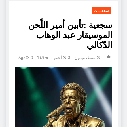
سجعيــات
سجعية :تأبين أمير اللّحن
الموسيقار عبد الوهاب
الدّكالي
مسلك ميمون
3 أشهر Ago
1 Mins
0