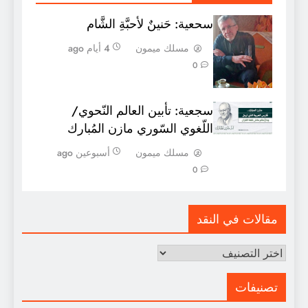
سحعية: حَنينٌ لأحبَّةِ الشَّام
مسلك ميمون
4 أيام ago
0
سجعية: تأبين العالم النّحوي/
اللّغوي السّوري مازن المُبارك
مسلك ميمون
أسبوعين ago
0
مقالات في النقد
مقالات
في
النقد
تصنيفات