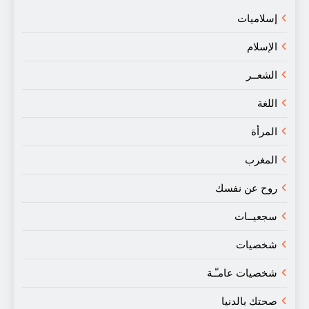
إسلاميات
الإسلام
الشعــر
اللغة
المرأة
المغرب
روح عن نفسك
سجعيــات
شخصيات
شخصيات عامـّـة
صحتك بالدنيا