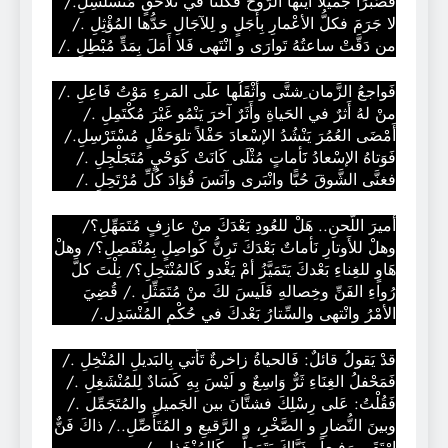
فَصَبْرًا جَميلاً أَيَّتُها الرُّوحُ فَكُلُّنا في تَلاحُقٍ مُتَسَلْسِلِ./
لا جَرَمَ فكلُّ الأعْمارِ بِأَجَلٍ و لِلآجَالِ حَدُّها المُؤْثِلِ ./
من دَقَّتْ ساعتُهُ تَوارَى و انْتَهى فَلا أَمَلَ بِمَدٍّ مُبْطِلِ ./
فَواجعُ الزَّمان ِشتَّى وأَثْقَلُها علَى المَرءِ مَوْتُ فَاعِلِ ./
منْ لهُ أَثرٌ في الحَياةِ وأَثَرٌ آخرَ يَنْمُو غَيْرَ مُكْتَمِلِ ./
أَمْضَى العُمُرَ يَنْشُدُ الإسْعادَ حَفْلاً تلوَحَفْلٍ مُسْتَرْسِلِ./
فَوَتاهُ الإسْعادُ نََأماتٍ مُثْلَى كَانَتْ كَوَحْيٍ مُتَجَلْجِلِ ./
فغنَّى الشَّوقَ حُبًّا وانْبَرى وآنَسَ فُؤادَ كُلِّ مُرْتَحِلِ ./
أَميرَ اللَّحنِ.. هَلْ للعُودِ بَعْدَكَ منْ عازِفٍ مُتَمَهِّلِ؟/
وهلْ للأَوتارِ نَأماتٌ بَعْدَكَ تَرِنُّ كَواصِلٍ بِمُنْفَصِلِ؟/ وهلْ
هَاوٍ للغِناءِ بَعْدكَ يَتَمَيَّزُ أمْ يَغْدو كَالمُنْتَحِلِ؟/ نِلْتَ كلَّ
رُواءِ الفَنِّ وخِصالهِ فَلَيسَ لكَ منْ مُتَمَثِّلِ ./ قُضِيَ
الأمْرُ وانْتهى والسِّتارُ بَعْدكَ في حُكْمِ المُنْسَدِل./
قدْ يَقولُ قائلٌ: فَالحياةُ زاخرةٌ تَأتي بِالبَديلِ المُنْخِلِ ./
فَمَحْفلُ الغِنَاءِ ثَرٌّ وَاسِعٌ و لَيْسَ بِهِ كَسَادٌ لِلمُنْشَغِلِ ./
فَقُلْتُ: عَلى رِسْلِكَ فشتَّانَ بين الجَميلِ والمُتَجَمِّل ./
وبينَ النُّضارِ و الصَّخْرِ، و الرَّقيعِ و المُتَأَصِّلِ../ ذاكَ فَنٌّ
ارْتَقَى رَفِيعاً وذَيَّاكَ يَتَمَطَّى كَالمُنْخَذِلِ ./