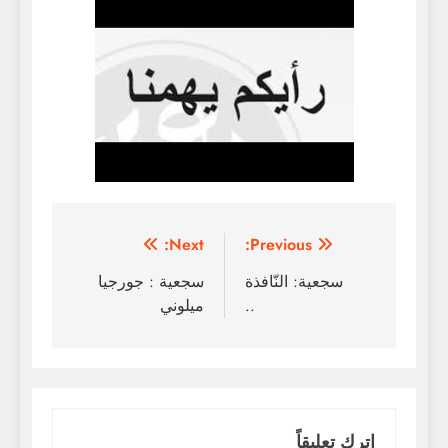
تصفّح
Next:
Previous:
المقالات
سجعية: النّافذة
سجعية : جورجيا
..
ميلوني
اترك تعليقاً