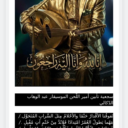
سجعية تأبين أمير اللّحن الموسيقار عبد الوهاب
الدّكالي
تَفوقُنا الأقْدارُ حَتْمًا والأحْلامُ مِثلَ السََّرابِ المُتَحَوِّل./
مَهْما يَطولُ العُمُرُ امْتِدادًا فَلابُدَّ مِنْ خَتْمٍ آتٍ مُقْبِلِ ./