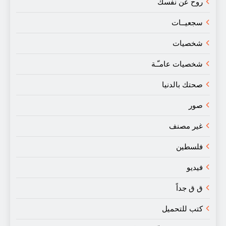
روح عن نفسك
سجعيــات
شخصيات
شخصيات عامـّـة
صحتك بالدنيا
صور
غير مصنف
فلسطين
فيديو
ق ق جداً
كتب للتحميل