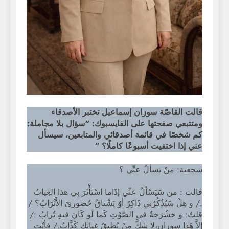
قالت القاصّة سوزان إسماعيل تختبر الأصدقاء
ومتتبعي صفحتها على الفايسبوك: “سؤال بلا مجاملة:
كم شخصًا في قائمة أصدقائي والمتابعين، سيسأل
عني إذا اختفيت أسبوعًا كاملًا؟ “
سجعية: منْ يَسألُ عنِّي ؟
قالت : من سَيَسْألُ عنِّي إذَاما اسْتَأْثَرَ بِي هذا الغِيابُ
./ و هلْ سَيْذُكُرُني ذَاكِرٌ أوْ يَشْتاقُ حُضوريَ الأَتْرَابُ؟ /
قلتُ: و حَشْرَجَةٌ في الصَّوْتِ كَما لَو كَانَ فيهِ تُرابُ :/
إلاَّ هَذا سوزان،لا شَكَّ منْ يُطيقُ غِيابَكِ كَذَّابُ./ فأنْتِ