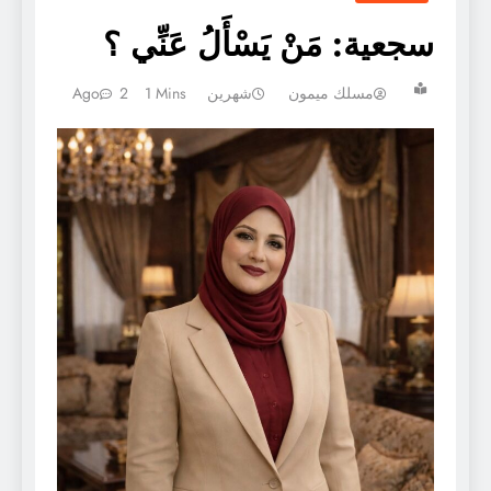
سجعية: مَنْ يَسْأَلُ عَنِّي ؟
مسلك ميمون
شهرين Ago
1 Mins
2