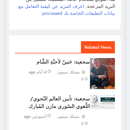
البريد المزعجة.
اعرف المزيد عن كيفية التعامل مع
بيانات التعليقات الخاصة بك processed
.
Related News
سحعية: حَنينٌ لأحبَّةِ الشَّام
مسلك ميمون
4 أيام ago
0
سجعية: تأبين العالم النّحوي/
اللّغوي السّوري مازن المُبارك
مسلك ميمون
أسبوعين ago
0