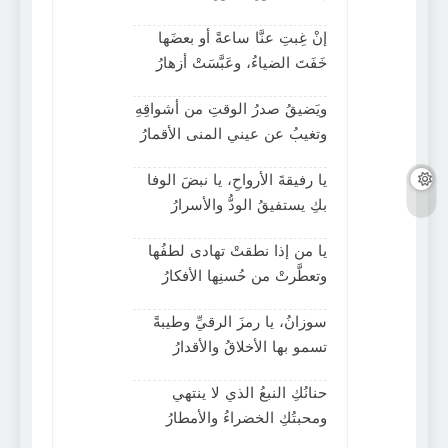
إنْ غِبتِ عنَّا ساعةً أو بعضَها
خَفَتَ الضياءُ، وعَبَّسَتْ أزهارُ
ويَضيقُ صدرُ الوقتِ من أشواقِهِ
وتغيبُ عن عيني المنى الأقمارُ
يا رفيقةَ الأرواحِ، يا نبضَ الوفا
بكِ يستفيقُ الودُّ والأسرارُ
يا من إذا نطقتْ تهادى لطفُها
وتعطَّرتْ من حُسنِها الأفكارُ
سوزانُ، يا رمزَ الرقيِّ وطيبةً
تسمو بها الأخلاقُ والأقدارُ
حنانُكِ النبعُ الذي لا ينتهي
ومحبتُكِ الخضراءُ والأمطارُ