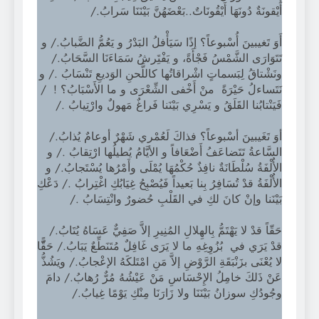
أَيْقونَةٌ دُونَهَا أَيْقُونَاتٌ..بَعْضَهُنَّ بَيْنَنَا سَرابُ./
أَوَ تَغيبينَ أُسْبوعاً؟ إذًا سَيَأْفلُ البَدْرُ و يَعُمُّ الضَّبابُ./ و
تَتَوَارَى الشَّمْسُ فَجْأَةً، و يَفْتَِرشُ سَمَاءَنَا السَّحَابُ./
ونَشْتاقُ لِبَسماتٍ اشْراقاتُها كاللَّحنِ الوَديعِ تَنْسَابُ ./ و
نَتَساءلُ حَيْرَةً منْ أَخْفى الشِّعْرَى و ما الأَسْبَابُ؟ ! /
فَيَنْتابُنا القَلَقُ و يَسْرِي بَيْنَنا فَراغٌ مَهولٌ وارْتِيابُ ./
أوَ تَغَيبينَ أسْبوعاً؟ فذاكَ لَعُمْري شَهْرٌ أوعامٌ يُذابُ./
السَّاعةُ تَتَضاعَفُ أَضْعَافاً و الأيَّامُ يُطيلُها ارْتِقابُ ./ و
الأُلْفَةُ سُلْطَانَةٌ نافِذٌ حُكْمُهَا يُمْلَى وأَمْرُها يُسْتَجابُ./ و
الأُلْفَةُ قدْ تُسَافِرُ بِنا بَعيداً فَيُصْبِحُ غِيَابُكِ اغْتِرابُ ./ دَعْكِ
بَيْنَنا وإنْ كانَ لكِ في القَلْبِ حُضورٌ وانْتِسَابُ ./
حَقّاً قدْ لا يَهْتَمُّ بِالهِلالِ المُنِيرِ إلاَّ صَفِيٌّ عَسَاهُ يُتَابُ./
قدْ يَرَي في بُزُوِغِهِ ما لا يَرَى غَافِلٌ مُتَنَطِّعٌ يَبَابُ./ حَقًّّا
لا يُعْنَى بزَنْبَقَةِ الرَّوْضِ إلاَّ مَنِ امْتَلكَهُ الإعْجابُ./ ويَشُذُّ
عَنْ ذَلكَ خامِلُ الإِحْسَاسِ مَنْ عَيْشُهُ مُرٌّ رُهابُ./ دامَ
وجُودُكِ سوزانُ بَيْنَنَا ولا زَارَنَا مِنْكِ يَوْمًا غِيابُ./