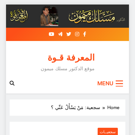
Skip
to
content
المعرفة قـوة
موقع الدكتور مسلك ميمون
MENU
Home
سجعية: مَنْ يَسْأَلُ عَنِّي ؟
سجعيــات