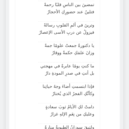
تمضينَ بين الناسِ قلبًا رحمةً
فتلينُ عند حضورِكِ الأحجارُ
وترينَ في ألمِ القلوبِ رسالةً
فيزولُ عن دربِ الأسى الإعصارُ
يا دكتورةً جمعتْ علومًا جمةً
وزانَ علمَكِ حكمةٌ ووقارُ
ما كنتِ يومًا عابرةً في مهجتي
بل أنتِ في صدرِ المودةِ دارُ
فإذا ابتسمتِ أضاءَ وجهُ حياتِنا
وكأنَّكِ الفجرُ الذي يُختارُ
دامتْ لكِ الأيامُ ثوبَ سعادةٍ
وعليكِ من نِعَمِ الإلهِ غزارُ
ولتبقَ سوزانُ الطيوبةُ منارةً