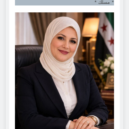
* مسلك *