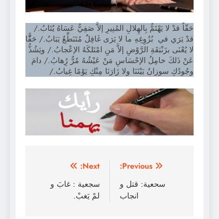
حَقّاً قدْ لا يَهْتَمُّ بِالهِلالِ المُنِيرِ إلاَّ صَفِيٌّ عَسَاهُ يُتَابُ./
قدْ يَرَي في بُزُوِغِهِ ما لا يَرَى غَافِلٌ مُتَنَطِّعٌ يَبَابُ./ حَقًّّا
لا يُعْنَى بزَنْبَقَةِ الرَّوْضِ إلاَّ مَنِ امْتَلكَهُ الإعْجابُ./ ويَشُذُّ
عَنْ ذَلكَ خامِلُ الإحْسَاسِ مَنْ عَيْشُهُ مُرٌّ رُِهابُ./ دامَ
وجُودُكِ سوزانُ بَيْنَنَا ولا زَارَنَا مِنْكِ يَوْمًا غِيابُ./
تصفّح
Next:
Previous:
المقالات
سحعية: قتل و
سجعية : غابَ و
انجاب
لمْ يَغبْ.