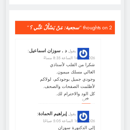
2 thoughts on “
سجعية: مَنْ يَسْأَلُ عَنِّي ؟
”
د . سوزان اسماعيل
:
يقول
14/06/2026 الساعة 8:35 مساءً
شكرا من القلب لأستاذي
الغالي مسلك ميمون.
وجودي جميل بوجودكم، لولاكم
لأظلمت الصفحات والصحف.
كل الود والاحترام لك.
رد
إبراهيم الحمادة
:
يقول
16/06/2026 الساعة 5:05 صباحًا
إلى الدكتورة سوزان