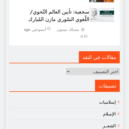
سجعية: تأبين العالم النّحوي/
اللّغوي السّوري مازن المُبارك
مسلك ميمون
أسبوعين ago
0
مقالات في النقد
مقالات
في
النقد
تصنيفات
إسلاميات
الإسلام
الشعــر