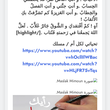
الحِسابُ .و أنتِ جنَّتي و أنتِ الفصلُ
والخِطابُ .و أنتِ العَزيزةُ كم تَشرَّفتْ بكِ
الأَلقابُ !
آهٍ ! كمْ أفْتقدكِ و الشَّوقُ جَائرٌ غَلاَّبُ . لَعلَّ
اللهَ يَجمعُنا في رَحمتهِ فَنُتاب .
[/highlight]
تحياتي لكل أم / مسلك
https://www.youtube.com/watch?
v=hOcllIlWBac
https://www.youtube.com/watch?
v=HLjFR75vTqs