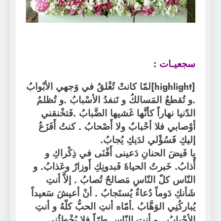
سجعيـات :
[highlight]لمّا كانتْ تُغْلقُ في وَجهي الأبْوابُ
.و تُقطعُ المَسالكُ و تَنفدُ الأسْبابُ .و تُظلمُ
الدّنيا نهاراً كأنَّها غَشيها الضَّبابُ .فَتخْنقني
أوْصابي فلا أحْبابٌ ولا أَصْحابُ . كنتُ أَفَزَعُ
إليكِ فََسُؤْلي لدَيكِ يُجابُ.
يا فَيضَ الحنانِ دَعينى أَفْنَى في ذِكْراكِ و
أُذابُ. خَبرتُ الحياةَ فَبدونِكِ أَوزارٌ وعَذابُ. و
النّاس كلّ النّاسِ مَصالحٌ تُصابُ . إلاَّ أنتِ
شَأنكِ دَوماً دُعاءٌ يُستَجابُ . أنْ أعيشَ سَعيداً
يُباركُنِي الوَهَّابُ .أمّاه أنتِ الحبُّ كلّهُ و أنتِ
الأ
حْبابُ . و أنتِ النّاس طرّاً فلا يُخْطئُني