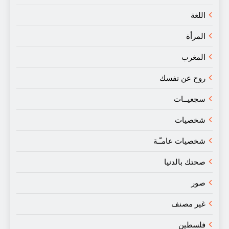
اللغة
المرأة
المغرب
روح عن نفسك
سجعيــات
شخصيات
شخصيات عامـّـة
صحتك بالدنيا
صور
غير مصنف
فلسطين