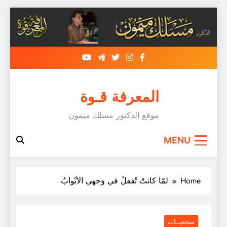
Skip
to
content
المعرفة قـوة
موقع الدكتور مسلك ميمون
MENU
Home
لمّا كانتْ تُقفلُ في وَجهي الأبْوابُ
سجعيــات