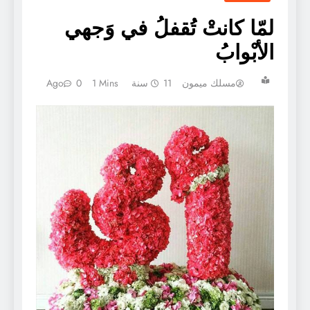
لمّا كانتْ تُقفلُ في وَجهي
الأبْوابُ
مسلك ميمون
11 سنة Ago
1 Mins
0