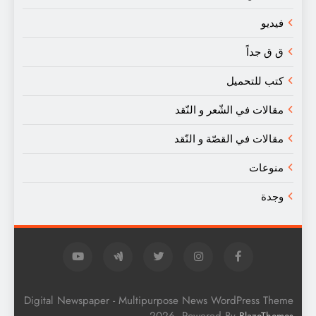
فيديو
ق ق جداً
كتب للتحميل
مقالات في الشّعر و النّقد
مقالات في القصّة و النّقد
منوعات
وجدة
Digital Newspaper - Multipurpose News WordPress Theme
.
2026. Powered By
BlazeThemes