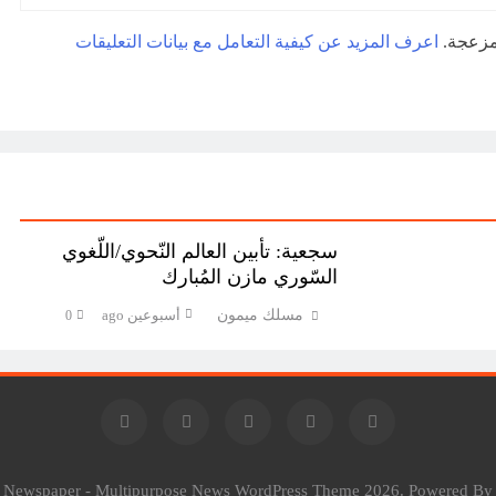
لمزعجة.
اعرف المزيد عن كيفية التعامل مع بيانات التعليقات
سجعية: تأبين العالم النّحوي/اللّغوي
السّوري مازن المُبارك
مسلك ميمون
أسبوعين ago
0
l Newspaper - Multipurpose News WordPress Theme 2026. Powered B