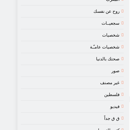
روح عن نفسك
سجعيــات
شخصيات
شخصيات عامـّـة
صحتك بالدنيا
صور
غير مصنف
فلسطين
فيديو
ق ق جداً