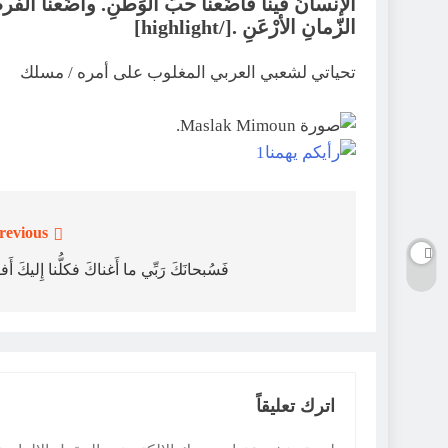
الإنْسانُ فينا فَأضَعنا حبَّ الوَطنِ. وأضَعنا الفَرض
الزّمانِ الأرْعَنِ .[/highlight]
تحياتي لشعبي العربي المغلوب على أمره / مسلك
revious:
تصفّح
المقالات
فَسُبحانَكَ رَبِّي ما أَغناكَ فكلُّنا إِليكَ أَف
اترك تعليقاً