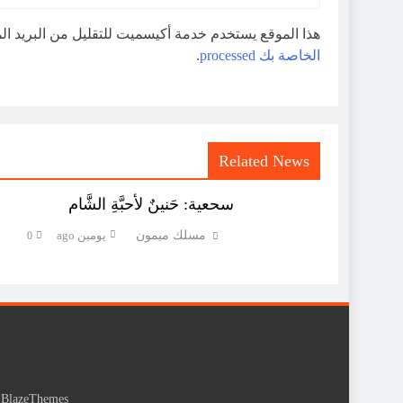
هذا الموقع يستخدم خدمة أكيسميت للتقليل من البريد ا
الخاصة بك processed
.
Related News
سحعية: حَنينٌ لأحبَّةِ الشَّام
مسلك ميمون
يومين ago
0
y
BlazeThemes