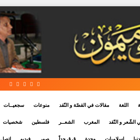
ة
اللغة
مقالات في القصّة و النّقد
منوعات
سجعيــات
الشّعر و النّقد
المغرب
الشعــر
فلسطين
شخصيات
نيا
إسلاميات
وجدة
ق ق جداً
صور
فيديو
إتصل ب