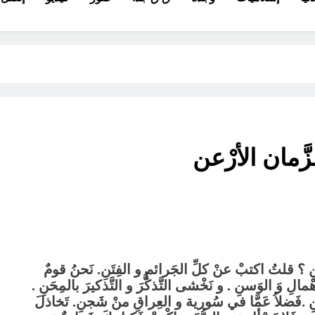
َّمان الأرْعن
عَفَنِ ؟ قلتُ اكتبْ عنْ كلِّ الجَرائمِ و الفِتَنِ. نَحنُ قومٌ
مالِ وَ الوَسنِ . و نَخْشى التَّذكُّرَ و التَّذكيرَ بالمِحَنِ .
نِ .فَضلاُ عَمَّا في سُورية و العِراقِ منْ شَجنِ. تَخاذلَ