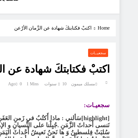
Home
اكتبْ فكتابتكَ شهادة عن الزَّمان الأرْعن
سجعيــات
اكتبْ فكتابتكَ شهادة عن الز
مسلك ميمون
10 سنوات Ago
1 Mins
0
سجعيـات:
[highlight]سَألني : ماذا أَكتُبُ في زَمنِ ال
نَنسى أَحداثَ الزَّمَنِ .جُبِلْنا على النِّسيانِ و الإهْ
سُلبَتْ فِلسطينُ وَ ها نَحنُ نَعيشُ أَحْداثَ اليَمَ