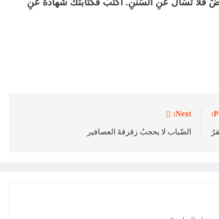
َ فَلا تَسْأل عنِ السُّنَنِ. اكْتبْ فَكتابتكَ شَهادةٌ عنِ
Next:
P
قرُ
الضّباب لا يحجبُ زقزقةَ العصافير