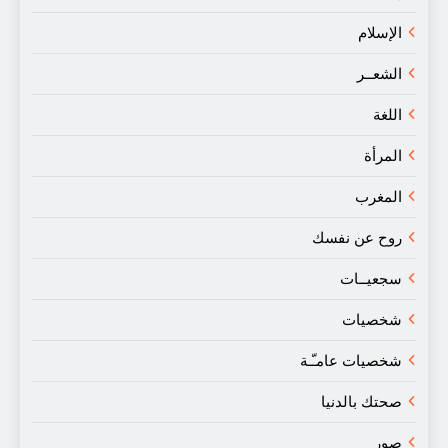
الإسلام
الشعــر
اللغة
المرأة
المغرب
روح عن نفسك
سجعيــات
شخصيات
شخصيات عامـّـة
صحتك بالدنيا
صور