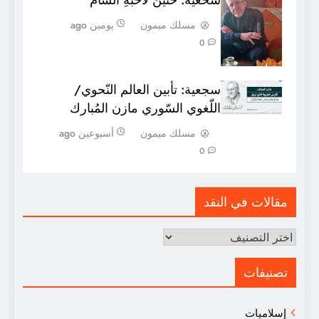
مسلك ميمون
يومين ago
0
سجعية: تأبين العالم النّحوي/
اللّغوي السّوري مازن المُبارك
مسلك ميمون
أسبوعين ago
0
مقالات في النقد
مقالات
في
النقد
تصنيفات
إسلاميات