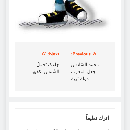
تصفّح
Next:
Previous:
المقالات
محمد السّادس
جاءتْ تَحملُ
جعل المغرب
الشّمسَ بكفيها.
دولة ثرية
اترك تعليقاً