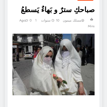
صباحكِ سترٌ و بَهاءٌ يَسطعُ
مسلك ميمون
10 سنوات Ago
1
0
Mins