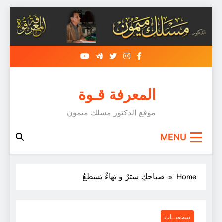
Skip
to
content
المعرفة قـوة
موقع الدكتور مسلك ميمون
MENU
Home
صباحكِ سترٌ و بَهاءٌ يَسطعُ
سجعيــات