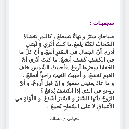
سجعيـات :
صباحكِ سترٌ و بَهاءٌ يَسطعُ . كالبدرِ يَغشاهُ
السّحابُ لكنّهُ يَلمعُ.ما كنتُ أدْري وَ لَيتني
أَدري أنّ الجمالَ في السّترِ أَنفعُ.و أنّ كلّ ما
في الكَشفِ كَشف أبشعُ. ما كنتُ أدْري أنّ
الخَفايا سِحرُها أرفعُ .فأحببتُ الشّمس خلفَ
الغيمِ تَقشعُ. و أحببتُ الغيبَ راجياً أَتطلعُ .
و ما عادَ يعنيني سفورٌ و إنْ قيلَ أروعُ. و أيّ
روعةٍ في الذي إذا انكشفَ يُدفعُ ؟
الرّوحُ دأبُها السّترُ و السّترُ أشْفعُ. و اللّؤلؤ في
الأعماقِ لا على السّطحِ يُجمعُ .
تحياتي / مسلك