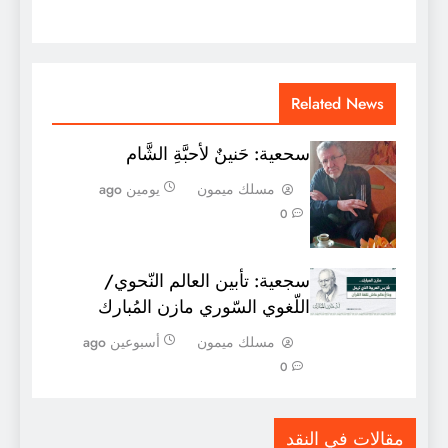
Related News
سحعية: حَنينٌ لأحبَّةِ الشَّام
مسلك ميمون
يومين ago
0
سجعية: تأبين العالم النّحوي/
اللّغوي السّوري مازن المُبارك
مسلك ميمون
أسبوعين ago
0
مقالات في النقد