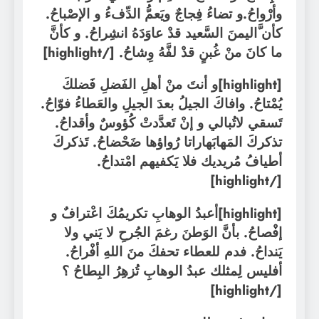
وأرْواحُ.
و تضاءُ فِجاجٌ ويَعمُّ الدِّفءُ و الإصْباحُ.
كأن َّاليمنَ السَّعيد قدْ عاوَدَهُ انشِراحُ.
و كأنَّ
ما كانَ منْ غُبنٍ قدْ لفَّهُ وِشاحُ.
[/highlight]
[highlight]
و أنتَ منْ أهلِ الفَضلِ فَضلكَ
يُمْتاحُ. وافاكَ الجيلُ بعدَ الجيلِ والعَطاءُ فوّاحُ.
تَسقي لاتُبالي و إنْ تَعدَّدتْ كُؤوسٌ وأقداحُ.
تذكركَ المَهابَهاراتا رُواؤها ضَحْضاحُ. تَذكركَ
أطيافُ مُريديك فلا يَكفيهم امْتداحُ.
[/highlight]
[highlight]
أعبدُ الوهابِ تكريمُكَ اعْترافٌ و
إفْصاحُ. بأنَّ الوَطنَ رغمَ الجُرحِ لا يَني ولا
يَنداحُ.
فدم للعطاء تحفكَ منَ اللهِ أفْراحُ.
أفليس لِمثلك عبدُ الوهابِ تُزهِرُ البِطاحُ ؟
[/highlight]