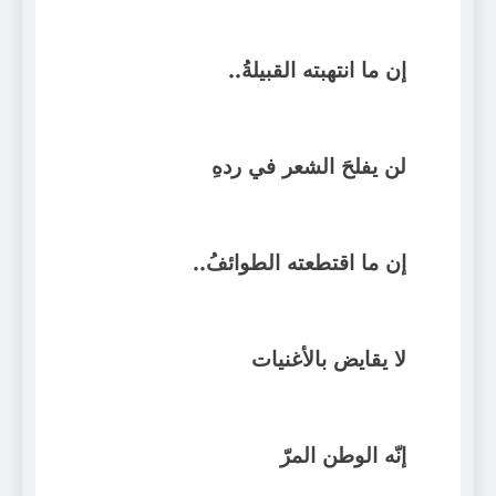
إن ما انتهبته القبيلةُ..
لن يفلحَ الشعر في ردهِ
إن ما اقتطعته الطوائفُ..
لا يقايض بالأغنيات
إنّه الوطن المرّ