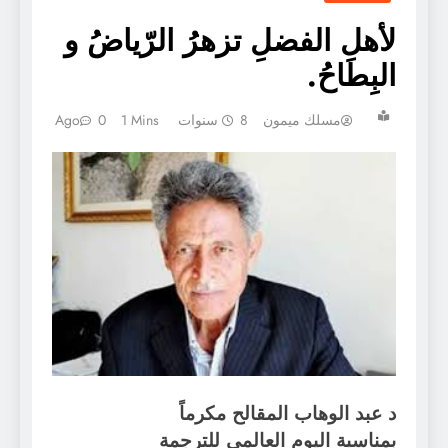
لأهلِ الفضلِ تزهرُ الرّياضُ و
البِطاحُ.
مسلك ميمون
8 سنوات Ago
1 Mins
0
د عبد الوهاب المقالح مكرماً
بمناسبة اليوم العالمي للترجمة