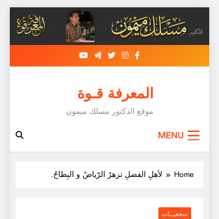
Skip
to
content
المعرفة قـوة
موقع الدكتور مسلك ميمون
MENU
Home
لأهلِ الفضلِ تزهرُ الرّياضُ و البِطاحُ.
سجعيــات