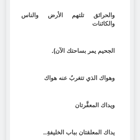
والحرائق تلتهم الأرض والناس
والكائنات
الجحيم يمر بساحتك الآن).
وهواك الذي تتغربُ عنه هواك
ويداك المعفَّرتان
يداك المعلقتان بباب الخليفةِ..