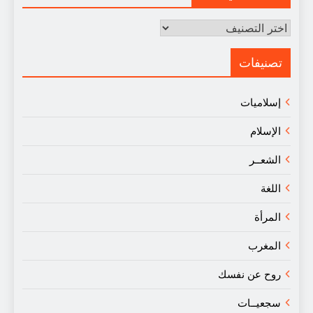
مقالات
في
النقد
تصنيفات
إسلاميات
الإسلام
الشعــر
اللغة
المرأة
المغرب
روح عن نفسك
سجعيــات