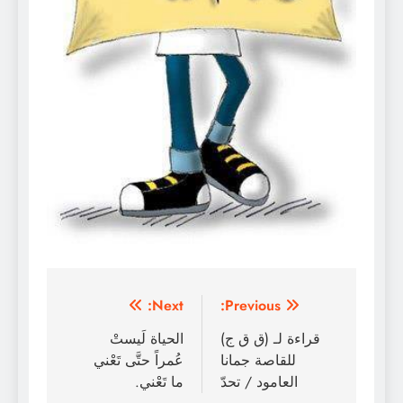
تصفّح
Next:
Previous:
المقالات
قراءة لـ (ق ق ج)
الحياة لَيستْ
للقاصة جمانا
عُمراً حتَّى تَعْني
العامود / تحدّ
ما تَعْني.