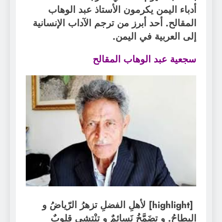
أدباء اليمن يكرمون الأستاذ عبد الوهاب
المقالح.
أحد أبرز من ترجم الآداب الإنسانية
إلى العربية في اليمن.
سجعية عبد الوهاب المقالح
[highlight]
لأهلِ الفضلِ تزهرُ الرّياضُ و
البِطاحُ. و تضَمَّخُ نَسائِمٌ و تنْتشي قلوبٌ