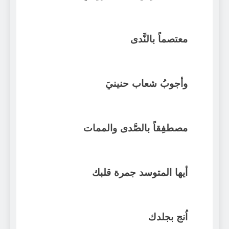
معتصماً بالنَّدى
وأجوبُ شعاب حنينيَ
مصطفِقاً بالصَّدى والممات
أيها المتوسد جمرة قلبك
اُنج بجلدك