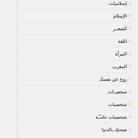
إسلاميات
الإسلام
الشعــر
اللغة
المرأة
المغرب
روح عن نفسك
سجعيــات
شخصيات
شخصيات عامـّـة
صحتك بالدنيا