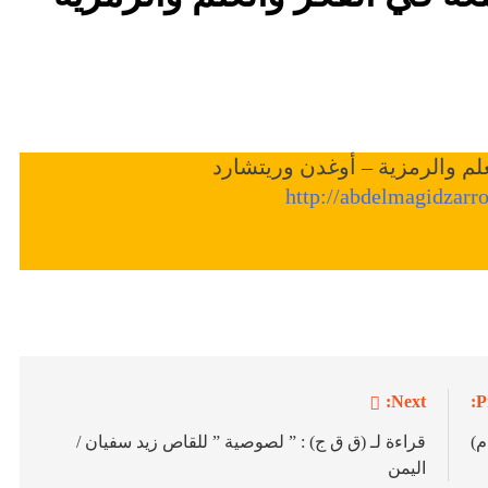
علم والرمزية – أوغدن وريتشارد
http://abdelmagidzar
Next:
P
قراءة لـ (ق ق ج) : ” لصوصية ” للقاص زيد سفيان /
اليمن