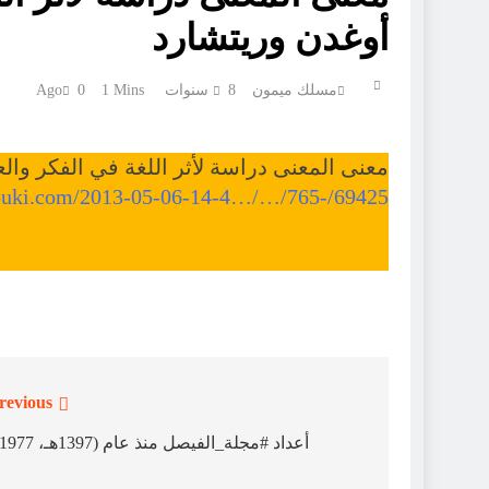
أوغدن وريتشارد
مسلك ميمون
8 سنوات Ago
1 Mins
0
معنى المعنى دراسة لأثر اللغة في الفكر وال
rouki.com/2013-05-06-14-4…/…/765-/69425
revious:
تصفّح
المقالات
أعداد #مجلة_الفيصل منذ عام (1397هـ، 1977م)