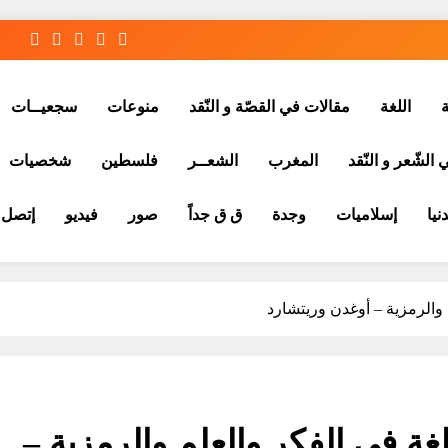
ة
اللغة
مقالات في القصّة و النّقد
منوعات
سجعيــات
الشّعر و النّقد
المغرب
الشعــر
فلسطين
شخصيات
نيا
إسلاميات
وجدة
ق ق جداً
صور
فيديو
إتصل ب
 والرمزية – أوغدن وريتشارد
غة في الفكر والعلم والرمزية –