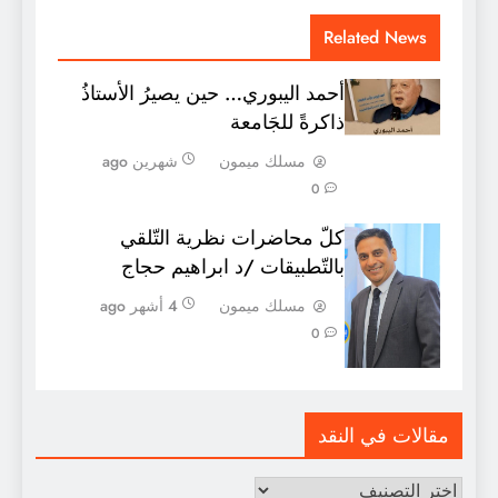
Related News
أحمد اليبوري… حين يصيرُ الأستاذُ
ذاكرةً للجَامعة
مسلك ميمون
شهرين ago
0
كلّ محاضرات نظرية التّلقي
بالتّطبيقات /د ابراهيم حجاج
مسلك ميمون
4 أشهر ago
0
مقالات في النقد
مقالات