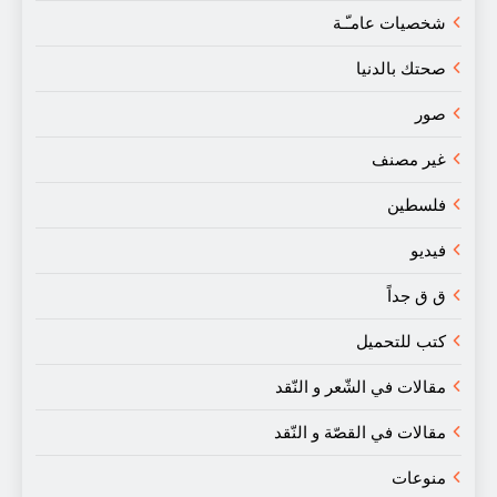
شخصيات عامـّـة
صحتك بالدنيا
صور
غير مصنف
فلسطين
فيديو
ق ق جداً
كتب للتحميل
مقالات في الشّعر و النّقد
مقالات في القصّة و النّقد
منوعات